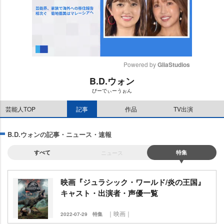
Powered by 
GliaStudios
B.D.ウォン
M
びーでぃーうぉん
u
t
芸能人TOP
記事
作品
TV出演
e
B.D.ウォンの記事・ニュース・速報
すべて
ニュース
特集
映画『ジュラシック・ワールド/炎の王国』
キャスト・出演者・声優一覧
｜映画｜
2022-07-29
特集