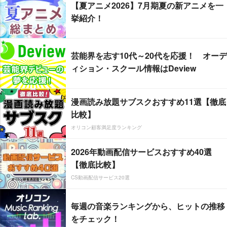
【夏アニメ2026】7月期夏の新アニメを一
挙紹介！
芸能界を志す10代～20代を応援！ オーデ
ィション・スクール情報はDeview
漫画読み放題サブスクおすすめ11選【徹底
比較】
オリコン顧客満足度ランキング
2026年動画配信サービスおすすめ40選
【徹底比較】
CS動画配信サービス20選
毎週の音楽ランキングから、ヒットの推移
をチェック！