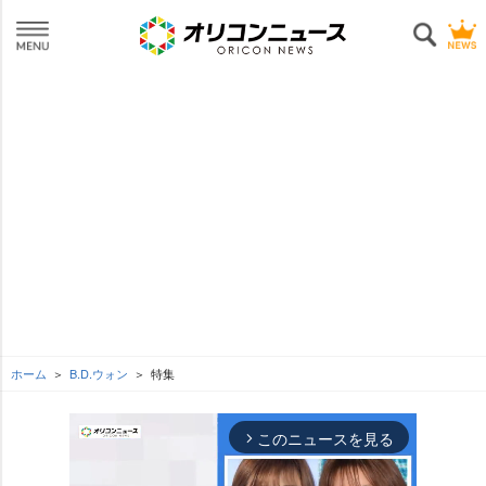
ホーム
B.D.ウォン
特集
このニュースを見る
arrow_forward_ios