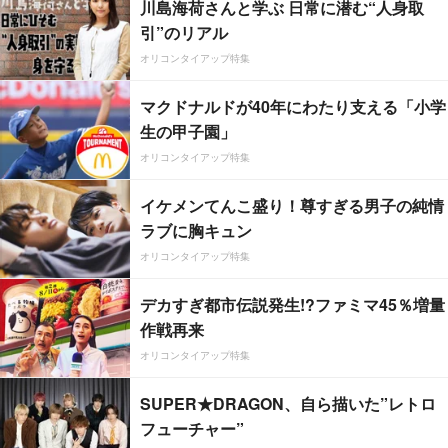
川島海荷さんと学ぶ 日常に潜む“人身取
引”のリアル
オリコンタイアップ特集
マクドナルドが40年にわたり支える「小学
生の甲子園」
オリコンタイアップ特集
イケメンてんこ盛り！尊すぎる男子の純情
ラブに胸キュン
オリコンタイアップ特集
デカすぎ都市伝説発生!?ファミマ45％増量
作戦再来
オリコンタイアップ特集
SUPER★DRAGON、自ら描いた”レトロ
フューチャー”