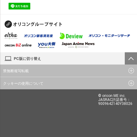
PC版に切り替え
禁無断複写転載
クッキーの使用について
© oricon ME inc.
JASRAC許諾番号：
9009642140Y38026