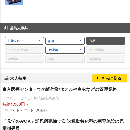
芸能人事典
芸能人TOP
記事
作品
ランキング情報
TV出演
ドラマ出演
CM出演
歌詞
音楽配信
求人特集
さらに見る
東京医療センターでの軽作業/タオルや白衣などの管理業務
ワタキューセイモア株式会社 業務部
時給1,300円～
アルバイト・パート / 東京都
「見学のみOK」託児所完備で安心!運動特化型の療育施設の児
童指導員