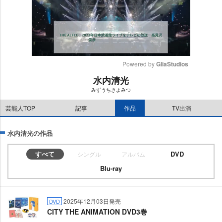
Powered by 
GliaStudios
水内清光
M
みずうちきよみつ
u
t
芸能人TOP
記事
作品
TV出演
e
水内清光の作品
すべて
DVD
シングル
アルバム
Blu-ray
2025年12月03日発売
DVD
CITY THE ANIMATION DVD3巻