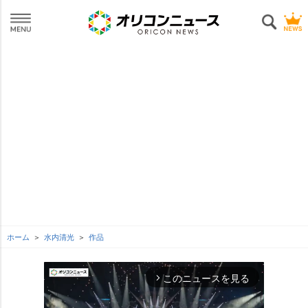
ホーム
水内清光
作品
このニュースを見る
arrow_forward_ios