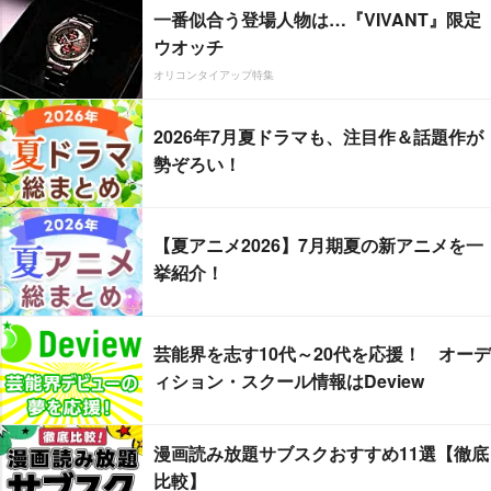
一番似合う登場人物は…『VIVANT』限定
ウオッチ
オリコンタイアップ特集
2026年7月夏ドラマも、注目作＆話題作が
勢ぞろい！
【夏アニメ2026】7月期夏の新アニメを一
挙紹介！
芸能界を志す10代～20代を応援！ オーデ
ィション・スクール情報はDeview
漫画読み放題サブスクおすすめ11選【徹底
比較】