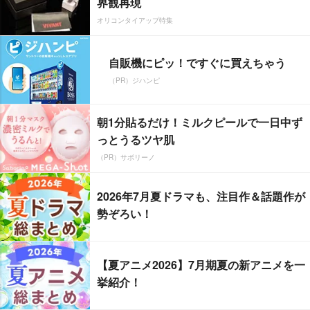
界観再現
オリコンタイアップ特集
自販機にピッ！ですぐに買えちゃう
（PR）ジハンピ
朝1分貼るだけ！ミルクピールで一日中ず
っとうるツヤ肌
（PR）サボリーノ
2026年7月夏ドラマも、注目作＆話題作が
勢ぞろい！
【夏アニメ2026】7月期夏の新アニメを一
挙紹介！