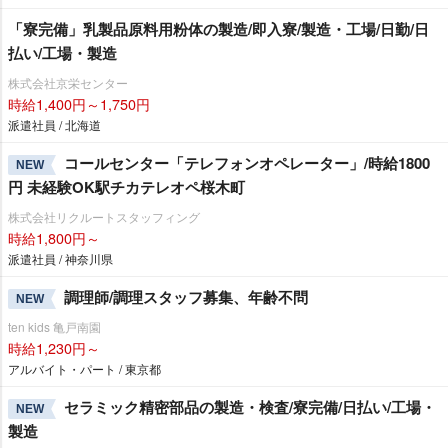
「寮完備」乳製品原料用粉体の製造/即入寮/製造・工場/日勤/日
払い/工場・製造
株式会社京栄センター
時給1,400円～1,750円
派遣社員 / 北海道
コールセンター「テレフォンオペレーター」/時給1800
NEW
円 未経験OK駅チカテレオペ桜木町
株式会社リクルートスタッフィング
時給1,800円～
派遣社員 / 神奈川県
調理師/調理スタッフ募集、年齢不問
NEW
ten kids 亀戸南園
時給1,230円～
アルバイト・パート / 東京都
セラミック精密部品の製造・検査/寮完備/日払い/工場・
NEW
製造