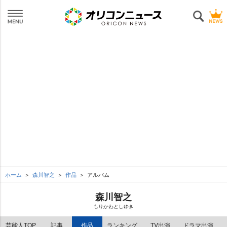
ホーム
森川智之
作品
アルバム
森川智之
もりかわとしゆき
芸能人TOP
記事
作品
ランキング
TV出演
ドラマ出演