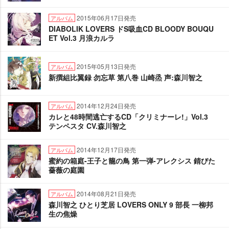
2015年06月17日発売
アルバム
DIABOLIK LOVERS ドS吸血CD BLOODY BOUQU
ET Vol.3 月浪カルラ
2015年05月13日発売
アルバム
新撰組比翼録 勿忘草 第八巻 山崎烝 声:森川智之
2014年12月24日発売
アルバム
カレと48時間逃亡するCD「クリミナーレ!」Vol.3
テンペスタ CV.森川智之
2014年12月17日発売
アルバム
蜜約の箱庭-王子と籠の鳥 第一弾-アレクシス 錆びた
薔薇の庭園
2014年08月21日発売
アルバム
森川智之 ひとり芝居 LOVERS ONLY 9 部長 一柳邦
生の焦燥