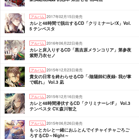
2017年02月15日発売
アルバム
カレと48時間で脱出するCD「クリミナーレ!X」Vol.
5 テンペスタ
2016年06月22日発売
アルバム
カレと床入りするCD「黒吉原メランコリア」第参夜
紫野乃衣セノ
2015年12月23日発売
アルバム
貴女の日常を終わらせるCD「-陰陽師幻夜録- 我が掌
で眠れ」 Vol.3 凪
2015年12月16日発売
アルバム
カレと48時間潜伏するCD「クリミナーレ!F」 Vol.3
テンペスタ CV.森川智之
2015年06月26日発売
アルバム
もっとカレと一緒におふとんでイチャイチャごろご
ろするCD～Night～