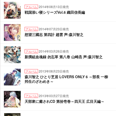
2014年08月13日発売
アルバム
戦国添い寝シリーズVol.6 織田信長編
2014年07月23日発売
アルバム
想望三國志 第四計 趙雲 声:森川智之
2014年03月26日発売
アルバム
新撰組血魂録 勿忘草 第八巻 山崎烝 声:森川智之
2013年08月23日発売
アルバム
森川智之 ひとり芝居 LOVERS ONLY 6 ～部長 一柳
邦生のざわめき～
2013年03月27日発売
アルバム
天部衆に癒されCD 第拾壱巻～四天王 広目天編～