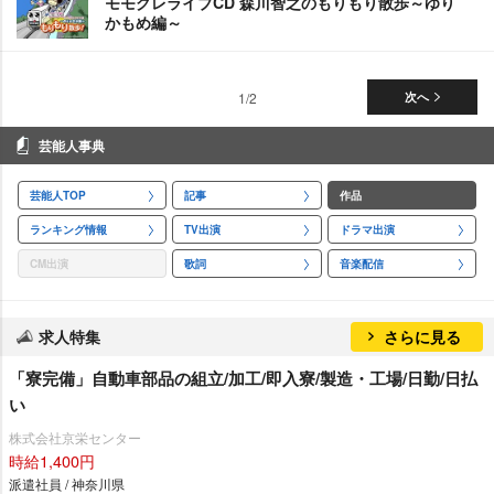
モモグレライブCD 森川智之のもりもり散歩～ゆり
かもめ編～
1/2
次へ
芸能人事典
芸能人TOP
記事
作品
ランキング情報
TV出演
ドラマ出演
CM出演
歌詞
音楽配信
求人特集
さらに見る
「寮完備」自動車部品の組立/加工/即入寮/製造・工場/日勤/日払
い
株式会社京栄センター
時給1,400円
派遣社員 / 神奈川県