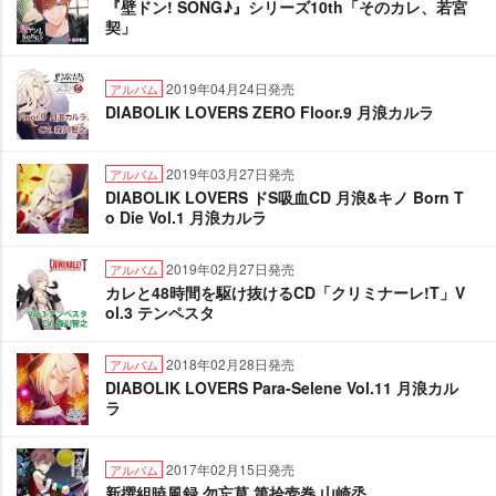
『壁ドン! SONG♪』シリーズ10th「そのカレ、若宮
契」
2019年04月24日発売
アルバム
DIABOLIK LOVERS ZERO Floor.9 月浪カルラ
2019年03月27日発売
アルバム
DIABOLIK LOVERS ドS吸血CD 月浪&キノ Born T
o Die Vol.1 月浪カルラ
2019年02月27日発売
アルバム
カレと48時間を駆け抜けるCD「クリミナーレ!T」V
ol.3 テンペスタ
2018年02月28日発売
アルバム
DIABOLIK LOVERS Para-Selene Vol.11 月浪カル
ラ
2017年02月15日発売
アルバム
新撰組暁風録 勿忘草 第拾壱巻 山崎烝