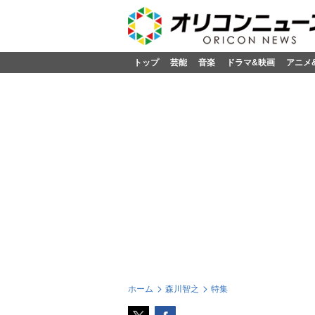
トップ
芸能
音楽
ドラマ&映画
アニメ
ホーム
森川智之
特集