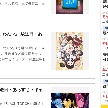
勤
涼、落合弘治、三ツ矢雄二、三
給
株
月
正社
N
場
わん!2』|放送日・あ
株
時給
 わん!2』(毎週木曜午後09:4
正社
じ、放送日など最新情報を掲
香
』に関するニュース・関連記事も
外
ジ
年収
正社
N
画
|放送日・あらすじ・キャ
株
月
正社
『BLACK TORCH』(毎週土