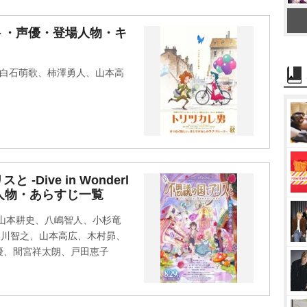
M
ト・声優・登場人物・キ
u
t
)、上白石萌歌、柿澤勇人、山本高
e
Dive in Wonderl
場人物・あらすじ一覧
山本耕史、八嶋智人、小杉竜
森川智之、山本高広、木村昴、
優、間宮祥太朗、戸田恵子