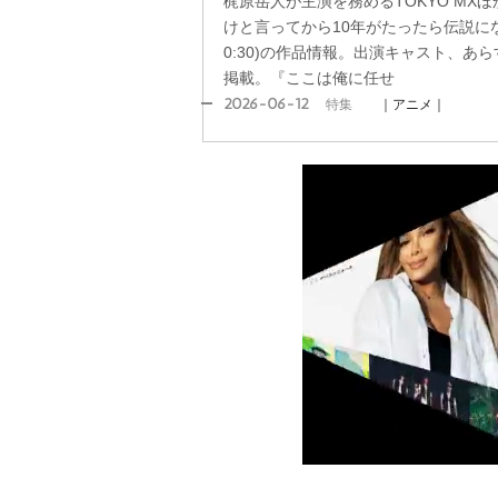
梶原岳人が主演を務めるTOKYO MX
けと言ってから10年がたったら伝説に
0:30)の作品情報。出演キャスト、あ
掲載。『ここは俺に任せ
2026-06-12
特集
｜アニメ｜