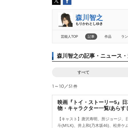
森川智之
もりかわとしゆき
芸能人TOP
記事
作品
ラン
森川智之の記事・ニュース・
すべて
1～10／51
件
映画『トイ・ストーリー5』
物・キャラクター一覧/あらす
【キャスト】唐沢寿明、所ジョージ、
斗(M!LK)、井上和(乃木坂46)、松井