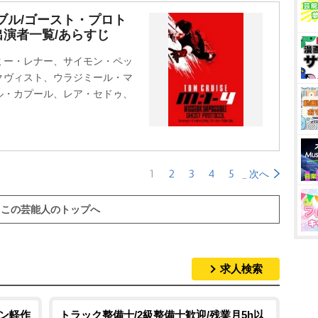
ブル/ゴースト・プロト
演者一覧/あらすじ
ミー・レナー、サイモン・ペッ
クヴィスト、ウラジミール・マ
ル・カプール、レア・セドゥ、
1
2
3
4
5
次へ
この芸能人のトップへ
求人検索
タン軽作
トラック整備士/2級整備士歓迎/残業月5h以