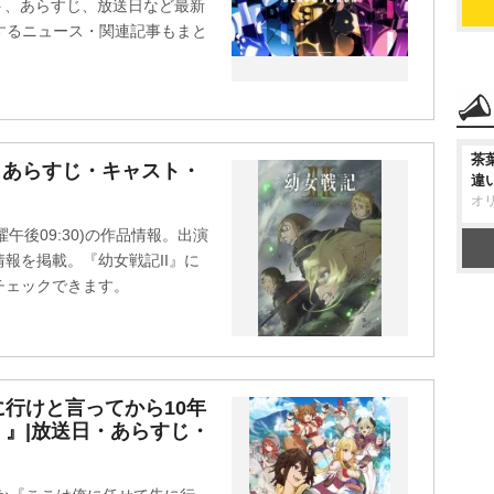
スト、あらすじ、放送日など最新
に関するニュース・関連記事もまと
茶
日・あらすじ・キャスト・
違
オ
曜午後09:30)の作品情報。出演
報を掲載。『幼女戦記II』に
チェックできます。
行けと言ってから10年
』|放送日・あらすじ・