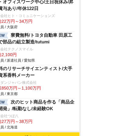
・オフィスワーク中心/土日祝休み/昇
賞与あり/年休122日
式会社ヒト・コミュニケーションズ
給22万円～34万円
員 / 大阪府
寮費無料/トヨタ自動車 田原工
EW
で部品の組立製造/tutumi
式会社テクノスマイル
2,100円
員 / 派遣社員 / 愛知県
料のリサーチサイエンティスト/大手
資系香料メーカー
ボダンジャパン株式会社
850万円～1,100万円
員 / 東京都
次のヒット商品を作る「商品企
EW
開発」/転勤なし/未経験OK
式会社つぼ八
給27万円～38万円
員 / 北海道