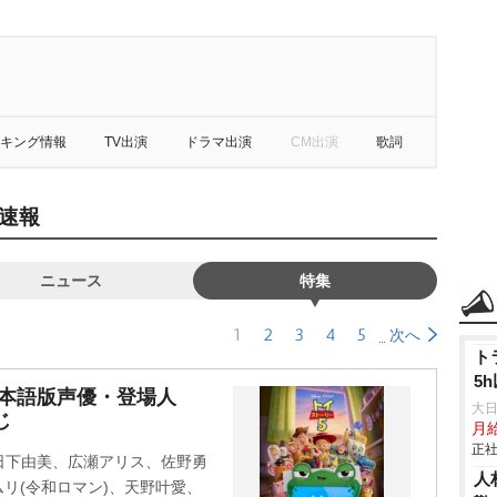
キング情報
TV出演
ドラマ出演
CM出演
歌詞
速報
ニュース
特集
1
2
3
4
5
次へ
ト
5
日本語版声優・登場人
大
じ
月
正社
日下由美、広瀬アリス、佐野勇
人
ケムリ(令和ロマン)、天野叶愛、