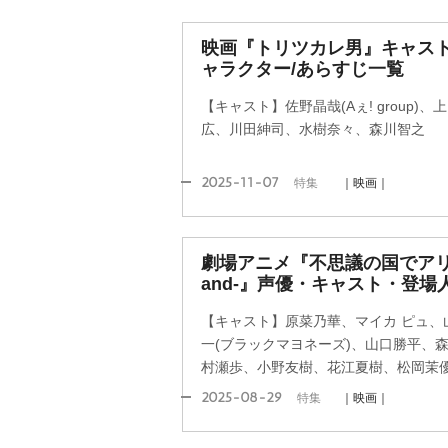
映画『トリツカレ男』キャス
ャラクター/あらすじ一覧
【キャスト】佐野晶哉(Aぇ! group
広、川田紳司、水樹奈々、森川智之
2025-11-07
特集
｜映画｜
劇場アニメ『不思議の国でアリスと -
and-』声優・キャスト・登
【キャスト】原菜乃華、マイカ ピュ、
一(ブラックマヨネーズ)、山口勝平、
村瀬歩、小野友樹、花江夏樹、松岡茉
2025-08-29
特集
｜映画｜