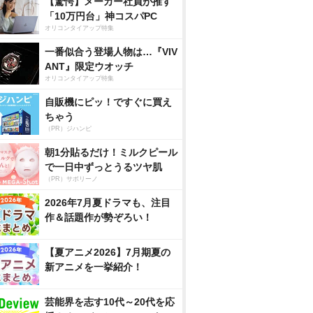
【驚愕】メーカー社員が推す
「10万円台」神コスパPC
オリコンタイアップ特集
一番似合う登場人物は…『VIV
ANT』限定ウオッチ
オリコンタイアップ特集
自販機にピッ！ですぐに買え
ちゃう
（PR）ジハンピ
朝1分貼るだけ！ミルクピール
で一日中ずっとうるツヤ肌
（PR）サボリーノ
2026年7月夏ドラマも、注目
作＆話題作が勢ぞろい！
【夏アニメ2026】7月期夏の
新アニメを一挙紹介！
芸能界を志す10代～20代を応