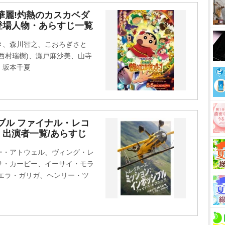
華麗!灼熱のカスカベダ
登場人物・あらすじ一覧
き、森川智之、こおろぎさと
西村瑞樹)、瀬戸麻沙美、山寺
、坂本千夏
ブル ファイナル・レコ
出演者一覧/あらすじ
ー・アトウェル、ヴィング・レ
サ・カービー、イーサイ・モラ
エラ・ガリガ、ヘンリー・ツ