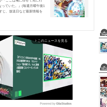
ほか『ここは俺に任せて先に行
なっていた。』(毎週月曜午後1
らすじ、放送日など最新情報を
このニュースを見る
arrow_forward_ios
Powered by 
GliaStudios