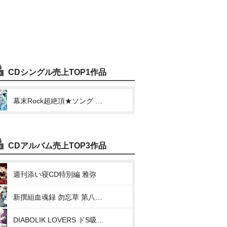
CDシングル売上TOP1作品
幕末Rock超絶頂★ソング 土方歳三(モット!!!/群青を射す光)
CDアルバム売上TOP3作品
週刊添い寝CD特別編 雅弥
新撰組血魂録 勿忘草 第八巻 山崎烝 声:森川智之
DIABOLIK LOVERS ドS吸血CD BLOODY BOUQUET Vol.3 月浪カルラ