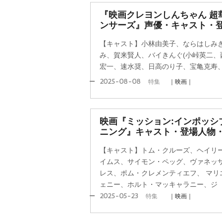
『映画クレヨンしんちゃん 超
ンサーズ』声優・キャスト・
【キャスト】小林由美子、ならはしみ
み、賀来賢人、バイきんぐ(小峠英二、
宏一、速水奨、日高のり子、宝亀克寿
2025-08-08
特集
｜映画｜
映画『ミッション:インポッシ
ニング』キャスト・登場人物・
【キャスト】トム・クルーズ、ヘイリ
イムス、サイモン・ペッグ、ヴァネッ
レス、ポム・クレメンティエフ、 マリ
ェニー、ホルト・マッキャラニー、ジ
2025-05-23
特集
｜映画｜