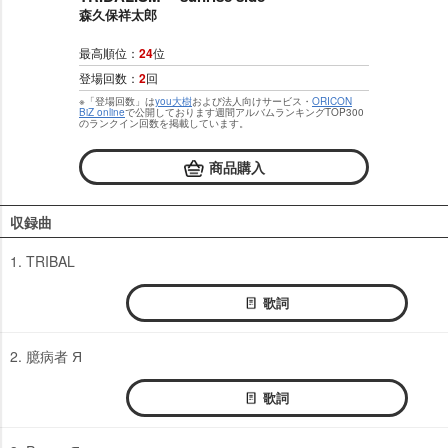
森久保祥太郎
最高順位：
24
位
登場回数：
2
回
※「登場回数」は
you大樹
および法人向けサービス・
ORICON
BiZ online
で公開しております週間アルバムランキングTOP300
のランクイン回数を掲載しています。
商品購入
収録曲
1. TRIBAL
歌詞
2. 臆病者 Я
歌詞