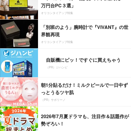
万円台PC３選」
オリコンタイアップ特集
「別班のよう」腕時計で『VIVANT』の世
界観再現
オリコンタイアップ特集
自販機にピッ！ですぐに買えちゃう
（PR）ジハンピ
朝1分貼るだけ！ミルクピールで一日中ず
っとうるツヤ肌
（PR）サボリーノ
2026年7月夏ドラマも、注目作＆話題作が
勢ぞろい！