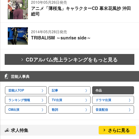
2010年05月26日発売
アニメ「薄桜鬼」キャラクターCD 幕末花風抄 沖田
総司
2014年05月28日発売
TRIBALISM ～sunrise side～
CDアルバム売上ランキングをもっと見る
芸能人事典
芸能人TOP
記事
作品
ランキング情報
TV出演
ドラマ出演
CM出演
歌詞
音楽配信
求人特集
さらに見る