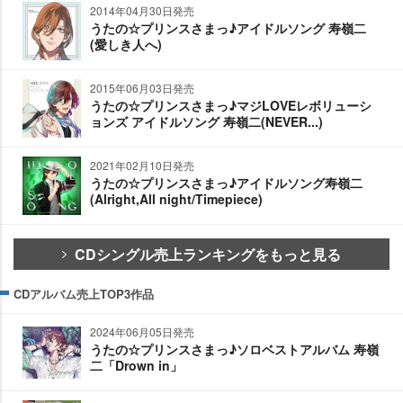
2014年04月30日発売
うたの☆プリンスさまっ♪アイドルソング 寿嶺二
(愛しき人へ)
2015年06月03日発売
うたの☆プリンスさまっ♪マジLOVEレボリューシ
ョンズ アイドルソング 寿嶺二(NEVER...)
2021年02月10日発売
うたの☆プリンスさまっ♪アイドルソング寿嶺二
(Alright,All night/Timepiece)
CDシングル売上ランキングをもっと見る
CDアルバム売上TOP3作品
2024年06月05日発売
うたの☆プリンスさまっ♪ソロベストアルバム 寿嶺
二「Drown in」