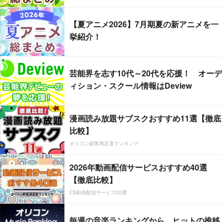
【夏アニメ2026】7月期夏の新アニメを一
挙紹介！
芸能界を志す10代～20代を応援！ オーデ
ィション・スクール情報はDeview
漫画読み放題サブスクおすすめ11選【徹底
比較】
オリコン顧客満足度ランキング
2026年動画配信サービスおすすめ40選
【徹底比較】
CS動画配信サービス20選
毎週の音楽ランキングから、ヒットの推移