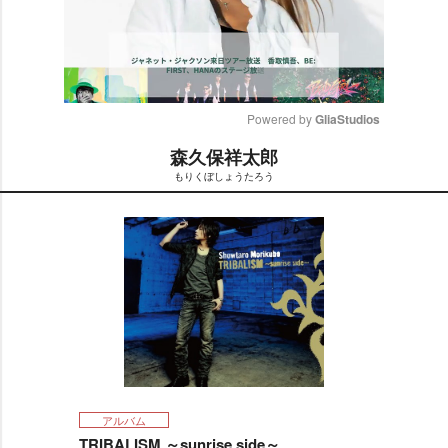
Powered by 
GliaStudios
森久保祥太郎
M
もりくぼしょうたろう
u
t
e
アルバム
TRIBALISM ～sunrise side～