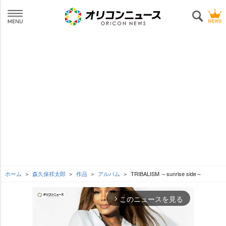
ホーム
森久保祥太郎
作品
アルバム
TRIBALISM ～sunrise side～
このニュースを見る
arrow_forward_ios