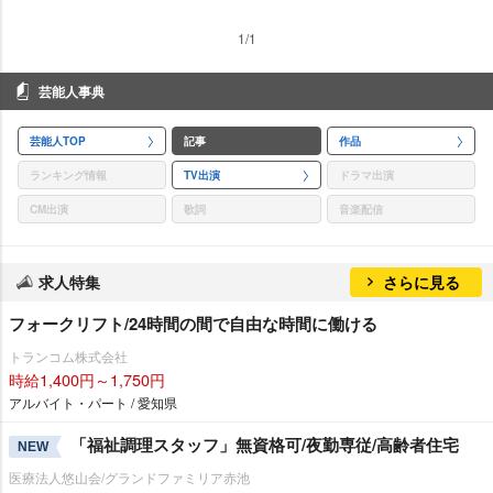
1/1
芸能人事典
芸能人TOP
記事
作品
ランキング情報
TV出演
ドラマ出演
CM出演
歌詞
音楽配信
求人特集
さらに見る
フォークリフト/24時間の間で自由な時間に働ける
トランコム株式会社
時給1,400円～1,750円
アルバイト・パート / 愛知県
「福祉調理スタッフ」無資格可/夜勤専従/高齢者住宅
NEW
医療法人悠山会/グランドファミリア赤池