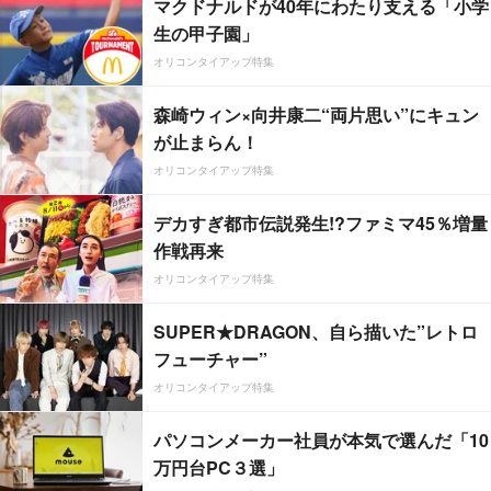
マクドナルドが40年にわたり支える「小学
生の甲子園」
オリコンタイアップ特集
森崎ウィン×向井康二“両片思い”にキュン
が止まらん！
オリコンタイアップ特集
デカすぎ都市伝説発生!?ファミマ45％増量
作戦再来
オリコンタイアップ特集
SUPER★DRAGON、自ら描いた”レトロ
フューチャー”
オリコンタイアップ特集
パソコンメーカー社員が本気で選んだ「10
万円台PC３選」