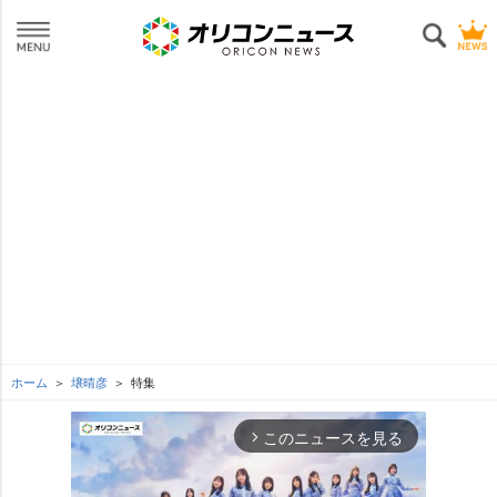
ホーム
壌晴彦
特集
このニュースを見る
arrow_forward_ios