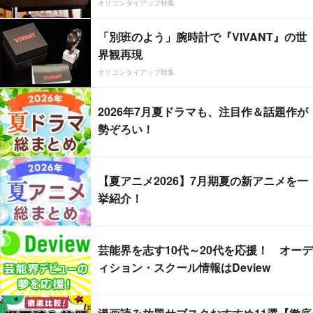
オリコンタイアップ特集
「別班のよう」腕時計で『VIVANT』の世
界観再現
オリコンタイアップ特集
2026年7月夏ドラマも、注目作＆話題作が
勢ぞろい！
【夏アニメ2026】7月期夏の新アニメを一
挙紹介！
芸能界を志す10代～20代を応援！ オーデ
ィション・スクール情報はDeview