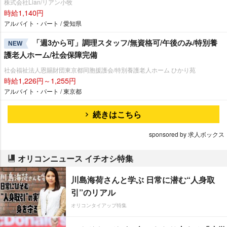
株式会社Lian/リアン小牧
時給1,140円
アルバイト・パート / 愛知県
「週3から可」調理スタッフ/無資格可/午後のみ/特別養
NEW
護老人ホーム/社会保障完備
社会福祉法人恩賜財団東京都同胞援護会/特別養護老人ホーム ひかり苑
時給1,226円～1,255円
アルバイト・パート / 東京都
続きはこちら
sponsored by 求人ボックス
オリコンニュース イチオシ特集
川島海荷さんと学ぶ 日常に潜む“人身取
引”のリアル
オリコンタイアップ特集