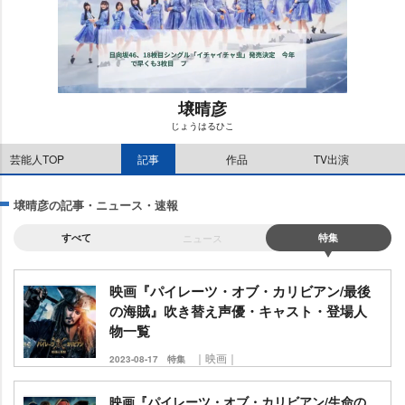
壌晴彦
じょうはるひこ
M
芸能人TOP
記事
作品
TV出演
u
t
e
壌晴彦の記事・ニュース・速報
すべて
ニュース
特集
映画『パイレーツ・オブ・カリビアン/最後
の海賊』吹き替え声優・キャスト・登場人
物一覧
｜映画｜
2023-08-17
特集
映画『パイレーツ・オブ・カリビアン/生命の