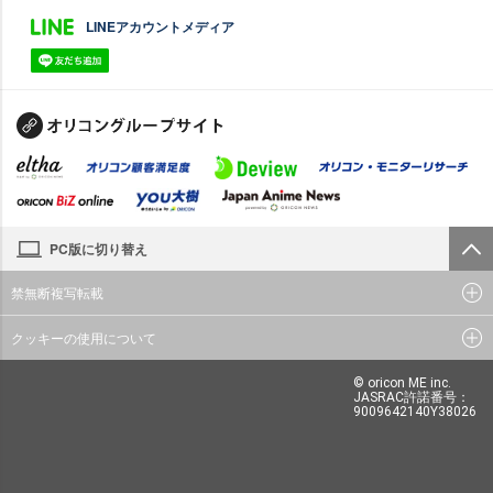
LINEアカウントメディア
PC版に切り替え
禁無断複写転載
クッキーの使用について
© oricon ME inc.
JASRAC許諾番号：
9009642140Y38026