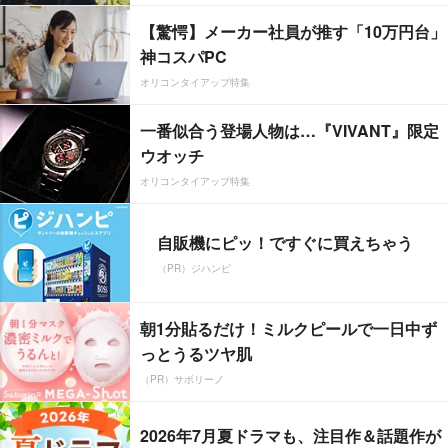
【驚愕】メーカー社員が推す「10万円台」
神コスパPC
オリコンタイアップ特集
一番似合う登場人物は…『VIVANT』限定
ウオッチ
オリコンタイアップ特集
自販機にピッ！ですぐに買えちゃう
（PR）ジハンピ
朝1分貼るだけ！ミルクピールで一日中ず
っとうるツヤ肌
（PR）サボリーノ
2026年7月夏ドラマも、注目作＆話題作が