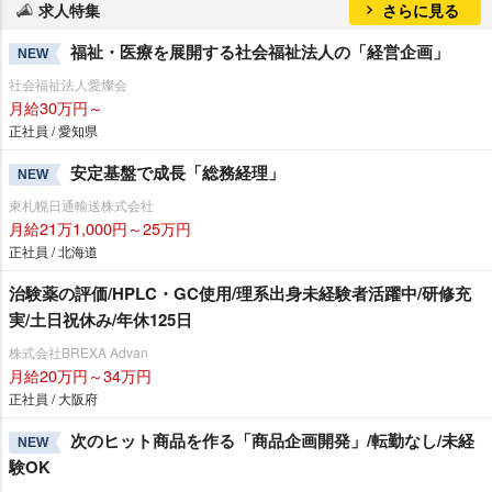
求人特集
さらに見る
福祉・医療を展開する社会福祉法人の「経営企画」
NEW
社会福祉法人愛燦会
月給30万円～
正社員 / 愛知県
安定基盤で成長「総務経理」
NEW
東札幌日通輸送株式会社
月給21万1,000円～25万円
正社員 / 北海道
治験薬の評価/HPLC・GC使用/理系出身未経験者活躍中/研修充
実/土日祝休み/年休125日
株式会社BREXA Advan
月給20万円～34万円
正社員 / 大阪府
次のヒット商品を作る「商品企画開発」/転勤なし/未経
NEW
験OK