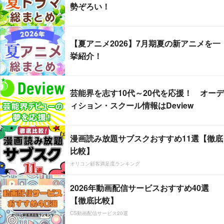
勢ぞろい！
【夏アニメ2026】7月期夏の新アニメを一
挙紹介！
芸能界を志す10代～20代を応援！ オーデ
ィション・スクール情報はDeview
漫画読み放題サブスクおすすめ11選【徹底
比較】
オリコン顧客満足度ランキング
2026年動画配信サービスおすすめ40選
【徹底比較】
CS動画配信サービス20選