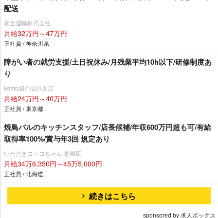
配送
富士運輸株式会社
月給32万円～47万円
正社員 / 神奈川県
障がい者の就労支援/土日祝休み/月残業平均10h以下/研修制度あ
り
kotrio紹介品川支店
月給24万円～40万円
正社員 / 東京都
焼鳥バルのキッチンスタッフ/店長候補/年収600万円超も可/有給
取得率100%/賞与年3回 規定あり
いただきコッコちゃん 桑園店
月給34万6,350円～45万5,000円
正社員 / 北海道
続きはこちら
sponsored by 求人ボックス