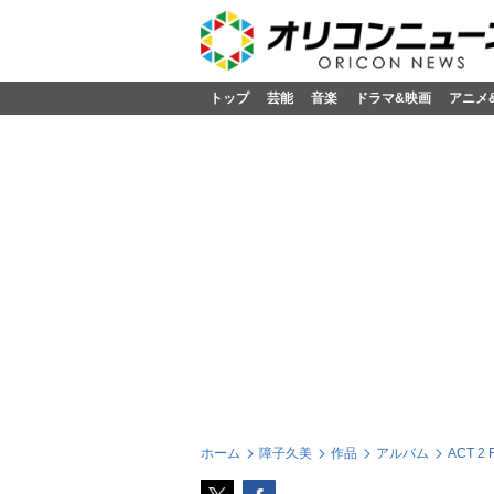
トップ
芸能
音楽
ドラマ&映画
アニメ
ホーム
障子久美
作品
アルバム
ACT 2 