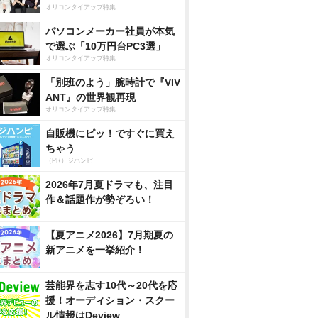
オリコンタイアップ特集
パソコンメーカー社員が本気
で選ぶ「10万円台PC3選」
オリコンタイアップ特集
「別班のよう」腕時計で『VIV
ANT』の世界観再現
オリコンタイアップ特集
自販機にピッ！ですぐに買え
ちゃう
（PR）ジハンピ
2026年7月夏ドラマも、注目
作＆話題作が勢ぞろい！
【夏アニメ2026】7月期夏の
新アニメを一挙紹介！
芸能界を志す10代～20代を応
援！オーディション・スクー
ル情報はDeview