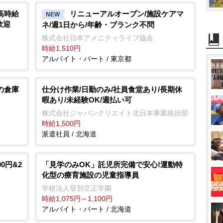
高時給
リニューアルオープン/施設ケアマ
NEW
歓迎
ネ/週1日から/年齢・ブランク不問
株式会社日本アメニティライフ協会
時給1,510円
アルバイト・パート / 東京都
の倉庫
仕分け作業/日勤のみ/社員食堂あり/長期休
暇あり/未経験OK/週払い可
株式会社ジャパンクリエイト北日本事業統括部
時給1,500円
派遣社員 / 北海道
0円&2
「見学のみOK」託児所完備で安心!運動特
化型の療育施設の児童指導員
学校法人登別立正学園
時給1,075円～1,100円
アルバイト・パート / 北海道