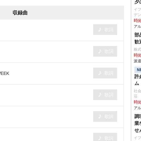
夕
イ
収録曲
デ
時給
アル
歌詞
部
歓
株
歌詞
時給
派遣
N
歌詞
WEEK
許
ム
社会
歌詞
荘
時給
アル
調
歌詞
業
せ
歌詞
イ