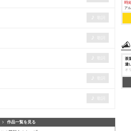
時給
アル
歌詞
歌詞
歌詞
茶
違
オ
歌詞
歌詞
作品一覧を見る