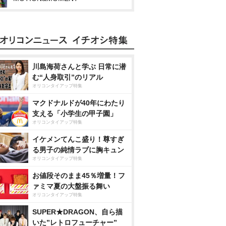
川島海荷さんと学ぶ 日常に潜
む“人身取引”のリアル
オリコンタイアップ特集
マクドナルドが40年にわたり
支える「小学生の甲子園」
オリコンタイアップ特集
イケメンてんこ盛り！尊すぎ
る男子の純情ラブに胸キュン
オリコンタイアップ特集
お値段そのまま45％増量！フ
ァミマ夏の大盤振る舞い
オリコンタイアップ特集
SUPER★DRAGON、自ら描
いた”レトロフューチャー”