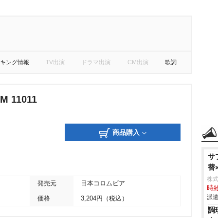
キング情報
TV出演
ドラマ出演
CM出演
歌詞
M 11011
商品購入
サ
替
株
発売元
日本コロムビア
時給
派遣
価格
3,204円（税込）
調