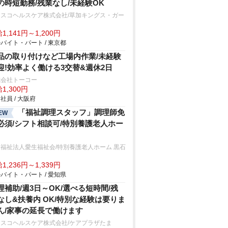
の時短勤務/残業なし/未経験OK
フスコヘルスケア株式会社/草加キングス・ガー
ン
1,141円～1,200円
バイト・パート / 東京都
品の取り付けなど工場内作業/未経験
迎!効率よく働ける3交替&週休2日
式会社トーコー
1,300円
社員 / 大阪府
「福祉調理スタッフ」調理師免
EW
必須/シフト相談可/特別養護老人ホー
福祉法人愛生福祉会/特別養護老人ホーム 黒石
1,236円～1,339円
バイト・パート / 愛知県
理補助/週3日～OK/選べる短時間/残
なし&扶養内 OK/特別な経験は要りま
ん/家事の延長で働けます
フスコヘルスケア株式会社/ケアプラザたま