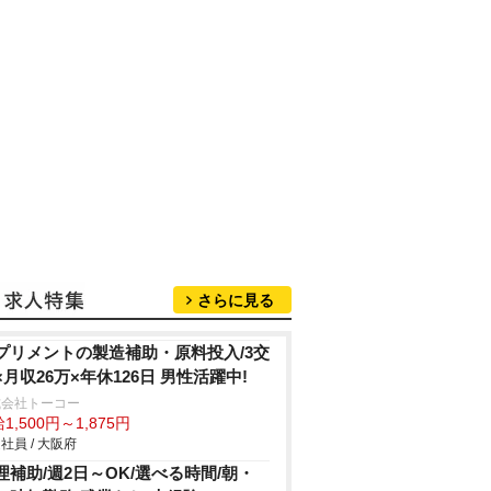
さらに見る
プリメントの製造補助・原料投入/3交
×月収26万×年休126日 男性活躍中!
式会社トーコー
1,500円～1,875円
社員 / 大阪府
理補助/週2日～OK/選べる時間/朝・