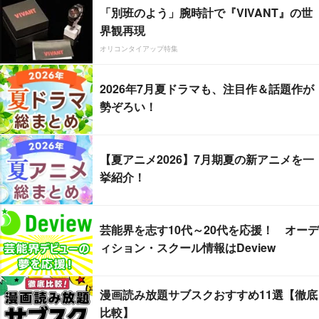
「別班のよう」腕時計で『VIVANT』の世
界観再現
オリコンタイアップ特集
2026年7月夏ドラマも、注目作＆話題作が
勢ぞろい！
【夏アニメ2026】7月期夏の新アニメを一
挙紹介！
芸能界を志す10代～20代を応援！ オーデ
ィション・スクール情報はDeview
漫画読み放題サブスクおすすめ11選【徹底
比較】