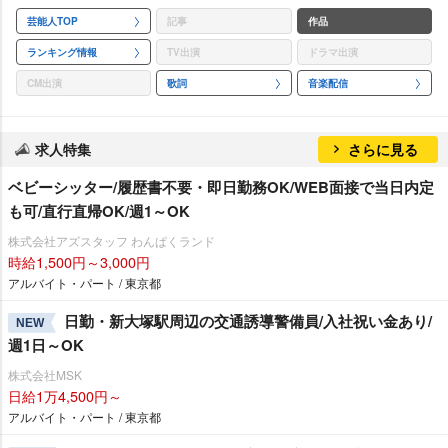
芸能人TOP
記事
作品
ランキング情報
TV出演
ドラマ出演
CM出演
歌詞
音楽配信
求人特集
さらに見る
ベビーシッター/履歴書不要・即日勤務OK/WEB面接で当日内定
も可/直行直帰OK/週1～OK
株式会社アズスタッフ わんぱくランド
時給1,500円～3,000円
アルバイト・パート / 東京都
日勤・新大塚駅周辺の交通誘導警備員/入社祝い金あり/
NEW
週1日～OK
株式会社MSK
日給1万4,500円～
アルバイト・パート / 東京都