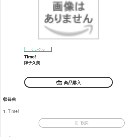
シングル
Time!
障子久美
商品購入
収録曲
1. Time!
歌詞