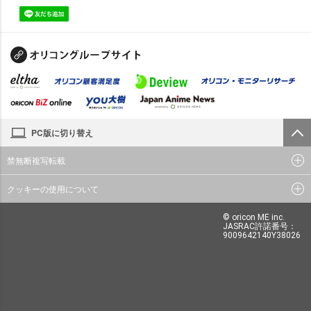
PC版に切り替え
禁無断複写転載
クッキーの使用について
© oricon ME inc.
JASRAC許諾番号：
9009642140Y38026