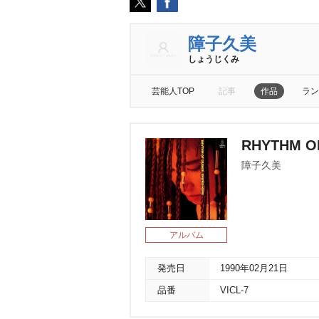
障子久美
しょうじくみ
芸能人TOP
記事
作品
ラン
RHYTHM O
障子久美
アルバム
発売日
1990年02月21日
品番
VICL-7