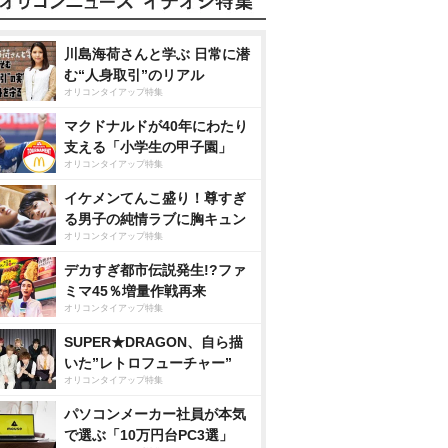
川島海荷さんと学ぶ 日常に潜
む“人身取引”のリアル
オリコンタイアップ特集
マクドナルドが40年にわたり
支える「小学生の甲子園」
オリコンタイアップ特集
イケメンてんこ盛り！尊すぎ
る男子の純情ラブに胸キュン
オリコンタイアップ特集
デカすぎ都市伝説発生!?ファ
ミマ45％増量作戦再来
オリコンタイアップ特集
SUPER★DRAGON、自ら描
いた”レトロフューチャー”
オリコンタイアップ特集
パソコンメーカー社員が本気
で選ぶ「10万円台PC3選」