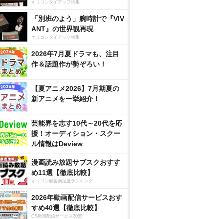
オリコンタイアップ特集
「別班のよう」腕時計で『VIV
ANT』の世界観再現
オリコンタイアップ特集
2026年7月夏ドラマも、注目
作＆話題作が勢ぞろい！
【夏アニメ2026】7月期夏の
新アニメを一挙紹介！
芸能界を志す10代～20代を応
援！オーディション・スクー
ル情報はDeview
漫画読み放題サブスクおすす
め11選【徹底比較】
オリコン顧客満足度ランキング
2026年動画配信サービスおす
すめ40選【徹底比較】
CS動画配信サービス20選