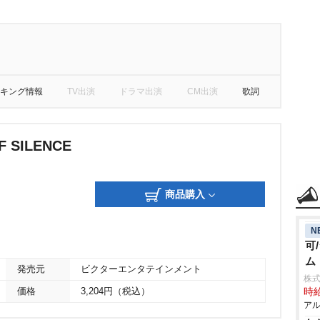
キング情報
TV出演
ドラマ出演
CM出演
歌詞
F SILENCE
商品購入
N
可
ム
発売元
ビクターエンタテインメント
株
価格
3,204円（税込）
時給
アル