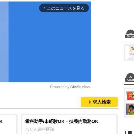
このニュースを見る
arrow_forward_ios
Powered by 
GliaStudios
求人検索
M
u
t
K
歯科助手/未経験OK・扶養内勤務OK
e
じりん歯科医院