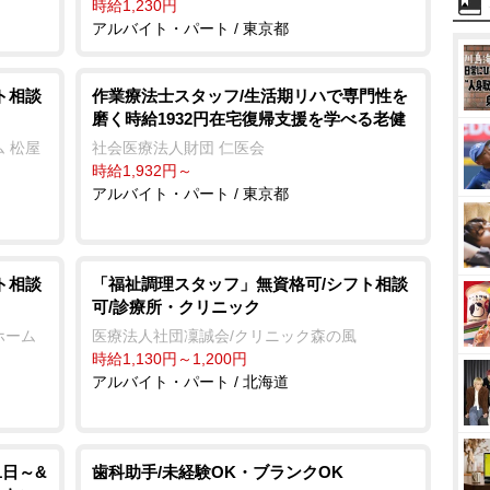
時給1,230円
アルバイト・パート / 東京都
ト相談
作業療法士スタッフ/生活期リハで専門性を
磨く時給1932円在宅復帰支援を学べる老健
 松屋
社会医療法人財団 仁医会
時給1,932円～
アルバイト・パート / 東京都
ト相談
「福祉調理スタッフ」無資格可/シフト相談
可/診療所・クリニック
ホーム
医療法人社団凜誠会/クリニック森の風
時給1,130円～1,200円
アルバイト・パート / 北海道
1日～&
歯科助手/未経験OK・ブランクOK