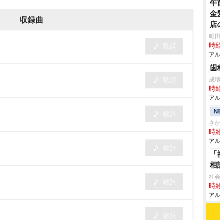
午
金
収録曲
店
町田
時給
歌詞
アル
歯
歌詞
成
時給
アル
N
歌詞
さ
時給
アル
歌詞
「
相
社会
歌詞
時給
アル
歌詞