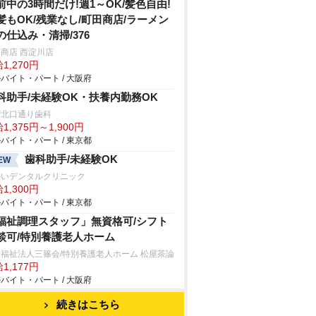
前中の3時間だけ!週1～OK/髪色自由!
髪もOK/残業なし/町田商店/ラーメン
の仕込み・清掃/376
商店 西淀川店
1,270円
バイト・パート / 大阪府
科助手/未経験OK・扶養内勤務OK
増北口通り歯科
1,375円～1,900円
バイト・パート / 東京都
歯科助手/未経験OK
EW
かいデンタルクリニック
1,300円
バイト・パート / 東京都
福祉調理スタッフ」無資格可/シフト
談可/特別養護老人ホーム
福祉法人三篠会/特別養護老人ホーム 松屋茶論
1,177円
バイト・パート / 大阪府
続きはこちら