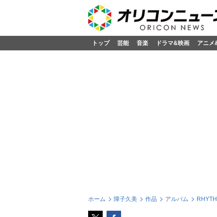
トップ
芸能
音楽
ドラマ&映画
アニメ
ホーム
障子久美
作品
アルバム
RHYTH