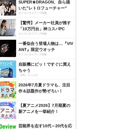
SUPER★DRAGON、自ら描
いた”レトロフューチャー”
オリコンタイアップ特集
【驚愕】メーカー社員が推す
「10万円台」神コスパPC
オリコンタイアップ特集
一番似合う登場人物は…『VIV
ANT』限定ウオッチ
オリコンタイアップ特集
自販機にピッ！ですぐに買え
ちゃう
（PR）ジハンピ
2026年7月夏ドラマも、注目
作＆話題作が勢ぞろい！
【夏アニメ2026】7月期夏の
新アニメを一挙紹介！
芸能界を志す10代～20代を応