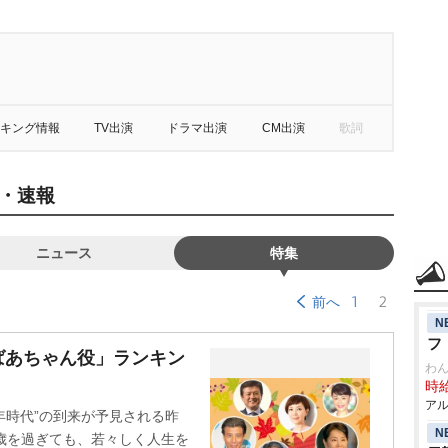
キング情報
TV出演
ドラマ出演
CM出演
歌詞
・速報
ニュース
特集
1
2
前へ
N
フ
ばあちゃん役」ランキン
わ
時給
アル
年時代”の到来が予見される昨
N
歳を過ぎても、若々しく人生を