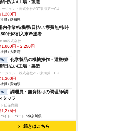
勤/日払い/工場・製造
エージェント株式会社AGT東海第一CU
1,200円
社員 / 愛知県
場内作業/待機寮/日払い/寮費無料/時
1800円/8割入寮希望者
ve on株式会社
1,800円～2,250円
社員 / 大阪府
化学製品の機械操作・運搬/寮
EW
備/日払い/工場・製造
エージェント株式会社AGT東海第一CU
1,300円
社員 / 愛知県
調理員・無資格可の調理師/調
EW
スタッフ
水ヶ丘保育園
1,275円
バイト・パート / 神奈川県
続きはこちら