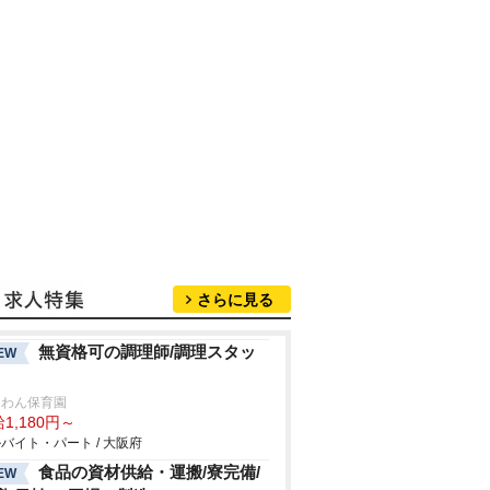
さらに見る
無資格可の調理師/調理スタッ
EW
んわん保育園
1,180円～
バイト・パート / 大阪府
食品の資材供給・運搬/寮完備/
EW