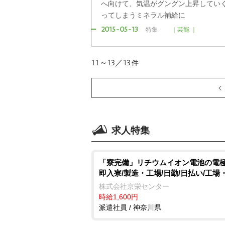
へ向けて、気温がグングン上昇してい
ってしまうミネラル補給に
2015-05-13
特集
｜芸能 ｜
11～13／13
件
求人特集
「寮完備」リチウムイオン電池の電極
即入寮/製造・工場/日勤/日払い/工場
株式会社京栄センター
時給1,600円
派遣社員 / 神奈川県