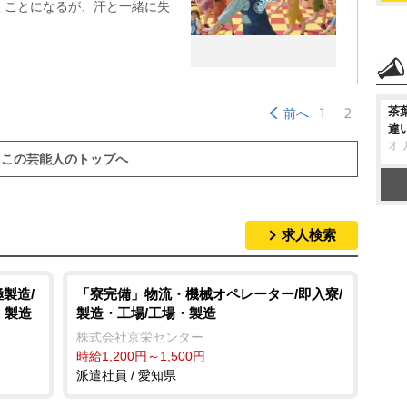
くことになるが、汗と一緒に失
1
2
茶
前へ
違
オ
この芸能人のトップへ
求人検索
製造/
「寮完備」物流・機械オペレーター/即入寮/
・製造
製造・工場/工場・製造
株式会社京栄センター
時給1,200円～1,500円
派遣社員 / 愛知県