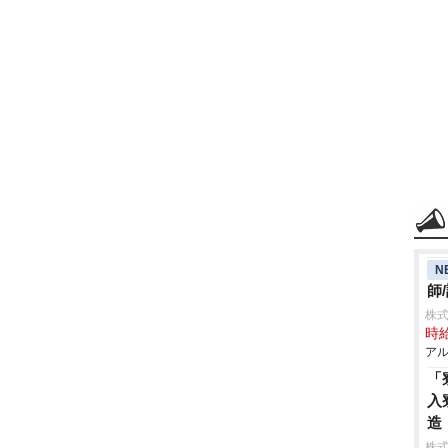
N
師
株式
時給
アル
「
入
造
株