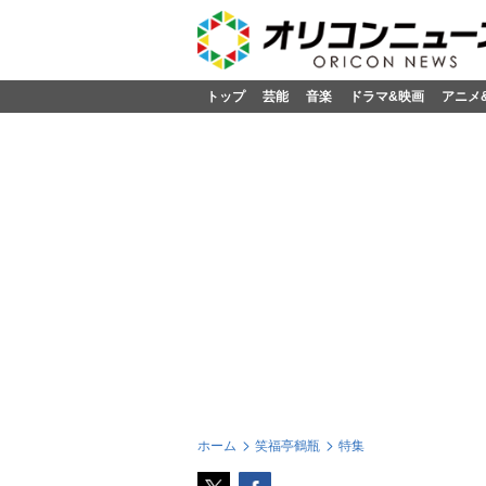
トップ
芸能
音楽
ドラマ&映画
アニメ
ホーム
笑福亭鶴瓶
特集