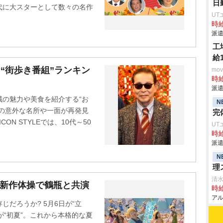
日
代に大スターとして数々の名作
UT
時給
派遣
工
給
“街歩き番組”ランキン
mo
時給
派遣
の魅力や美食を紹介する“お
N
の意外な名所や一面が再発見
完
N STYLEでは、10代～50
UT
時給
派遣
N
理
清
、新作体操で鶴瓶と共演
時給
アル
だろうか? 5月6日が“立
でが“初夏”。これから本格的な夏