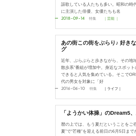
謳歌している人たちも多い。昭和の時
に主演した俳優、女優たちも名
2018-09-14
特集
｜芸能 ｜
あの街この街をぶらり♪ 好きな
グ
近年、ぶらぶらと歩きながら、その地域
散歩系”番組が増加中。身近なスポット
できると人気を集めている。そこでORICO
代の男女を対象に「好
2016-06-10
特集
｜ライフ｜
「ようかい体操」のDream5
暦の上では、もう夏だということをご存じ
夏”で“芒種”を迎える前日の6月5日ま