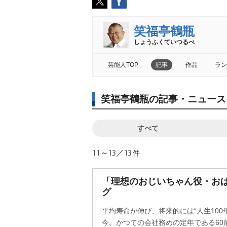
笑福亭鶴瓶
しょうふくていつるべ
芸能人TOP
記事
作品
ラン
笑福亭鶴瓶の記事・ニュース
すべて
11～13／13
件
「理想のおじいちゃん役・お
グ
平均寿命が伸び、将来的には“人生100
今。かつての会社務めの定年である60