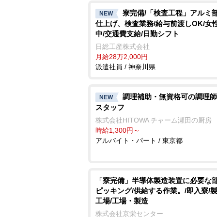
寮完備/「検査工程」アルミ
NEW
仕上げ、検査業務/給与前渡しOK/女
中/交通費支給/日勤シフト
日総工産株式会社
月給28万2,000円
派遣社員 / 神奈川県
調理補助・無資格可の調理師
NEW
スタッフ
株式会社HITOWA チャーム瀬田の厨房
時給1,300円～
アルバイト・パート / 東京都
「寮完備」半導体製造装置に必要な
ピッキング/供給する作業。/即入寮/
工場/工場・製造
株式会社京栄センター