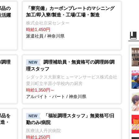
部品の
「寮完備」カーボンプレートのマシニング
加工/即入寮/製造・工場/工場・製造
性活躍
株式会社京栄センター
時給1,450円
派遣社員 / 神奈川県
/調理
調理補助員・無資格可の調理師/調
NEW
理スタッフ
シダックス大新東ヒューマンサービス株式会社
愛川町立半原小学校内の厨房
時給1,350円～
アルバイト・パート / 神奈川県
部品を
「福祉調理スタッフ」無資格可/日
NEW
製造・
勤のみ/病院
医療法人丹沢病院
時給1,250円