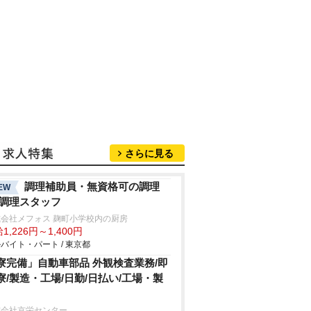
さらに見る
調理補助員・無資格可の調理
EW
/調理スタッフ
会社メフォス 麹町小学校内の厨房
1,226円～1,400円
バイト・パート / 東京都
寮完備」自動車部品 外観検査業務/即
寮/製造・工場/日勤/日払い/工場・製
式会社京栄センター