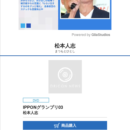
Powered by 
GliaStudios
松本人志
M
まつもとひとし
u
t
e
DVD
IPPONグランプリ03
松本人志
商品購入