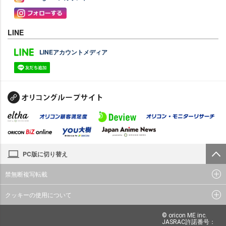
LINE
LINEアカウントメディア
PC版に切り替え
禁無断複写転載
クッキーの使用について
© oricon ME inc.
JASRAC許諾番号：