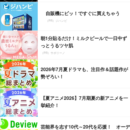
自販機にピッ！ですぐに買えちゃう
（PR）ジハンピ
朝1分貼るだけ！ミルクピールで一日中ず
っとうるツヤ肌
（PR）サボリーノ
2026年7月夏ドラマも、注目作＆話題作が
勢ぞろい！
【夏アニメ2026】7月期夏の新アニメを一
挙紹介！
芸能界を志す10代～20代を応援！ オーデ