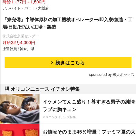
時給1,177円～1,500円
アルバイト・パート / 大阪府
「寮完備」半導体原料の加工機械オペレーター/即入寮/製造・工
場/日勤/日払い/工場・製造
株式会社京栄センター
月給22万4,300円
派遣社員 / 神奈川県
続きはこちら
sponsored by 求人ボックス
オリコンニュース イチオシ特集
イケメンてんこ盛り！尊すぎる男子の純情
ラブに胸キュン
オリコンタイアップ特集
お値段そのまま45％増量！ファミマ夏の大