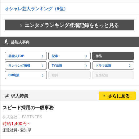
オシャレ芸人ランキング（5位）
エンタメランキング登場記録をもっと見る
芸能人事典
芸能人TOP
記事
作品
ランキング情報
TV出演
ドラマ出演
CM出演
歌詞
音楽配信
求人特集
さらに見る
スピード採用の一般事務
株式会社I・PARTNERS
時給1,400円～
派遣社員 / 愛知県