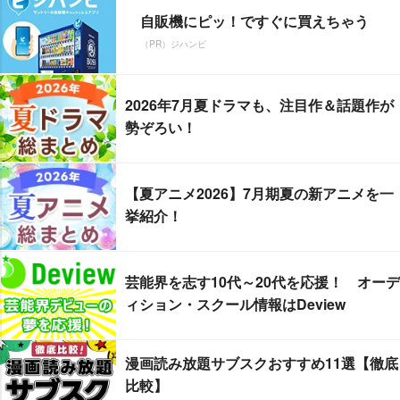
自販機にピッ！ですぐに買えちゃう
（PR）ジハンピ
2026年7月夏ドラマも、注目作＆話題作が
勢ぞろい！
【夏アニメ2026】7月期夏の新アニメを一
挙紹介！
芸能界を志す10代～20代を応援！ オーデ
ィション・スクール情報はDeview
漫画読み放題サブスクおすすめ11選【徹底
比較】