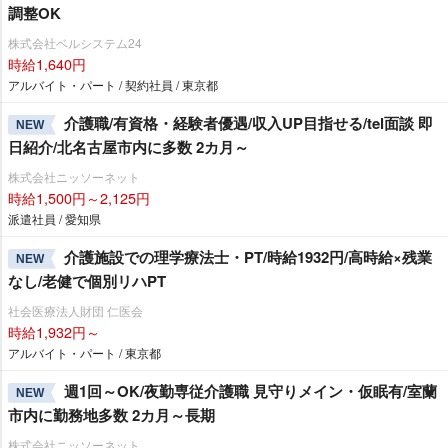
調整OK
株式会社ベルシステム24
時給1,640円
アルバイト・パート / 契約社員 / 東京都
介護職/有資格・経験者優遇/収入UP目指せる/tel面談 即
NEW
日紹介/北名古屋市内に多数 2カ月～
株式会社ニッソーネット
時給1,500円～2,125円
派遣社員 / 愛知県
介護施設での理学療法士・PT/時給1932円/高時給×残業
NEW
なし/老健で個別リハPT
社会医療法人財団 仁医会
時給1,932円～
アルバイト・パート / 東京都
週1回～OK/夜勤専従介護職 見守りメイン・仮眠有/室蘭
NEW
市内に勤務地多数 2カ月～長期
株式会社ニッソーネット