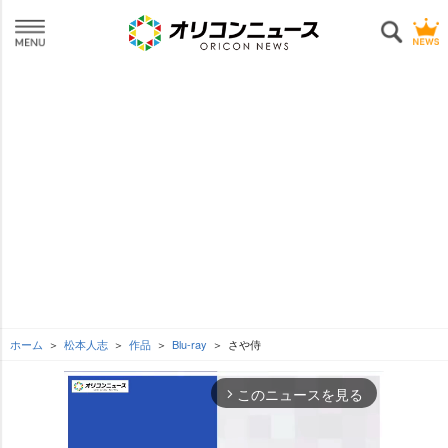
ホーム
松本人志
作品
Blu-ray
さや侍
このニュースを見る
arrow_forward_ios