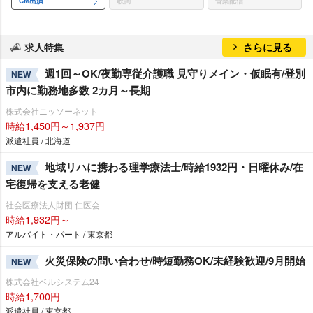
CM出演
歌詞
音楽配信
求人特集
さらに見る
週1回～OK/夜勤専従介護職 見守りメイン・仮眠有/登別
NEW
市内に勤務地多数 2カ月～長期
株式会社ニッソーネット
時給1,450円～1,937円
派遣社員 / 北海道
地域リハに携わる理学療法士/時給1932円・日曜休み/在
NEW
宅復帰を支える老健
社会医療法人財団 仁医会
時給1,932円～
アルバイト・パート / 東京都
火災保険の問い合わせ/時短勤務OK/未経験歓迎/9月開始
NEW
株式会社ベルシステム24
時給1,700円
派遣社員 / 東京都