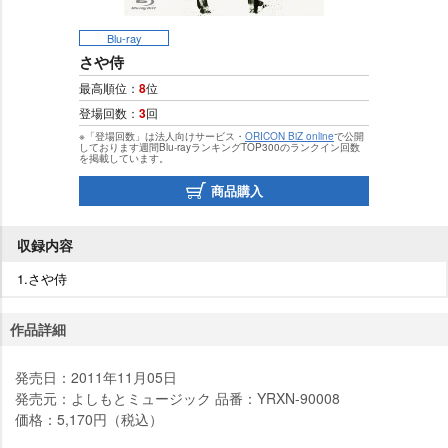
Blu-ray
さや侍
最高順位：
8
位
登場回数：
3
回
※「登場回数」は法人向けサービス・
ORICON BiZ online
で公開
しております週間Blu-rayランキングTOP300のランクイン回数
を掲載しています。
商品購入
収録内容
1.さや侍
作品詳細
発売日：2011年11月05日
発売元：よしもとミュージック 品番：YRXN-90008
価格：5,170円（税込）