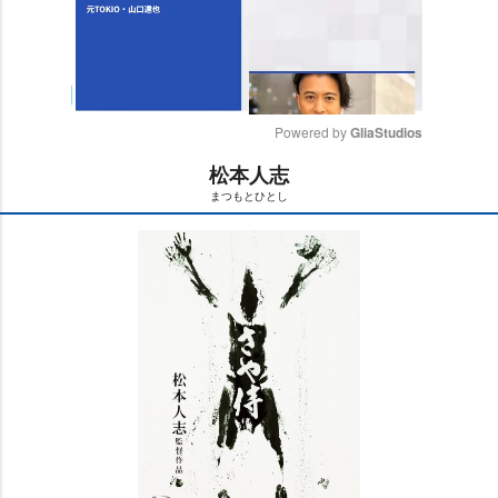
Powered by 
GliaStudios
松本人志
M
まつもとひとし
u
t
e