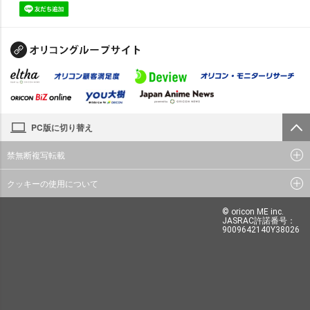
PC版に切り替え
禁無断複写転載
クッキーの使用について
© oricon ME inc.
JASRAC許諾番号：
9009642140Y38026