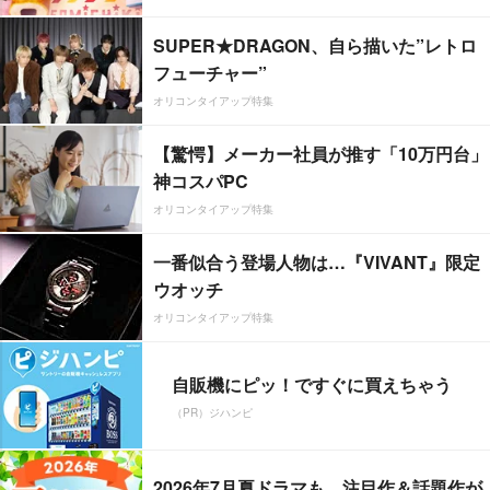
SUPER★DRAGON、自ら描いた”レトロ
フューチャー”
オリコンタイアップ特集
【驚愕】メーカー社員が推す「10万円台」
神コスパPC
オリコンタイアップ特集
一番似合う登場人物は…『VIVANT』限定
ウオッチ
オリコンタイアップ特集
自販機にピッ！ですぐに買えちゃう
（PR）ジハンピ
2026年7月夏ドラマも、注目作＆話題作が