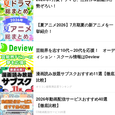
勢ぞろい！
【夏アニメ2026】7月期夏の新アニメを一
挙紹介！
芸能界を志す10代～20代を応援！ オーデ
ィション・スクール情報はDeview
漫画読み放題サブスクおすすめ11選【徹底
比較】
オリコン顧客満足度ランキング
2026年動画配信サービスおすすめ40選
【徹底比較】
CS動画配信サービス20選