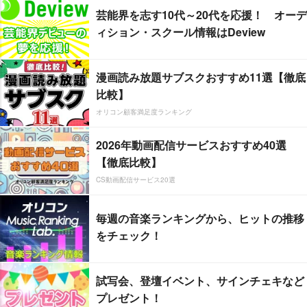
芸能界を志す10代～20代を応援！ オーデ
ィション・スクール情報はDeview
漫画読み放題サブスクおすすめ11選【徹底
比較】
オリコン顧客満足度ランキング
2026年動画配信サービスおすすめ40選
【徹底比較】
CS動画配信サービス20選
毎週の音楽ランキングから、ヒットの推移
をチェック！
試写会、登壇イベント、サインチェキなど
プレゼント！