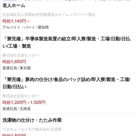
老人ホーム
社会福祉法人清洞会/特別養護老人ホーム レスペート落合
時給1,140円～
アルバイト・パート / 愛知県
「寮完備」半導体製造装置の組立/即入寮/製造・工場/日勤/日払
い/工場・製造
株式会社京栄センター
時給1,650円
派遣社員 / 東京都
「寮完備」豚肉の仕分け/食品のパック詰め/即入寮/製造・工場/
日勤/日払い
株式会社京栄センター
時給1,220円～1,525円
派遣社員 / 北海道
洗濯物の仕分け・たたみ作業
ワタキューセイモア株式会社 生産部
時給1,500円