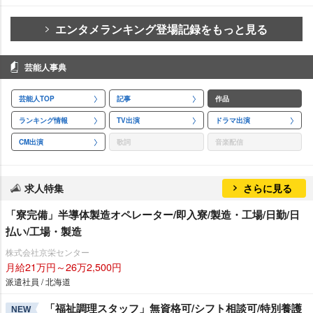
エンタメランキング登場記録をもっと見る
芸能人事典
芸能人TOP
記事
作品
ランキング情報
TV出演
ドラマ出演
CM出演
歌詞
音楽配信
求人特集
さらに見る
「寮完備」半導体製造オペレーター/即入寮/製造・工場/日勤/日
払い/工場・製造
株式会社京栄センター
月給21万円～26万2,500円
派遣社員 / 北海道
「福祉調理スタッフ」無資格可/シフト相談可/特別養護
NEW