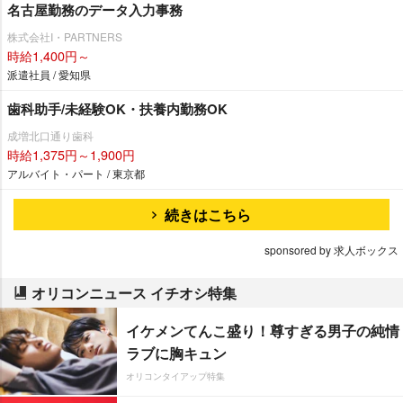
名古屋勤務のデータ入力事務
株式会社I・PARTNERS
時給1,400円～
派遣社員 / 愛知県
歯科助手/未経験OK・扶養内勤務OK
成増北口通り歯科
時給1,375円～1,900円
アルバイト・パート / 東京都
続きはこちら
sponsored by 求人ボックス
オリコンニュース イチオシ特集
イケメンてんこ盛り！尊すぎる男子の純情
ラブに胸キュン
オリコンタイアップ特集