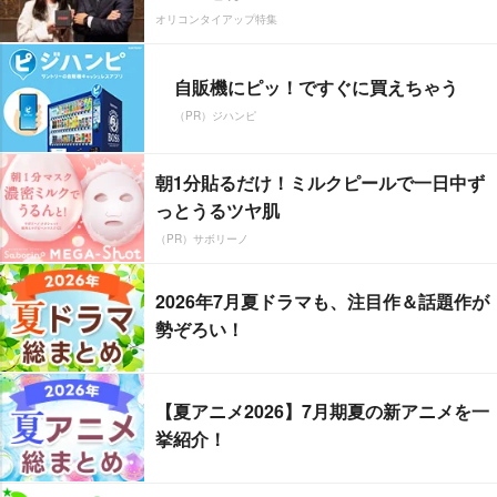
オリコンタイアップ特集
自販機にピッ！ですぐに買えちゃう
（PR）ジハンピ
朝1分貼るだけ！ミルクピールで一日中ず
っとうるツヤ肌
（PR）サボリーノ
2026年7月夏ドラマも、注目作＆話題作が
勢ぞろい！
【夏アニメ2026】7月期夏の新アニメを一
挙紹介！