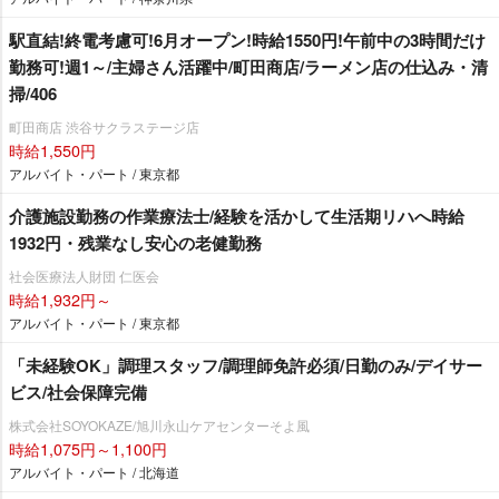
駅直結!終電考慮可!6月オープン!時給1550円!午前中の3時間だけ
勤務可!週1～/主婦さん活躍中/町田商店/ラーメン店の仕込み・清
掃/406
町田商店 渋谷サクラステージ店
時給1,550円
アルバイト・パート / 東京都
介護施設勤務の作業療法士/経験を活かして生活期リハへ時給
1932円・残業なし安心の老健勤務
社会医療法人財団 仁医会
時給1,932円～
アルバイト・パート / 東京都
「未経験OK」調理スタッフ/調理師免許必須/日勤のみ/デイサー
ビス/社会保障完備
株式会社SOYOKAZE/旭川永山ケアセンターそよ風
時給1,075円～1,100円
アルバイト・パート / 北海道