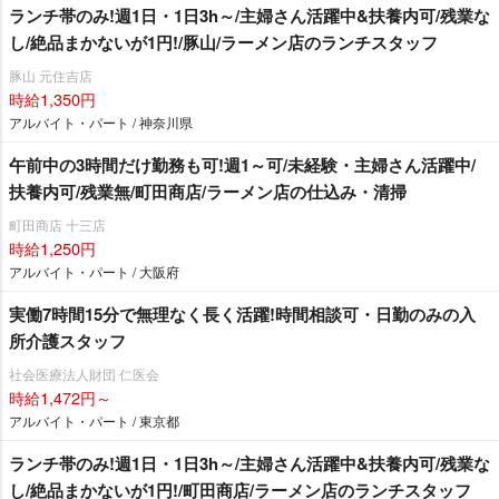
ランチ帯のみ!週1日・1日3h～/主婦さん活躍中&扶養内可/残業な
し/絶品まかないが1円!/豚山/ラーメン店のランチスタッフ
豚山 元住吉店
時給1,350円
アルバイト・パート / 神奈川県
午前中の3時間だけ勤務も可!週1～可/未経験・主婦さん活躍中/
扶養内可/残業無/町田商店/ラーメン店の仕込み・清掃
町田商店 十三店
時給1,250円
アルバイト・パート / 大阪府
実働7時間15分で無理なく長く活躍!時間相談可・日勤のみの入
所介護スタッフ
社会医療法人財団 仁医会
時給1,472円～
アルバイト・パート / 東京都
ランチ帯のみ!週1日・1日3h～/主婦さん活躍中&扶養内可/残業な
し/絶品まかないが1円!/町田商店/ラーメン店のランチスタッフ