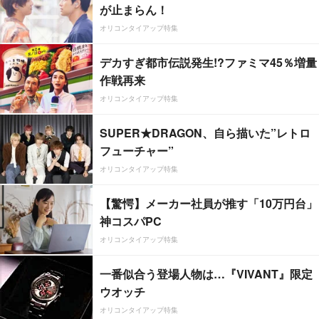
が止まらん！
オリコンタイアップ特集
デカすぎ都市伝説発生!?ファミマ45％増量
作戦再来
オリコンタイアップ特集
SUPER★DRAGON、自ら描いた”レトロ
フューチャー”
オリコンタイアップ特集
【驚愕】メーカー社員が推す「10万円台」
神コスパPC
オリコンタイアップ特集
一番似合う登場人物は…『VIVANT』限定
ウオッチ
オリコンタイアップ特集