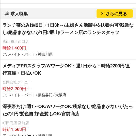
求人特集
さらに見る
ランチ帯のみ!週2日・1日3h～/主婦さん活躍中&扶養内可/残業な
し/絶品まかないが1円!/豚山/ラーメン店のランチスタッフ
豚山 横浜西口店
時給1,400円
アルバイト・パート / 神奈川県
メディアPRスタッフ/WワークOK・週1日から・時給2200円/直
行直帰・日払いOK
合同会社ジーニー
時給2,200円～
アルバイト・パート / 業務委託 / 大阪府
深夜帯だけ!週1～OK/WワークOK/残業なし/絶品まかないがたっ
たの1円/髪色自由!金髪もOK/宮前商店
町田商店 宮前店
時給1,563円
アルバイト・パート / 神奈川県