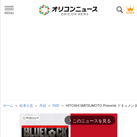
ホーム
松本人志
作品
DVD
HITOSHI MATSUMOTO Presents ドキュメ
このニュースを見る
arrow_forward_ios