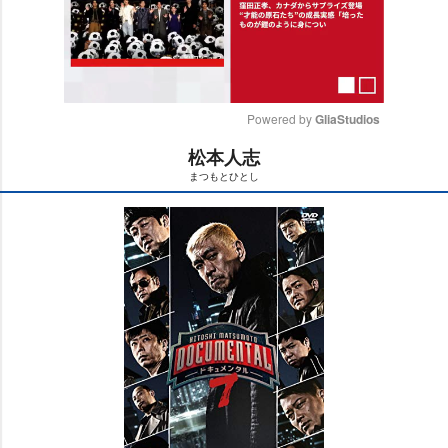
Powered by 
GliaStudios
松本人志
M
まつもとひとし
u
t
e