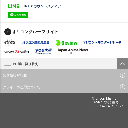
LINEアカウントメディア
PC版に切り替え
禁無断複写転載
クッキーの使用について
© oricon ME inc.
JASRAC許諾番号：
9009642140Y38026