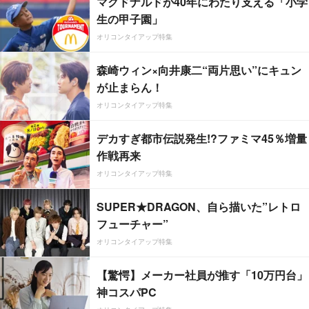
マクドナルドが40年にわたり支える「小学
生の甲子園」
オリコンタイアップ特集
森崎ウィン×向井康二“両片思い”にキュン
が止まらん！
オリコンタイアップ特集
デカすぎ都市伝説発生!?ファミマ45％増量
作戦再来
オリコンタイアップ特集
SUPER★DRAGON、自ら描いた”レトロ
フューチャー”
オリコンタイアップ特集
【驚愕】メーカー社員が推す「10万円台」
神コスパPC