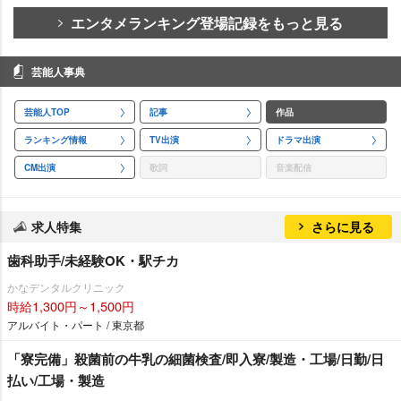
エンタメランキング登場記録をもっと見る
芸能人事典
芸能人TOP
記事
作品
ランキング情報
TV出演
ドラマ出演
CM出演
歌詞
音楽配信
求人特集
さらに見る
歯科助手/未経験OK・駅チカ
かなデンタルクリニック
時給1,300円～1,500円
アルバイト・パート / 東京都
「寮完備」殺菌前の牛乳の細菌検査/即入寮/製造・工場/日勤/日
払い/工場・製造