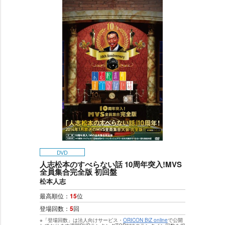
DVD
人志松本のすべらない話 10周年突入!MVS
全員集合完全版 初回盤
松本人志
最高順位：
15
位
登場回数：
5
回
※「登場回数」は法人向けサービス・
ORICON BiZ online
で公開