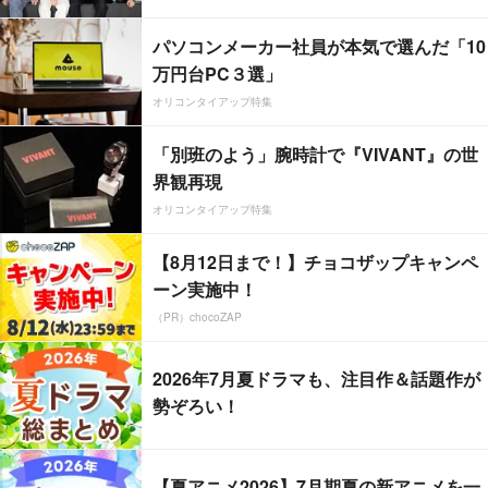
パソコンメーカー社員が本気で選んだ「10
万円台PC３選」
オリコンタイアップ特集
「別班のよう」腕時計で『VIVANT』の世
界観再現
オリコンタイアップ特集
【8月12日まで！】チョコザップキャンペ
ーン実施中！
（PR）chocoZAP
2026年7月夏ドラマも、注目作＆話題作が
勢ぞろい！
【夏アニメ2026】7月期夏の新アニメを一