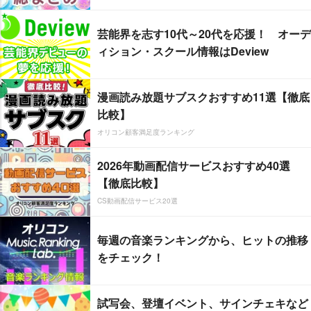
芸能界を志す10代～20代を応援！ オーデ
ィション・スクール情報はDeview
漫画読み放題サブスクおすすめ11選【徹底
比較】
オリコン顧客満足度ランキング
2026年動画配信サービスおすすめ40選
【徹底比較】
CS動画配信サービス20選
毎週の音楽ランキングから、ヒットの推移
をチェック！
試写会、登壇イベント、サインチェキなど