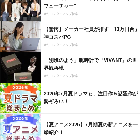
フューチャー”
オリコンタイアップ特集
【驚愕】メーカー社員が推す「10万円台」
神コスパPC
オリコンタイアップ特集
「別班のよう」腕時計で『VIVANT』の世
界観再現
オリコンタイアップ特集
2026年7月夏ドラマも、注目作＆話題作が
勢ぞろい！
【夏アニメ2026】7月期夏の新アニメを一
挙紹介！