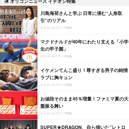
オリコンニュース イチオシ特集
川島海荷さんと学ぶ 日常に潜む“人身取
引”のリアル
オリコンタイアップ特集
マクドナルドが40年にわたり支える「小学
生の甲子園」
オリコンタイアップ特集
イケメンてんこ盛り！尊すぎる男子の純情
ラブに胸キュン
オリコンタイアップ特集
お値段そのまま45％増量！ファミマ夏の大
盤振る舞い
オリコンタイアップ特集
SUPER★DRAGON、自ら描いた”レトロ