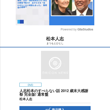
Powered by 
GliaStudios
松本人志
M
まつもとひとし
u
t
e
DVD
人志松本のすべらない話 2012 歳末大感謝
祭 完全版! 通常盤
松本人志
商品購入