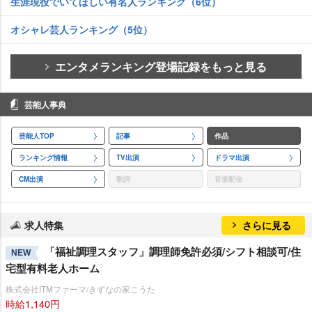
生涯現役でいてほしい有名人ランキング（6位）
オシャレ芸人ランキング（5位）
エンタメランキング登場記録をもっと見る
芸能人事典
芸能人TOP
記事
作品
ランキング情報
TV出演
ドラマ出演
CM出演
歌詞
音楽配信
求人特集
さらに見る
「福祉調理スタッフ」調理師免許必須/シフト相談可/住
NEW
宅型有料老人ホーム
株式会社ITMファーマ/きずなの家こうた
時給1,140円