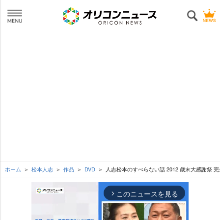
ホーム
松本人志
作品
DVD
人志松本のすべらない話 2012 歳末大感謝祭 完
このニュースを見る
arrow_forward_ios