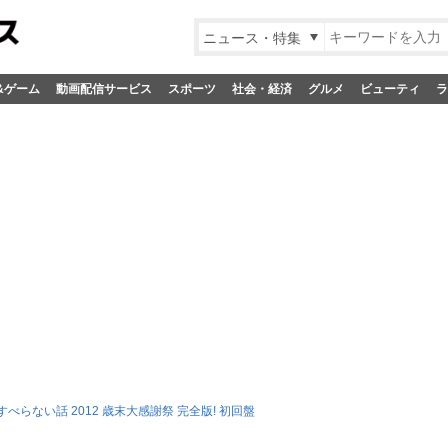
ニュース・特集
&ゲーム
動画配信サービス
スポーツ
社会・経済
グルメ
ビューティ
ラ
べらない話 2012 歳末大感謝祭 完全版! 初回盤