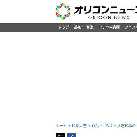
トップ
芸能
音楽
ドラマ&映画
アニメ
ホーム
松本人志
作品
DVD
人志松本のす