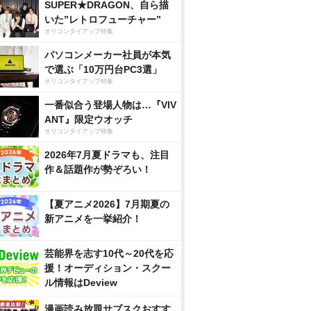
SUPER★DRAGON、自ら描
いた”レトロフューチャー”
オリコンタイアップ特集
パソコンメーカー社員が本気
で選ぶ「10万円台PC3選」
オリコンタイアップ特集
一番似合う登場人物は…『VIV
ANT』限定ウオッチ
オリコンタイアップ特集
2026年7月夏ドラマも、注目
作＆話題作が勢ぞろい！
【夏アニメ2026】7月期夏の
新アニメを一挙紹介！
芸能界を志す10代～20代を応
援！オーディション・スクー
ル情報はDeview
漫画読み放題サブスクおすす