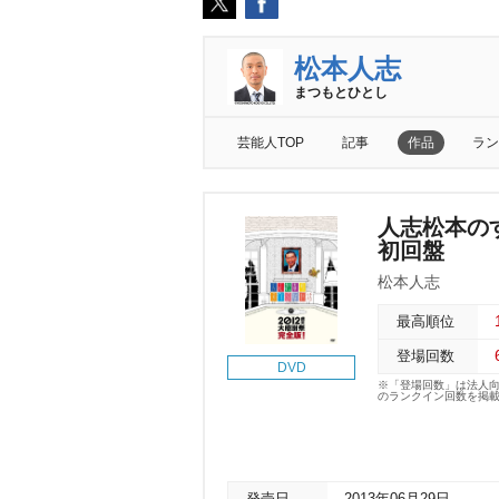
松本人志
まつもとひとし
芸能人TOP
記事
作品
ラン
人志松本のす
初回盤
松本人志
最高順位
登場回数
DVD
※「登場回数」は法人
のランクイン回数を掲