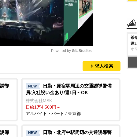
茶
違
オ
Powered by 
GliaStudios
求人検索
M
u
t
誘導
日勤・原宿駅周辺の交通誘導警備
NEW
員/入社祝い金あり/週1日～OK
e
株式会社MSK
日給1万4,500円～
アルバイト・パート / 東京都
誘導
日勤・北府中駅周辺の交通誘導警
NEW