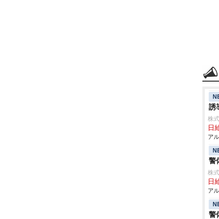
N
誘
株式
日給
アル
N
警
株式
日給
アル
N
警