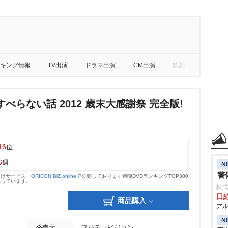
キング情報
TV出演
ドラマ出演
CM出演
歌詞
べらない話 2012 歳末大感謝祭 完全版!
16
位
6
週
N
警
向けサービス・
ORICON BiZ online
で公開しております週間DVDランキングTOP300
載しています。
株式
日給
商品購入
アル
N