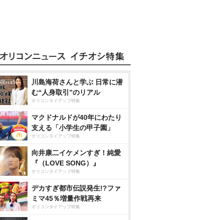
川島海荷さんと学ぶ 日常に潜
む“人身取引”のリアル
オリコンタイアップ特集
マクドナルドが40年にわたり
支える「小学生の甲子園」
オリコンタイアップ特集
向井康二イケメンすぎ！純愛
『（LOVE SONG）』
オリコンタイアップ特集
デカすぎ都市伝説発生!?ファ
ミマ45％増量作戦再来
オリコンタイアップ特集