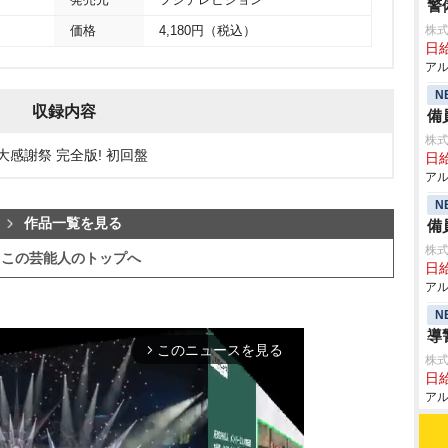
発売元
フジテレビジョン
警
株式
価格
4,180円（税込）
日給
アル
N
収録内容
備
株式
末大感謝祭 完全版! 初回盤
日給
アル
N
作品一覧を見る
備
株式
この芸能人のトップへ
日給
アル
N
導
このニュースを見る
arrow_forward_ios
株式
日給
アル