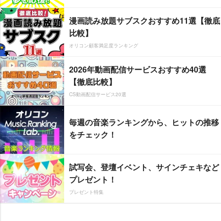
漫画読み放題サブスクおすすめ11選【徹底
比較】
オリコン顧客満足度ランキング
2026年動画配信サービスおすすめ40選
【徹底比較】
CS動画配信サービス20選
毎週の音楽ランキングから、ヒットの推移
をチェック！
試写会、登壇イベント、サインチェキなど
プレゼント！
プレゼント特集