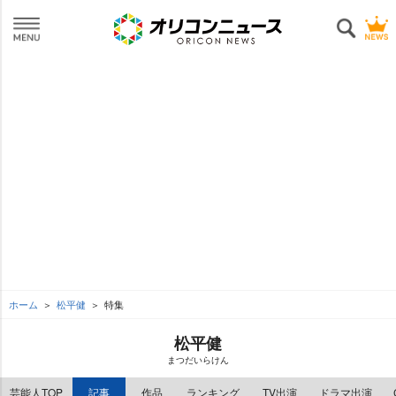
ホーム
松平健
特集
松平健
まつだいらけん
芸能人TOP
記事
作品
ランキング
TV出演
ドラマ出演