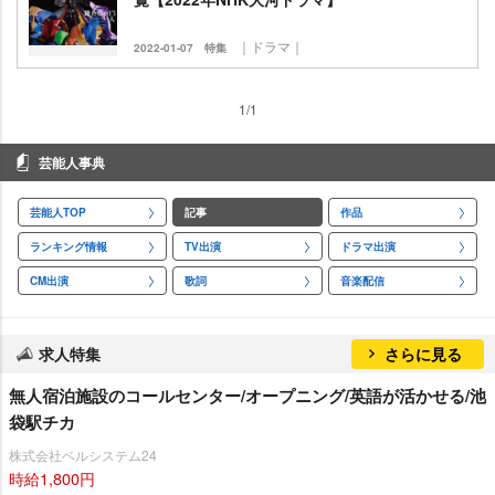
｜ドラマ｜
2022-01-07
特集
1/1
芸能人事典
芸能人TOP
記事
作品
ランキング情報
TV出演
ドラマ出演
CM出演
歌詞
音楽配信
求人特集
さらに見る
無人宿泊施設のコールセンター/オープニング/英語が活かせる/池
袋駅チカ
株式会社ベルシステム24
時給1,800円