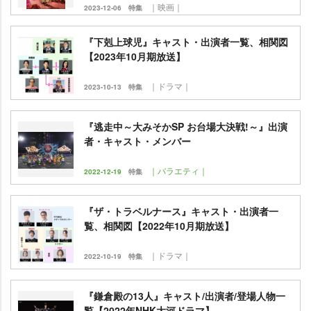
｜映画｜
2023-12-06
特集
『下剋上球児』キャスト・出演者一覧、相関図
【2023年10月期放送】
｜ドラマ｜
2023-10-13
特集
『逃走中～大みそかSP お台場大決戦!～』出演
者・キャスト・メンバー
｜バラエティ｜
2022-12-19
特集
『ザ・トラベルナース』キャスト・出演者一
覧、相関図【2022年10月期放送】
｜ドラマ｜
2022-10-19
特集
『鎌倉殿の13人』キャスト/出演者/登場人物一
覧【2022年NHK大河ドラマ】