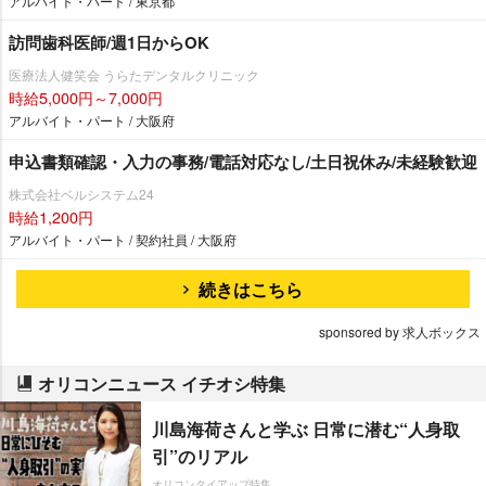
アルバイト・パート / 東京都
訪問歯科医師/週1日からOK
医療法人健笑会 うらたデンタルクリニック
時給5,000円～7,000円
アルバイト・パート / 大阪府
申込書類確認・入力の事務/電話対応なし/土日祝休み/未経験歓迎
株式会社ベルシステム24
時給1,200円
アルバイト・パート / 契約社員 / 大阪府
続きはこちら
sponsored by 求人ボックス
オリコンニュース イチオシ特集
川島海荷さんと学ぶ 日常に潜む“人身取
引”のリアル
オリコンタイアップ特集