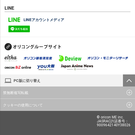
LINE
LINEアカウントメディア
PC版に切り替え
禁無断複写転載
クッキーの使用について
© oricon ME inc.
JASRAC許諾番号：
9009642140Y38026