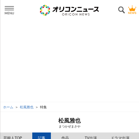
ホーム
松風雅也
特集
松風雅也
まつかぜまさ
芸能人TOP
記事
作品
TV出演
ドラマ出演