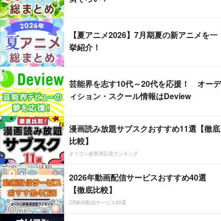
【夏アニメ2026】7月期夏の新アニメを一
挙紹介！
芸能界を志す10代～20代を応援！ オーデ
ィション・スクール情報はDeview
漫画読み放題サブスクおすすめ11選【徹底
比較】
オリコン顧客満足度ランキング
2026年動画配信サービスおすすめ40選
【徹底比較】
CS動画配信サービス20選