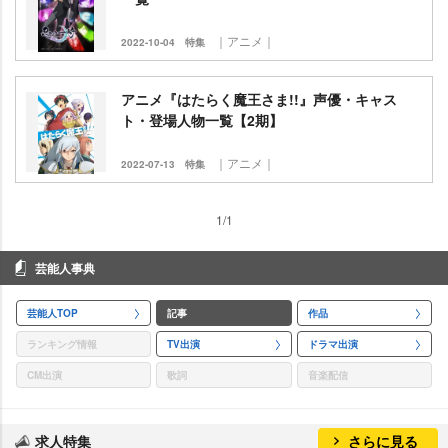
｜アニメ｜
2022-10-04
特集
アニメ『はたらく魔王さま!!』声優・キャス
ト・登場人物一覧【2期】
｜アニメ｜
2022-07-13
特集
1/1
芸能人事典
芸能人TOP
記事
作品
ランキング情報
TV出演
ドラマ出演
CM出演
歌詞
音楽配信
求人特集
さらに見る