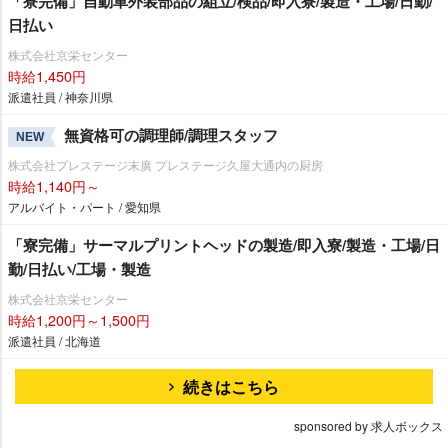
「寮完備」自動車外装部品の組立/検品/即入寮/製造・工場/日勤/
日払い
株式会社京栄センター
時給1,450円
派遣社員 / 神奈川県
無資格可の調理師/調理スタッフ
NEW
株式会社プレステージ末廣 プレステージ久屋大通内の厨房
時給1,140円～
アルバイト・パート / 愛知県
「寮完備」サーマルプリントヘッドの製造/即入寮/製造・工場/日
勤/日払い/工場・製造
株式会社京栄センター
時給1,200円～1,500円
派遣社員 / 北海道
続きはこちら
sponsored by 求人ボックス