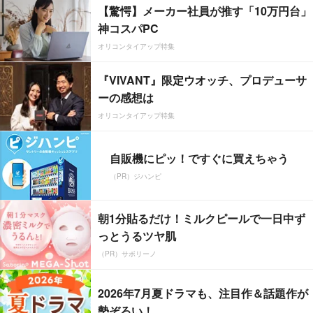
【驚愕】メーカー社員が推す「10万円台」
神コスパPC
オリコンタイアップ特集
『VIVANT』限定ウオッチ、プロデューサ
ーの感想は
オリコンタイアップ特集
自販機にピッ！ですぐに買えちゃう
（PR）ジハンピ
朝1分貼るだけ！ミルクピールで一日中ず
っとうるツヤ肌
（PR）サボリーノ
2026年7月夏ドラマも、注目作＆話題作が
勢ぞろい！