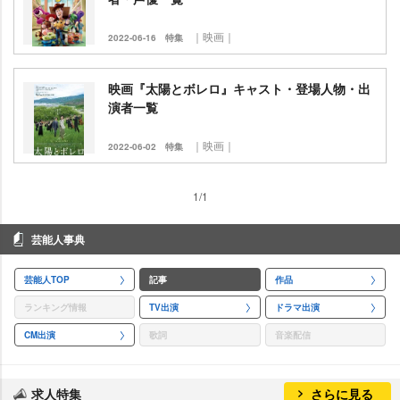
｜映画｜
2022-06-16
特集
映画『太陽とボレロ』キャスト・登場人物・出
演者一覧
｜映画｜
2022-06-02
特集
1/1
芸能人事典
芸能人TOP
記事
作品
ランキング情報
TV出演
ドラマ出演
CM出演
歌詞
音楽配信
求人特集
さらに見る