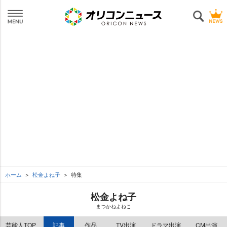
ホーム
松金よね子
特集
松金よね子
まつかねよねこ
芸能人TOP
記事
作品
TV出演
ドラマ出演
CM出演