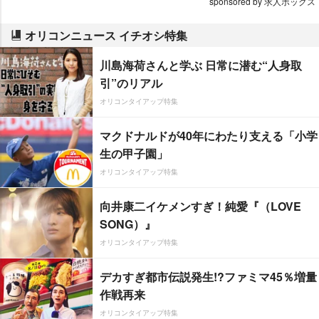
sponsored by 求人ボックス
オリコンニュース イチオシ特集
川島海荷さんと学ぶ 日常に潜む“人身取
引”のリアル
オリコンタイアップ特集
マクドナルドが40年にわたり支える「小学
生の甲子園」
オリコンタイアップ特集
向井康二イケメンすぎ！純愛『（LOVE
SONG）』
オリコンタイアップ特集
デカすぎ都市伝説発生!?ファミマ45％増量
作戦再来
オリコンタイアップ特集