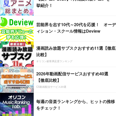
挙紹介！
芸能界を志す10代～20代を応援！ オーデ
ィション・スクール情報はDeview
漫画読み放題サブスクおすすめ11選【徹底
比較】
オリコン顧客満足度ランキング
2026年動画配信サービスおすすめ40選
【徹底比較】
CS動画配信サービス20選
毎週の音楽ランキングから、ヒットの推移
をチェック！