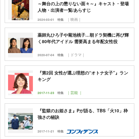
～舞台の上の懲りない面々～』キャスト・登場
人物・出演者一覧/あらすじ
｜映画｜
2024-03-01
特集
薬師丸ひろ子や菊池桃子…朝ドラ契機に再び輝
く80年代アイドル 需要高まる年配女性役
｜ドラマ｜
2020-07-04
特集
『第2回 女性が選ぶ理想の“オトナ女子”』ラン
キング
｜芸能 ｜
2017-11-23
特集
『監獄のお姫さま』Pが語る、TBS「火10」枠
強さの秘訣
2017-11-21
特集