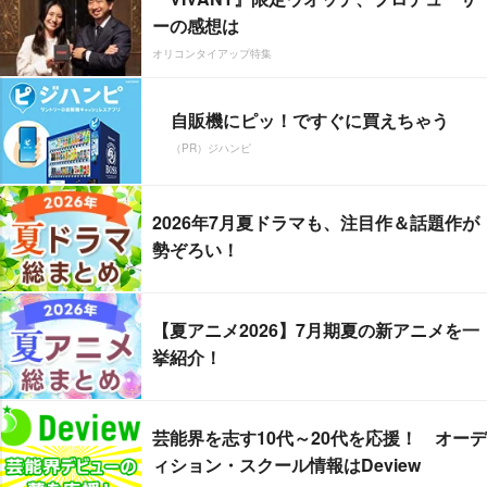
ーの感想は
オリコンタイアップ特集
自販機にピッ！ですぐに買えちゃう
（PR）ジハンピ
2026年7月夏ドラマも、注目作＆話題作が
勢ぞろい！
【夏アニメ2026】7月期夏の新アニメを一
挙紹介！
芸能界を志す10代～20代を応援！ オーデ
ィション・スクール情報はDeview