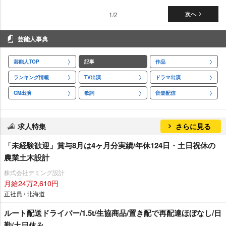
1/2
次へ
芸能人事典
芸能人TOP
記事
作品
ランキング情報
TV出演
ドラマ出演
CM出演
歌詞
音楽配信
求人特集
さらに見る
「未経験歓迎」賞与8月は4ヶ月分実績/年休124日・土日祝休の
農業土木設計
株式会社デミング設計
月給24万2,610円
正社員 / 北海道
ルート配送ドライバー/1.5t/生協商品/置き配で再配達ほぼなし/日
勤/土日休み