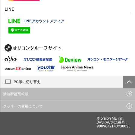
LINE
LINEアカウントメディア
PC版に切り替え
禁無断複写転載
クッキーの使用について
© oricon ME inc.
JASRAC許諾番号：
9009642140Y38026