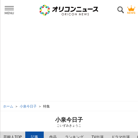
ホーム
小泉今日子
特集
小泉今日子
こいずみきょうこ
芸能人TOP
記事
作品
ランキング
TV出演
ドラマ出演