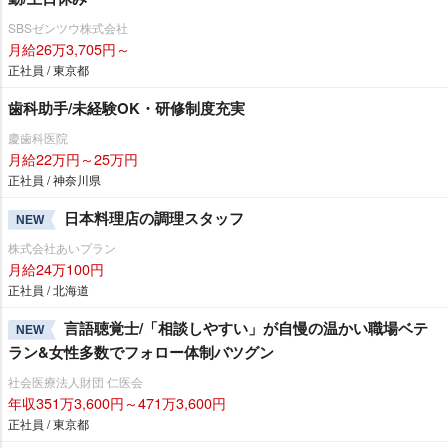
SBSゼンツウ株式会社
月給26万3,705円～
正社員 / 東京都
歯科助手/未経験OK・研修制度充実
慶歯科医院
月給22万円～25万円
正社員 / 神奈川県
日本料理店の調理スタッフ
NEW
株式会社あいプラン
月給24万100円
正社員 / 北海道
言語聴覚士/「相談しやすい」が自慢の温かい職場ベテ
NEW
ラン&女性多数でフォロー体制バツグン
社会医療法人財団 仁医会
年収351万3,600円～471万3,600円
正社員 / 東京都