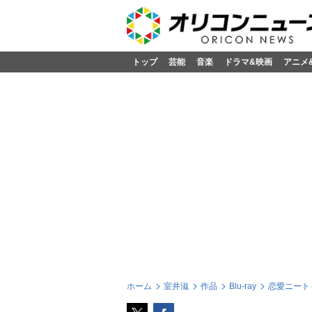
トップ
芸能
音楽
ドラマ&映画
アニメ
ホーム
室井滋
作品
Blu-ray
恋愛ニート～