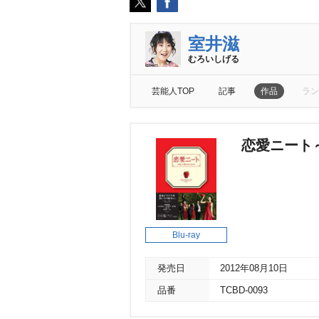
室井滋
むろいしげる
芸能人TOP
記事
作品
ラン
恋愛ニート～
Blu-ray
発売日
2012年08月10日
品番
TCBD-0093