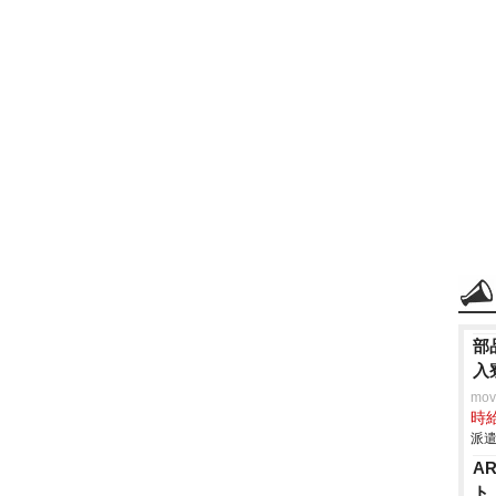
部
入
mo
時給
派遣
A
ト