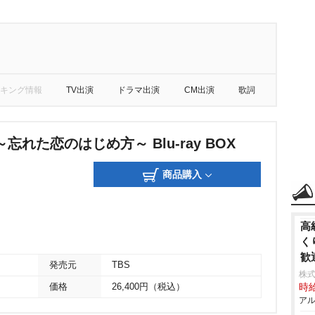
キング情報
TV出演
ドラマ出演
CM出演
歌詞
忘れた恋のはじめ方～ Blu-ray BOX
商品購入
高
く
歓
発売元
TBS
株
価格
26,400円（税込）
時給
アル