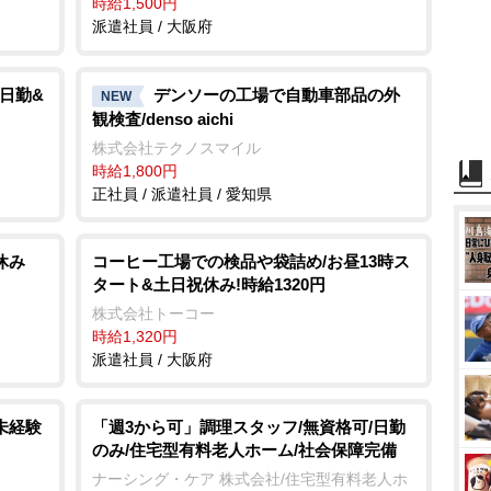
時給1,500円
派遣社員 / 大阪府
 日勤&
デンソーの工場で自動車部品の外
NEW
観検査/denso aichi
株式会社テクノスマイル
時給1,800円
正社員 / 派遣社員 / 愛知県
休み
コーヒー工場での検品や袋詰め/お昼13時ス
タート&土日祝休み!時給1320円
株式会社トーコー
時給1,320円
派遣社員 / 大阪府
未経験
「週3から可」調理スタッフ/無資格可/日勤
のみ/住宅型有料老人ホーム/社会保障完備
ナーシング・ケア 株式会社/住宅型有料老人ホ