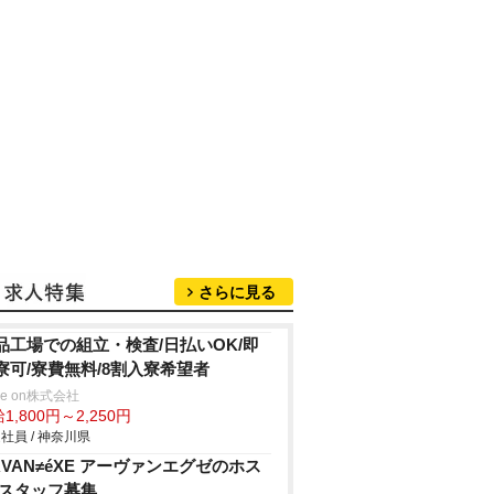
さらに見る
品工場での組立・検査/日払いOK/即
寮可/寮費無料/8割入寮希望者
ve on株式会社
1,800円～2,250円
社員 / 神奈川県
RVAN≠éXE アーヴァンエグゼのホス
 スタッフ募集