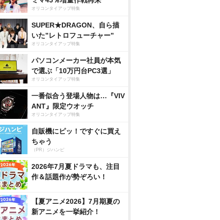
ミマ45％増量作戦再来
オリコンタイアップ特集
SUPER★DRAGON、自ら描
いた”レトロフューチャー”
オリコンタイアップ特集
パソコンメーカー社員が本気
で選ぶ「10万円台PC3選」
オリコンタイアップ特集
一番似合う登場人物は…『VIV
ANT』限定ウオッチ
オリコンタイアップ特集
自販機にピッ！ですぐに買え
ちゃう
（PR）ジハンピ
2026年7月夏ドラマも、注目
作＆話題作が勢ぞろい！
【夏アニメ2026】7月期夏の
新アニメを一挙紹介！