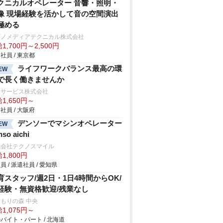
クニカルオペレーター 音響・照明・
像 現場経験を活かして音の空間演出
極める
ビノメディアテクニカル株式会社
1,700円～2,500円
社員 / 東京都
ライフワークバランス最高の環
EW
で長く働きませんか
東サービス株式会社
1,650円～
社員 / 大阪府
デンソーでマシンオペレーター
EW
nso aichi
式会社テクノスマイル
1,800円
員 / 派遣社員 / 愛知県
育スタッフ/週2日・1日4時間からOK/
経験・無資格歓迎/残業なし
もりの森 中央
1,075円～
バイト・パート / 北海道