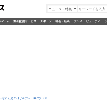
ニュース・特集
&ゲーム
動画配信サービス
スポーツ
社会・経済
グルメ
ビューティ
ラ
忘れた恋のはじめ方～ Blu-ray BOX