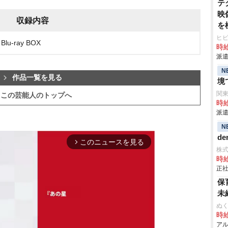
テ
映
収録内容
を
ヒ
-ray BOX
時給
派遣
N
作品一覧を見る
境
関
この芸能人のトップへ
時給
派遣
N
de
このニュースを見る
arrow_forward_ios
株
時給
正社
保
未
ぬく
時給
アル