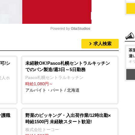
Powered by 
GliaStudios
求人検索
M
茶
u
違
オ
t
可/シ
未経験OK!Pasco札幌セントラルキッチン
でのパン製造/週3日～5日勤務
e
Pasco札幌セントラルキッチン
老人ホ
時給1,080円～
アルバイト・パート / 北海道
介護職
野菜のピッキング・入出荷作業/12時出勤×
時給1500円 未経験スタート歓迎!
株式会社トーコー