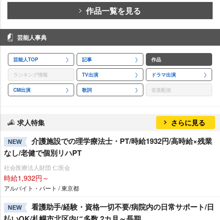
作品一覧を見る
芸能人事典
芸能人TOP
記事
作品
ランキング情報
TV出演
ドラマ出演
CM出演
歌詞
音楽配信
求人特集
さらに見る
介護施設での理学療法士・PT/時給1932円/高時給×残業
NEW
なし/老健で個別リハPT
社会医療法人財団 仁医会
時給1,932円～
アルバイト・パート / 東京都
看護助手/経験・資格一切不要/病院内の日常サポート/日
NEW
払いOK/札幌市北区内に多数 2カ月～長期