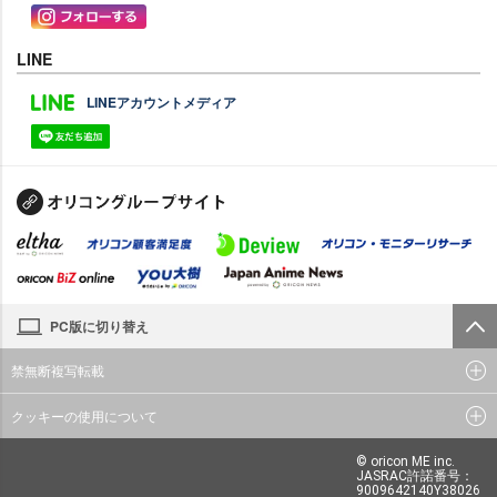
LINE
LINEアカウントメディア
PC版に切り替え
禁無断複写転載
クッキーの使用について
© oricon ME inc.
JASRAC許諾番号：
9009642140Y38026