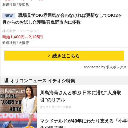
派遣社員 / 愛知県
職場見学OK/雰囲気が合わなければ更新なしでOK!2ヶ
NEW
月からのお試し介護職/羽曳野市内に多数
株式会社ニッソーネット
時給1,400円～2,125円
派遣社員 / 大阪府
続きはこちら
sponsored by 求人ボックス
オリコンニュース イチオシ特集
川島海荷さんと学ぶ 日常に潜む“人身取
引”のリアル
オリコンタイアップ特集
マクドナルドが40年にわたり支える「小学
生の甲子園」