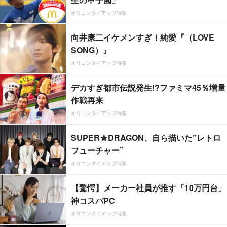
オリコンタイアップ特集
向井康二イケメンすぎ！純愛『（LOVE
SONG）』
オリコンタイアップ特集
デカすぎ都市伝説発生!?ファミマ45％増量
作戦再来
オリコンタイアップ特集
SUPER★DRAGON、自ら描いた”レトロ
フューチャー”
オリコンタイアップ特集
【驚愕】メーカー社員が推す「10万円台」
神コスパPC
オリコンタイアップ特集