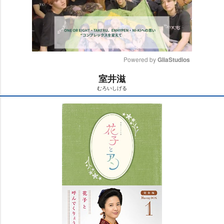
Powered by 
GliaStudios
室井滋
M
むろいしげる
u
t
e