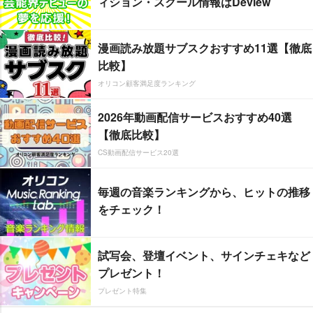
ィション・スクール情報はDeview
漫画読み放題サブスクおすすめ11選【徹底
比較】
オリコン顧客満足度ランキング
2026年動画配信サービスおすすめ40選
【徹底比較】
CS動画配信サービス20選
毎週の音楽ランキングから、ヒットの推移
をチェック！
試写会、登壇イベント、サインチェキなど
プレゼント！
プレゼント特集