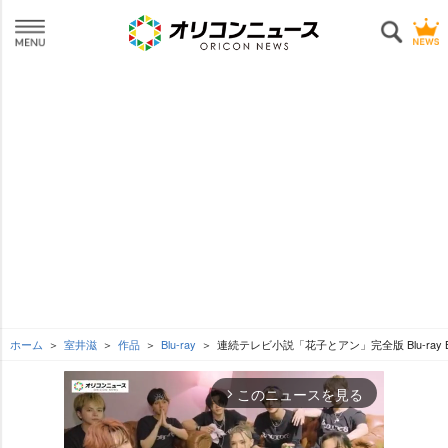
ホーム
室井滋
作品
Blu-ray
連続テレビ小説「花子とアン」完全版 Blu-ray B
このニュースを見る
arrow_forward_ios