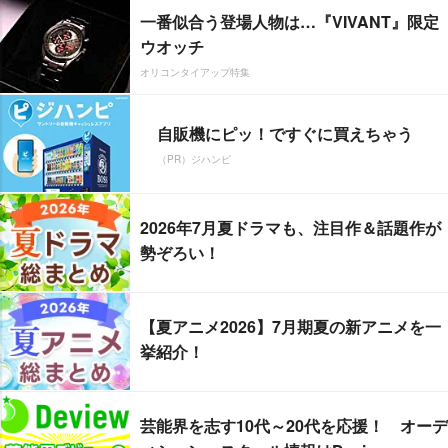
一番似合う登場人物は…『VIVANT』限定
ウオッチ
オリコンタイアップ特集
自販機にピッ！ですぐに買えちゃう
（PR）ジハンピ
2026年7月夏ドラマも、注目作＆話題作が
勢ぞろい！
【夏アニメ2026】7月期夏の新アニメを一
挙紹介！
芸能界を志す10代～20代を応援！ オーデ