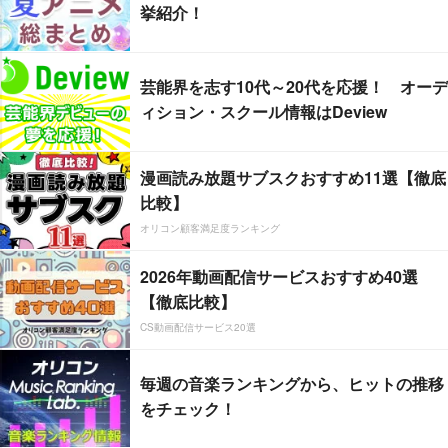
挙紹介！
芸能界を志す10代～20代を応援！ オーデ
ィション・スクール情報はDeview
漫画読み放題サブスクおすすめ11選【徹底
比較】
オリコン顧客満足度ランキング
2026年動画配信サービスおすすめ40選
【徹底比較】
CS動画配信サービス20選
毎週の音楽ランキングから、ヒットの推移
をチェック！