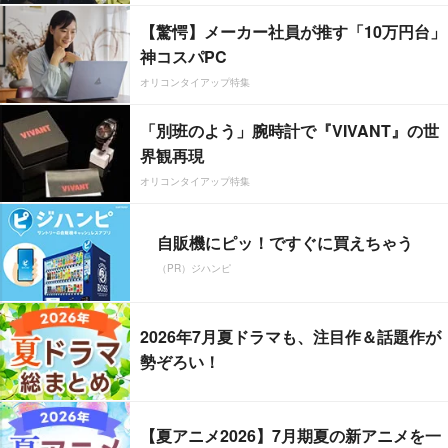
【驚愕】メーカー社員が推す「10万円台」
神コスパPC
オリコンタイアップ特集
「別班のよう」腕時計で『VIVANT』の世
界観再現
オリコンタイアップ特集
自販機にピッ！ですぐに買えちゃう
（PR）ジハンピ
2026年7月夏ドラマも、注目作＆話題作が
勢ぞろい！
【夏アニメ2026】7月期夏の新アニメを一