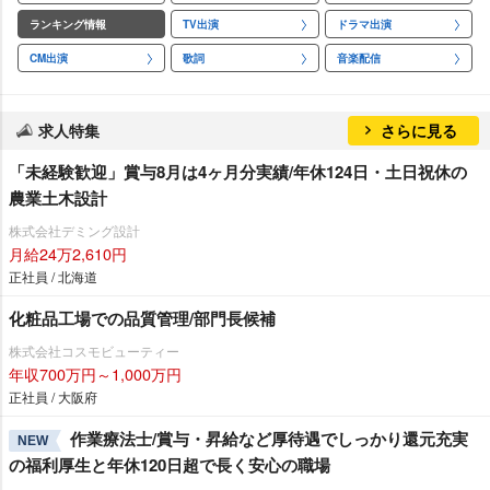
ランキング情報
TV出演
ドラマ出演
CM出演
歌詞
音楽配信
求人特集
さらに見る
「未経験歓迎」賞与8月は4ヶ月分実績/年休124日・土日祝休の
農業土木設計
株式会社デミング設計
月給24万2,610円
正社員 / 北海道
化粧品工場での品質管理/部門長候補
株式会社コスモビューティー
年収700万円～1,000万円
正社員 / 大阪府
作業療法士/賞与・昇給など厚待遇でしっかり還元充実
NEW
の福利厚生と年休120日超で長く安心の職場