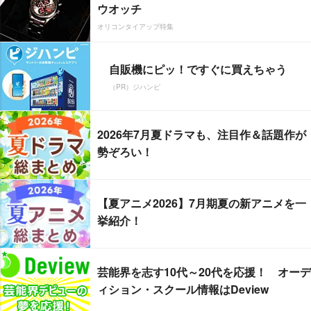
ウオッチ
オリコンタイアップ特集
自販機にピッ！ですぐに買えちゃう
（PR）ジハンピ
2026年7月夏ドラマも、注目作＆話題作が
勢ぞろい！
【夏アニメ2026】7月期夏の新アニメを一
挙紹介！
芸能界を志す10代～20代を応援！ オーデ
ィション・スクール情報はDeview