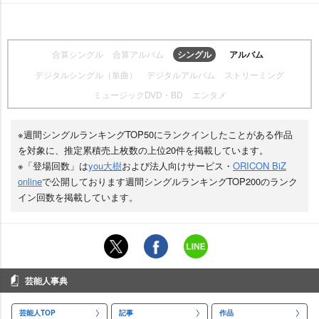
合算シングル
合算アルバム
シングル
アルバム
デジタルシングル（単曲）
デジタルアルバム
ストリーミング
ミュージックDVD・BD
エンタメ
※週間シングルランキングTOP50にランクインしたことがある作品
を対象に、推定累積売上枚数の上位20件を掲載しています。
※「登場回数」は
you大樹
および法人向けサービス・
ORICON BiZ
online
で公開しております週間シングルランキングTOP200のランク
イン回数を掲載しています。
芸能人事典
芸能人TOP
記事
作品