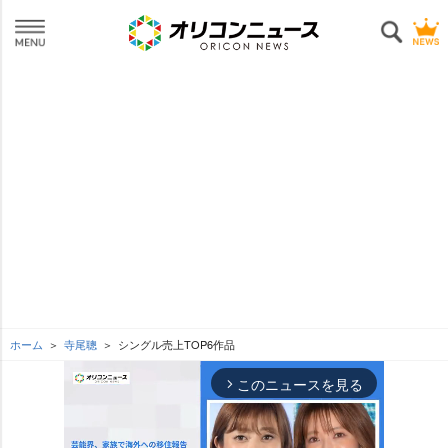
ホーム
寺尾聰
シングル売上TOP6作品
このニュースを見る
arrow_forward_ios