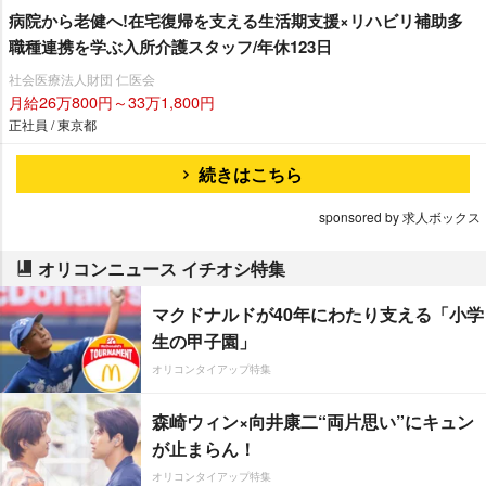
病院から老健へ!在宅復帰を支える生活期支援×リハビリ補助多
職種連携を学ぶ入所介護スタッフ/年休123日
社会医療法人財団 仁医会
月給26万800円～33万1,800円
正社員 / 東京都
続きはこちら
sponsored by 求人ボックス
オリコンニュース イチオシ特集
マクドナルドが40年にわたり支える「小学
生の甲子園」
オリコンタイアップ特集
森崎ウィン×向井康二“両片思い”にキュン
が止まらん！
オリコンタイアップ特集