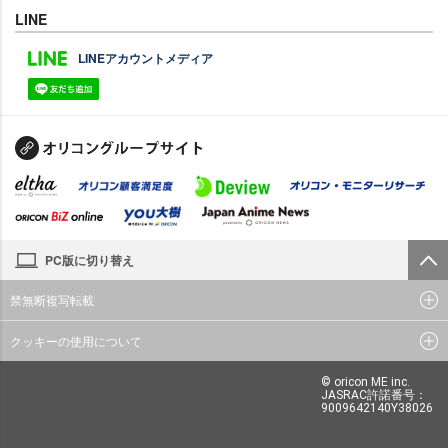
LINE
LINEアカウントメディア
PC版に切り替え
禁無断複写転載
クッキーの使用について
© oricon ME inc.
JASRAC許諾番号：
9009642140Y38026