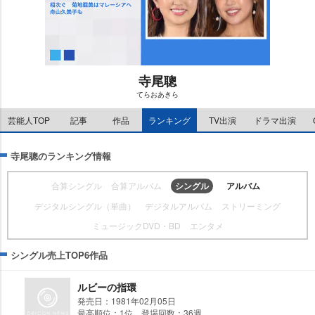
寺尾聰
てらおあきら
M
u
芸能人TOP
記事
作品
ランキング
TV出演
ドラマ出演
t
e
寺尾聰のランキング情報
合算シングル
合算アルバム
シングル
アルバム
デジタルシングル（単曲）
デジタルアルバム
ストリーミング
ミュージックDVD・BD
エンタメ
シングル売上TOP6作品
ルビーの指環
発売日：1981年02月05日
最高順位：1位 登場回数：36週