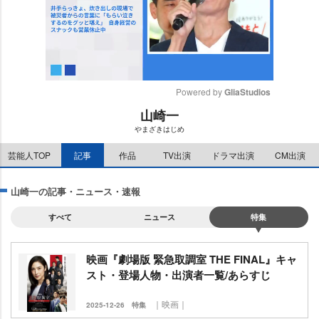
Powered by 
GliaStudios
山崎一
M
まざきはじめ
u
t
芸能人TOP
記事
作品
TV出演
ドラマ出演
CM出演
e
山崎一の記事・ニュース・速報
すべて
ニュース
特集
映画『劇場版 緊急取調室 THE FINAL』キャ
スト・登場人物・出演者一覧/あらすじ
｜映画｜
2025-12-26
特集