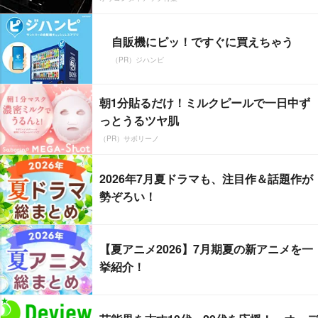
自販機にピッ！ですぐに買えちゃう
（PR）ジハンピ
朝1分貼るだけ！ミルクピールで一日中ず
っとうるツヤ肌
（PR）サボリーノ
2026年7月夏ドラマも、注目作＆話題作が
勢ぞろい！
【夏アニメ2026】7月期夏の新アニメを一
挙紹介！