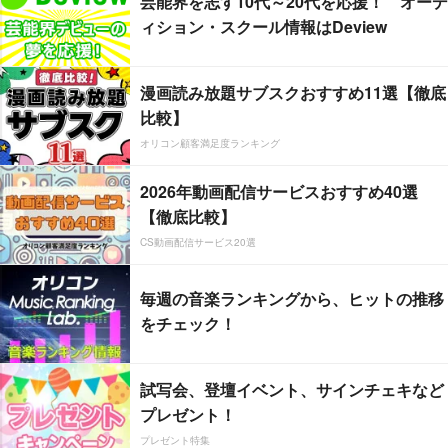
芸能界を志す10代～20代を応援！ オーデ
ィション・スクール情報はDeview
漫画読み放題サブスクおすすめ11選【徹底
比較】
オリコン顧客満足度ランキング
2026年動画配信サービスおすすめ40選
【徹底比較】
CS動画配信サービス20選
毎週の音楽ランキングから、ヒットの推移
をチェック！
試写会、登壇イベント、サインチェキなど
プレゼント！
プレゼント特集