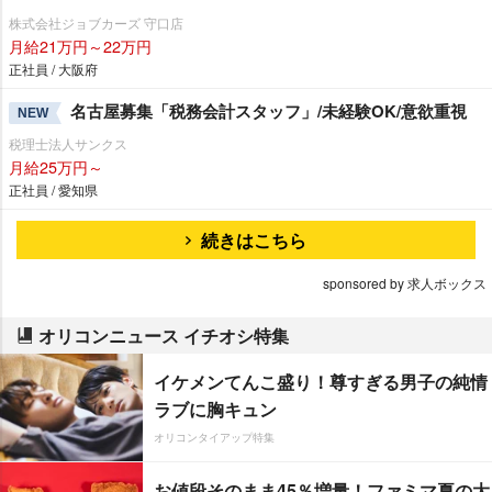
株式会社ジョブカーズ 守口店
月給21万円～22万円
正社員 / 大阪府
名古屋募集「税務会計スタッフ」/未経験OK/意欲重視
NEW
税理士法人サンクス
月給25万円～
正社員 / 愛知県
続きはこちら
sponsored by 求人ボックス
オリコンニュース イチオシ特集
イケメンてんこ盛り！尊すぎる男子の純情
ラブに胸キュン
オリコンタイアップ特集
お値段そのまま45％増量！ファミマ夏の大