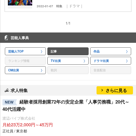
｜ドラマ｜
2022-01-07
特集
1/1
芸能人事典
芸能人TOP
記事
作品
ランキング情報
TV出演
ドラマ出演
CM出演
歌詞
音楽配信
求人特集
さらに見る
経験者採用創業72年の安定企業「人事労務職」20代～
NEW
40代活躍中
渡辺パイプ株式会社
月給23万2,000円～45万円
正社員 / 東京都