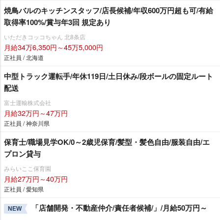
焼鳥バルのキッチンスタッフ/店長候補/年収600万円超も可/有給
取得率100%/賞与年3回 規定あり
いただきコッコちゃん 北8条店
月給34万6,350円～45万5,000円
正社員 / 北海道
中型トラック運転手/年休119日/土日休み/段ボールの固定ルート
配送
富士運輸株式会社
月給32万円～47万円
正社員 / 神奈川県
保育士/職場見学OK/0～2歳児保育/髪型・髪色自由/服装自由/エ
プロン貸与
みらいここ保育園
月給27万円～40万円
正社員 / 愛知県
「店舗開発・不動産仲介/責任者候補/」/月給50万円～
NEW