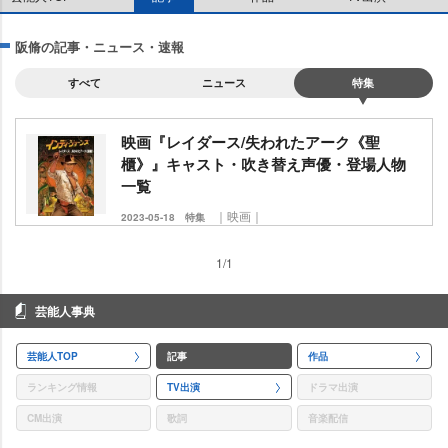
阪脩の記事・ニュース・速報
すべて
ニュース
特集
映画『レイダース/失われたアーク《聖
櫃》』キャスト・吹き替え声優・登場人物
一覧
｜映画｜
2023-05-18
特集
1/1
芸能人事典
芸能人TOP
記事
作品
ランキング情報
TV出演
ドラマ出演
CM出演
歌詞
音楽配信