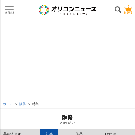
ホーム
阪脩
特集
阪脩
さかおさむ
芸能人TOP
記事
作品
TV出演