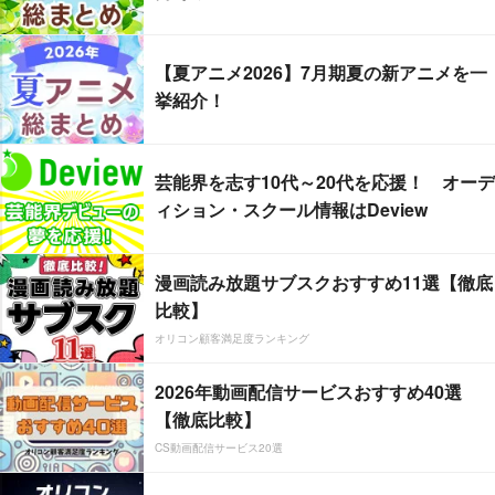
【夏アニメ2026】7月期夏の新アニメを一
挙紹介！
芸能界を志す10代～20代を応援！ オーデ
ィション・スクール情報はDeview
漫画読み放題サブスクおすすめ11選【徹底
比較】
オリコン顧客満足度ランキング
2026年動画配信サービスおすすめ40選
【徹底比較】
CS動画配信サービス20選