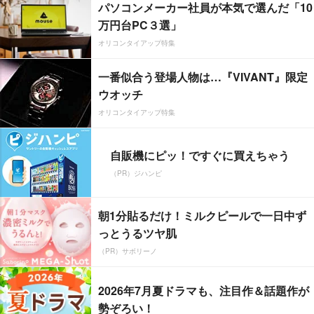
パソコンメーカー社員が本気で選んだ「10
万円台PC３選」
オリコンタイアップ特集
一番似合う登場人物は…『VIVANT』限定
ウオッチ
オリコンタイアップ特集
自販機にピッ！ですぐに買えちゃう
（PR）ジハンピ
朝1分貼るだけ！ミルクピールで一日中ず
っとうるツヤ肌
（PR）サボリーノ
2026年7月夏ドラマも、注目作＆話題作が
勢ぞろい！