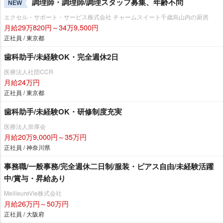
調理師・調理師/調理スタッフ募集、年齢不問
NEW
エクセル・サポート・サービス株式会社 チャームスイート千歳烏山内の厨房
月給29万820円～34万9,500円
正社員 / 東京都
歯科助手/未経験OK・完全週休2日
医療法人社団CCR
月給24万円
正社員 / 東京都
歯科助手/未経験OK・研修制度充実
医療法人崇厚会
月給20万9,000円～35万円
正社員 / 神奈川県
事務職/一般事務/完全週休二日制/服装・ピアス自由/未経験活躍
中/賞与・昇給あり
MeilleureVie株式会社
月給26万円～50万円
正社員 / 大阪府