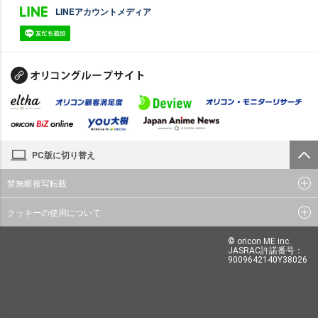
LINEアカウントメディア
PC版に切り替え
禁無断複写転載
クッキーの使用について
© oricon ME inc.
JASRAC許諾番号：
9009642140Y38026