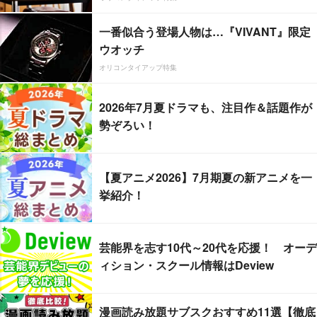
一番似合う登場人物は…『VIVANT』限定
ウオッチ
オリコンタイアップ特集
2026年7月夏ドラマも、注目作＆話題作が
勢ぞろい！
【夏アニメ2026】7月期夏の新アニメを一
挙紹介！
芸能界を志す10代～20代を応援！ オーデ
ィション・スクール情報はDeview
漫画読み放題サブスクおすすめ11選【徹底