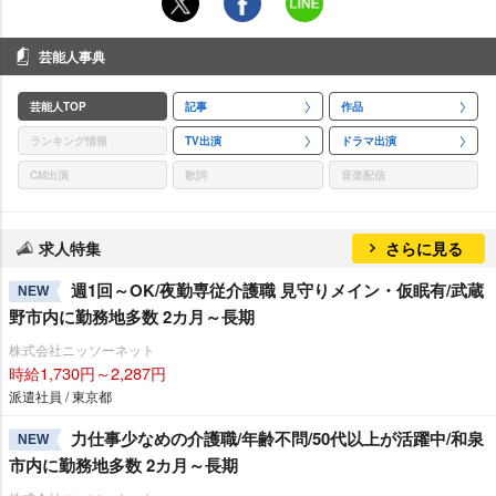
芸能人事典
芸能人TOP
記事
作品
ランキング情報
TV出演
ドラマ出演
CM出演
歌詞
音楽配信
求人特集
さらに見る
週1回～OK/夜勤専従介護職 見守りメイン・仮眠有/武蔵
NEW
野市内に勤務地多数 2カ月～長期
株式会社ニッソーネット
時給1,730円～2,287円
派遣社員 / 東京都
力仕事少なめの介護職/年齢不問/50代以上が活躍中/和泉
NEW
市内に勤務地多数 2カ月～長期