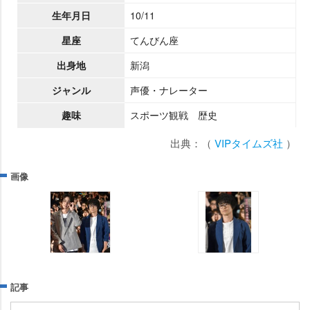
生年月日
10/11
星座
てんびん座
出身地
新潟
ジャンル
声優・ナレーター
趣味
スポーツ観戦 歴史
出典：（
VIPタイムズ社
）
画像
記事