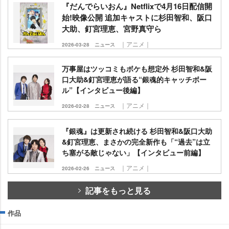
『だんでらいおん』Netflixで4月16日配信開
始!映像公開 追加キャストに杉田智和、阪口
大助、釘宮理恵、宮野真守ら
｜アニメ｜
2026-03-28
ニュース
万事屋はツッコミもボケも想定外 杉田智和&阪
口大助&釘宮理恵が語る“銀魂的キャッチボー
ル”【インタビュー後編】
｜アニメ｜
2026-02-28
ニュース
『銀魂』は更新され続ける 杉田智和&阪口大助
&釘宮理恵、まさかの完全新作も「“過去”は立
ち塞がる敵じゃない」【インタビュー前編】
｜アニメ｜
2026-02-26
ニュース
記事をもっと見る
作品