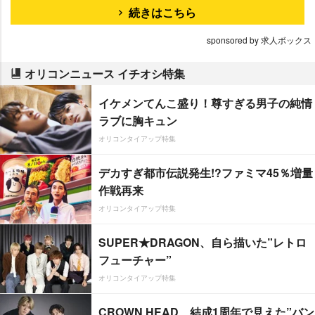
続きはこちら
sponsored by 求人ボックス
オリコンニュース イチオシ特集
イケメンてんこ盛り！尊すぎる男子の純情
ラブに胸キュン
オリコンタイアップ特集
デカすぎ都市伝説発生!?ファミマ45％増量
作戦再来
オリコンタイアップ特集
SUPER★DRAGON、自ら描いた”レトロ
フューチャー”
オリコンタイアップ特集
CROWN HEAD、結成1周年で見えた”バン