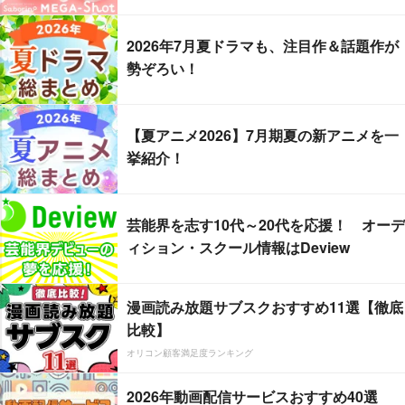
2026年7月夏ドラマも、注目作＆話題作が
勢ぞろい！
【夏アニメ2026】7月期夏の新アニメを一
挙紹介！
芸能界を志す10代～20代を応援！ オーデ
ィション・スクール情報はDeview
漫画読み放題サブスクおすすめ11選【徹底
比較】
オリコン顧客満足度ランキング
2026年動画配信サービスおすすめ40選