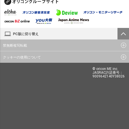
PC版に切り替え
禁無断複写転載
クッキーの使用について
© oricon ME inc.
JASRAC許諾番号：
9009642140Y38026