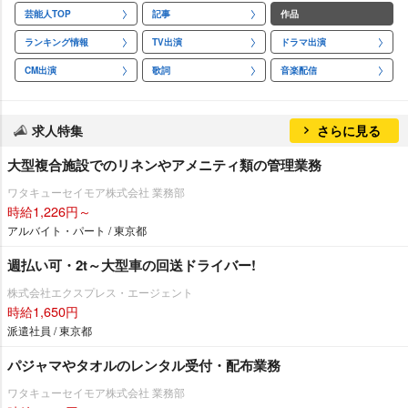
芸能人TOP
記事
作品
ランキング情報
TV出演
ドラマ出演
CM出演
歌詞
音楽配信
求人特集
さらに見る
大型複合施設でのリネンやアメニティ類の管理業務
ワタキューセイモア株式会社 業務部
時給1,226円～
アルバイト・パート / 東京都
週払い可・2t～大型車の回送ドライバー!
株式会社エクスプレス・エージェント
時給1,650円
派遣社員 / 東京都
パジャマやタオルのレンタル受付・配布業務
ワタキューセイモア株式会社 業務部