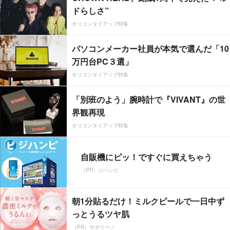
ドらしさ”
オリコンタイアップ特集
パソコンメーカー社員が本気で選んだ「10
万円台PC３選」
オリコンタイアップ特集
「別班のよう」腕時計で『VIVANT』の世
界観再現
オリコンタイアップ特集
自販機にピッ！ですぐに買えちゃう
（PR）ジハンピ
朝1分貼るだけ！ミルクピールで一日中ず
っとうるツヤ肌
（PR）サボリーノ