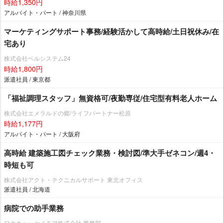
時給1,350円
アルバイト・パート / 神奈川県
マーケティングサポート事務/経験活かして高時給/土日祝休み/在
宅あり
株式会社ベルシステム24
時給1,800円
派遣社員 / 東京都
「福祉調理スタッフ」無資格可/夜勤専従/住宅型有料老人ホーム
株式会社エメラルドの郷/ライフパートナー松原
時給1,177円
アルバイト・パート / 大阪府
高時給 建築施工図チェック業務・検討図/準大手ゼネコン/週4・
時短も可
株式会社アクト・テクニカルサポート 東北オフィス
派遣社員 / 北海道
病院での助手業務
ワタキューセイモア株式会社 業務部