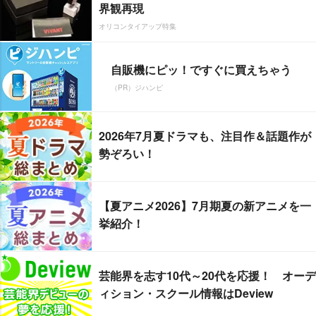
界観再現
オリコンタイアップ特集
自販機にピッ！ですぐに買えちゃう
（PR）ジハンピ
2026年7月夏ドラマも、注目作＆話題作が
勢ぞろい！
【夏アニメ2026】7月期夏の新アニメを一
挙紹介！
芸能界を志す10代～20代を応援！ オーデ
ィション・スクール情報はDeview