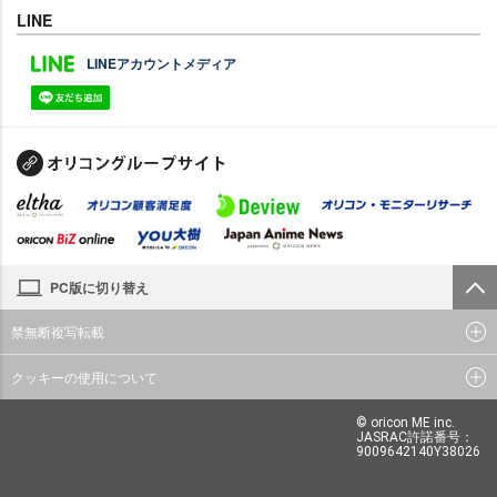
LINE
LINEアカウントメディア
PC版に切り替え
禁無断複写転載
クッキーの使用について
© oricon ME inc.
JASRAC許諾番号：
9009642140Y38026