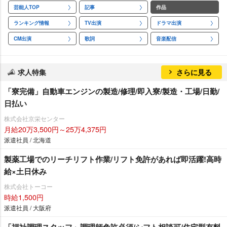
芸能人TOP
記事
作品
ランキング情報
TV出演
ドラマ出演
CM出演
歌詞
音楽配信
求人特集
さらに見る
「寮完備」自動車エンジンの製造/修理/即入寮/製造・工場/日勤/
日払い
株式会社京栄センター
月給20万3,500円～25万4,375円
派遣社員 / 北海道
製薬工場でのリーチリフト作業/リフト免許があれば即活躍!高時
給×土日休み
株式会社トーコー
時給1,500円
派遣社員 / 大阪府
「福祉調理スタッフ」調理師免許必須/シフト相談可/住宅型有料