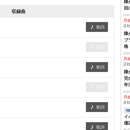
障
回
収録曲
ko
月
正社
歌詞
障
ブ
格
歌詞
ko
月
正社
歌詞
障
完
年
歌詞
ko
月
正社
歌詞
N
イ
億
歌詞
事