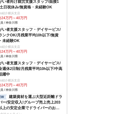
がい者向け就労支援スタッフ/面接1
/土日祝休み/無資格・未経験OK
trio紹介横浜支店
給24万円～40万円
員 / 神奈川県
がい者支援スタッフ・デイサービス/
ランクOK/月残業平均10h以下/無資
・未経験OK
trio紹介横浜支店
給24万円～40万円
員 / 神奈川県
がい者支援スタッフ・デイサービス/
全週休2日制/月残業平均10h以下/中高
活躍中
trio紹介横浜支店
給24万円～40万円
員 / 神奈川県
建築資材を運ぶ大型近距離ドラ
EW
バー/安定収入!グループ売上売上203
以上の安定企業でドライバーのお仕