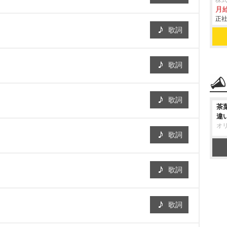
株
月
正社
歌詞
歌詞
歌詞
茶
違
オ
歌詞
歌詞
歌詞