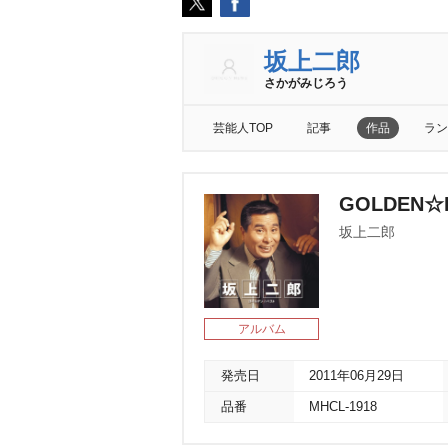
坂上二郎
さかがみじろう
芸能人TOP
記事
作品
ラン
GOLDEN☆
坂上二郎
アルバム
発売日
2011年06月29日
品番
MHCL-1918