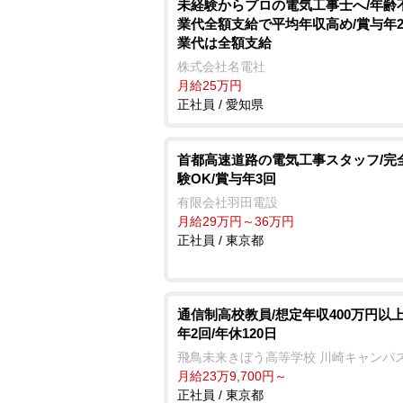
未経験からプロの電気工事士へ/年齢
業代全額支給で平均年収高め/賞与年2
業代は全額支給
株式会社名電社
月給25万円
正社員 / 愛知県
首都高速道路の電気工事スタッフ/完
験OK/賞与年3回
有限会社羽田電設
月給29万円～36万円
正社員 / 東京都
通信制高校教員/想定年収400万円以上
年2回/年休120日
飛鳥未来きぼう高等学校 川崎キャンパ
月給23万9,700円～
正社員 / 東京都