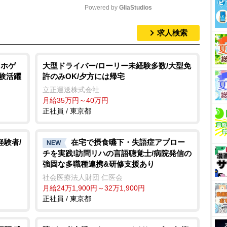
Powered by 
GliaStudios
求人検索
M
u
t
マホゲ
大型ドライバー/ローリー未経験多数/大型免
経験活躍
許のみOK/夕方には帰宅
e
立正運送株式会社
月給35万円～40万円
正社員 / 東京都
経験者/
在宅で摂食嚥下・失語症アプロー
NEW
チを実践!訪問リハの言語聴覚士/病院発信の
強固な多職種連携&研修支援あり
社会医療法人財団 仁医会
月給24万1,900円～32万1,900円
正社員 / 東京都