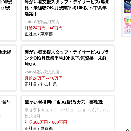
不問/残
障がい者支援スタッフ・デイサービス/無資
回/残
格・未経験OK/月残業平均10h以下/中高年
活躍中
kotrio紹介品川支店
月給24万円～40万円
正社員 / 東京都
全未経
障がい者支援スタッフ・デイサービス/ブラ
ンクOK/月残業平均10h以下/無資格・未経
験OK
kotrio紹介横浜支店
月給24万円～40万円
正社員 / 神奈川県
/賞与
障がい者採用/「東京/横浜/大宮」事務職
京セラドキュメントソリューションズジャパン
ス
株式会社
年収360万円～500万円
正社員 / 東京都