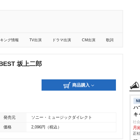
キング情報
TV出演
ドラマ出演
CM出演
歌詞
BEST 坂上二郎
商品購入
N
ハ
キ
発売元
ソニー・ミュージックダイレクト
社会
価格
2,096円（税込）
月給
正社