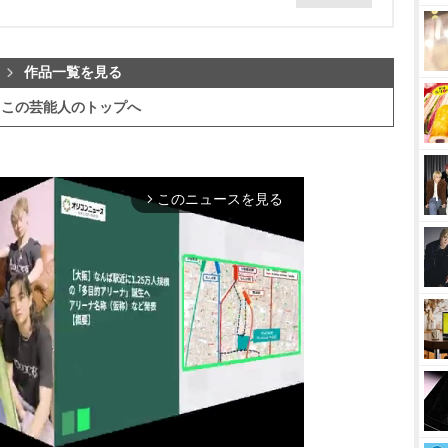
作品一覧を見る
この芸能人のトップへ
このニュースを見る
arrow_forward_ios