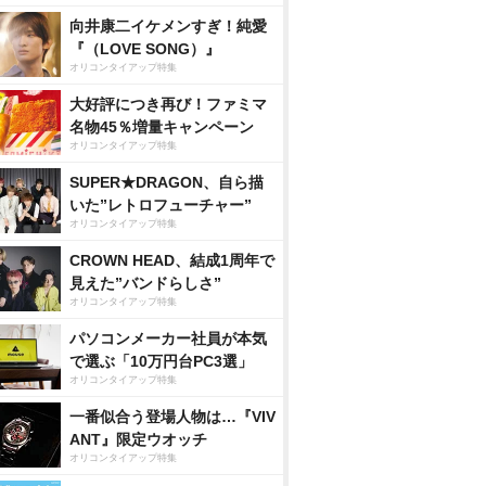
向井康二イケメンすぎ！純愛
『（LOVE SONG）』
オリコンタイアップ特集
大好評につき再び！ファミマ
名物45％増量キャンペーン
オリコンタイアップ特集
SUPER★DRAGON、自ら描
いた”レトロフューチャー”
オリコンタイアップ特集
CROWN HEAD、結成1周年で
見えた”バンドらしさ”
オリコンタイアップ特集
パソコンメーカー社員が本気
で選ぶ「10万円台PC3選」
オリコンタイアップ特集
一番似合う登場人物は…『VIV
ANT』限定ウオッチ
オリコンタイアップ特集