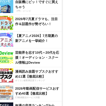
自販機にピッ！ですぐに買え
ちゃう
（PR）ジハンピ
2026年7月夏ドラマも、注目
作＆話題作が勢ぞろい！
【夏アニメ2026】7月期夏の
新アニメを一挙紹介！
芸能界を志す10代～20代を応
援！オーディション・スクー
ル情報はDeview
漫画読み放題サブスクおすす
め11選【徹底比較】
オリコン顧客満足度ランキング
2026年動画配信サービスおす
すめ40選【徹底比較】
CS動画配信サービス20選
毎週の音楽ランキングから、