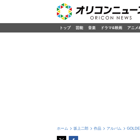
トップ
芸能
音楽
ドラマ&映画
アニメ
ホーム
坂上二郎
作品
アルバム
GOLD