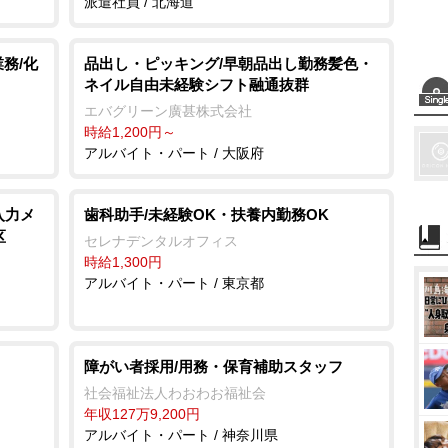
派遣社員 / 北海道
務/化
品出し・ピッキング/早朝品出し勤務髪色・
ネイル自由未経験シフト融通抜群
エバグリーン廣甚株式会社
時給1,200円～
アルバイト・パート / 大阪府
入力メ
歯科助手/未経験OK・扶養内勤務OK
区
セレナデンタルオフィス
時給1,300円
アルバイト・パート / 東京都
障がい者採用/用務・保育補助スタッフ
社会福祉法人わおわお福祉会
年収127万9,200円
アルバイト・パート / 神奈川県