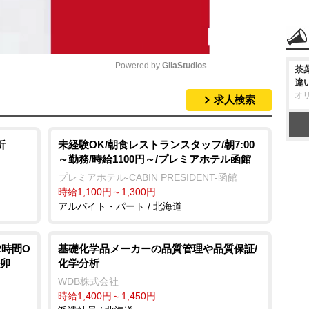
Powered by 
GliaStudios
茶
違
オ
求人検索
M
u
t
析
未経験OK/朝食レストランスタッフ/朝7:00
～勤務/時給1100円～/プレミアホテル函館
e
プレミアホテル-CABIN PRESIDENT-函館
時給1,100円～1,300円
アルバイト・パート / 北海道
2時間O
基礎化学品メーカーの品質管理や品質保証/
か卯
化学分析
WDB株式会社
時給1,400円～1,450円