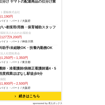
仕分け ヤマトの配達商品の仕分け業
マト運輸株式会社
1,190円
バイト・パート / 大阪府
がい者採用/用務・保育補助スタッフ
会福祉法人わおわお福祉会
127万9,200円
バイト・パート / 神奈川県
科助手/未経験OK・扶養内勤務OK
療法人社団拓美会
1,250円～1,350円
バイト・パート / 東京都
護師・准看護師/病棟正看護師週4・5
程度残業ほぼなし駅徒歩9分
島病院
1,800円～2,500円
バイト・パート / 大阪府
続きはこちら
sponsored by 求人ボックス