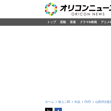
トップ
芸能
音楽
ドラマ&映画
アニメ
ホーム
坂上二郎
作品
DVD
山田洋次監督 