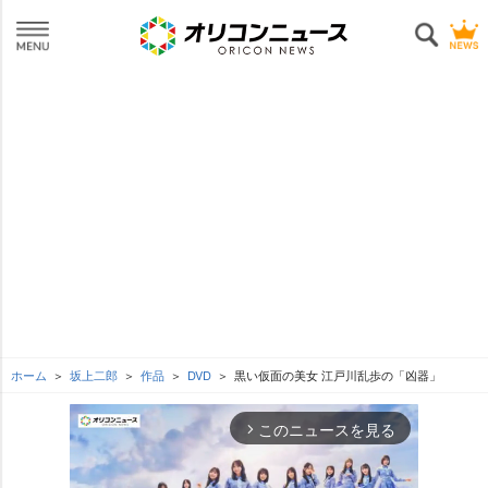
ホーム
坂上二郎
作品
DVD
黒い仮面の美女 江戸川乱歩の「凶器」
このニュースを見る
arrow_forward_ios