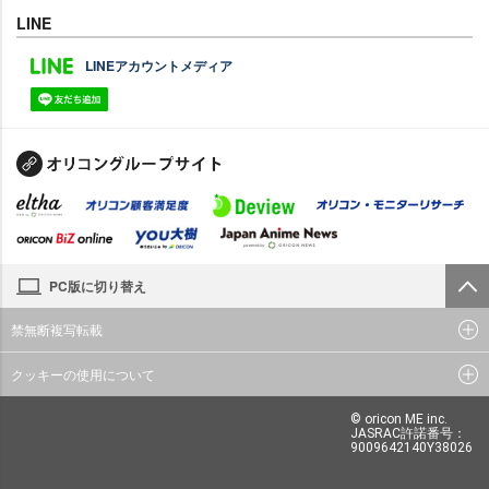
LINE
LINEアカウントメディア
PC版に切り替え
禁無断複写転載
クッキーの使用について
© oricon ME inc.
JASRAC許諾番号：
9009642140Y38026