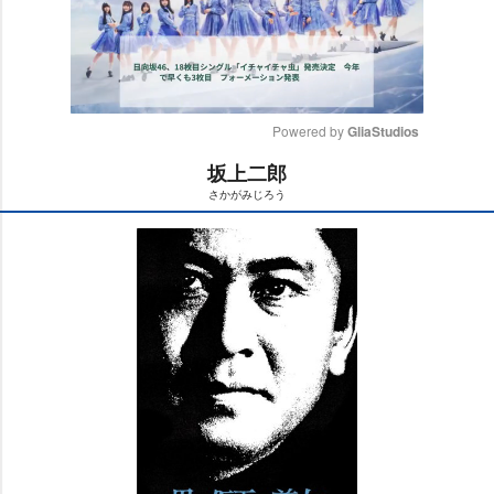
Powered by 
GliaStudios
坂上二郎
M
さかがみじろう
u
t
e