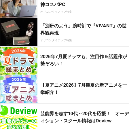
神コスパPC
オリコンタイアップ特集
「別班のよう」腕時計で『VIVANT』の世
界観再現
オリコンタイアップ特集
2026年7月夏ドラマも、注目作＆話題作が
勢ぞろい！
【夏アニメ2026】7月期夏の新アニメを一
挙紹介！
芸能界を志す10代～20代を応援！ オーデ
ィション・スクール情報はDeview