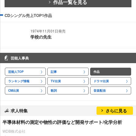
作品一覧を見る
CDシングル売上TOP1作品
1974年11月01日発売
学校の先生
芸能人事典
芸能人TOP
記事
作品
ランキング情報
TV出演
ドラマ出演
CM出演
歌詞
音楽配信
求人特集
さらに見る
半導体材料の測定や物性の評価など開発サポート/化学分析
WDB株式会社