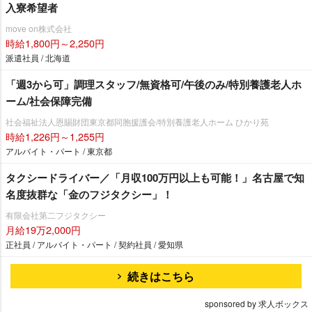
入寮希望者
move on株式会社
時給1,800円～2,250円
派遣社員 / 北海道
「週3から可」調理スタッフ/無資格可/午後のみ/特別養護老人ホ
ーム/社会保障完備
社会福祉法人恩賜財団東京都同胞援護会/特別養護老人ホーム ひかり苑
時給1,226円～1,255円
アルバイト・パート / 東京都
タクシードライバー／「月収100万円以上も可能！」名古屋で知
名度抜群な「金のフジタクシー」！
有限会社第二フジタクシー
月給19万2,000円
正社員 / アルバイト・パート / 契約社員 / 愛知県
続きはこちら
sponsored by 求人ボックス