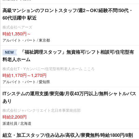
高級マンションのフロントスタッフ/週2～OK!経験不問!50代・
60代活躍中 駅近
株式会社ベアーズ
時給1,350円～
アルバイト・パート / 東京都
「福祉調理スタッフ」無資格可/シフト相談可/住宅型有
NEW
料老人ホーム
株式会社T・Yカンパニー/住宅型有料老人ホーム こころ
時給1,170円～1,270円
アルバイト・パート / 愛知県
ITシステムの運用支援/寮完備/月収43万円以上/無料シャトルバス
あり
株式会社ジャパンクリエイト北日本事業統括部
時給2,200円
派遣社員 / 北海道
組立・加工スタッフ/住み込み/高収入/寮費無料/時給1800円/8割