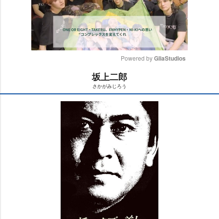
Powered by 
GliaStudios
坂上二郎
M
さかがみじろう
u
t
e