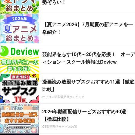
勢ぞろい！
【夏アニメ2026】7月期夏の新アニメを一
挙紹介！
芸能界を志す10代～20代を応援！ オーデ
ィション・スクール情報はDeview
漫画読み放題サブスクおすすめ11選【徹底
比較】
オリコン顧客満足度ランキング
2026年動画配信サービスおすすめ40選
【徹底比較】
CS動画配信サービス20選