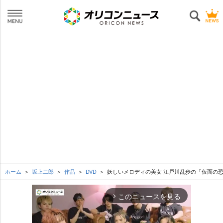
ホーム
坂上二郎
作品
DVD
妖しいメロディの美女 江戸川乱歩の「仮面の
このニュースを見る
arrow_forward_ios