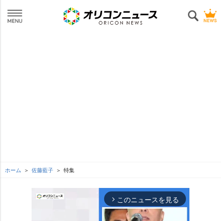
ホーム
佐藤藍子
特集
このニュースを見る
arrow_forward_ios