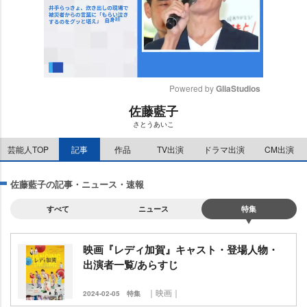
Powered by 
GliaStudios
佐藤藍子
M
さとうあいこ
u
t
芸能人TOP
記事
作品
TV出演
ドラマ出演
CM出演
e
佐藤藍子の記事・ニュース・速報
すべて
ニュース
特集
映画『レディ加賀』キャスト・登場人物・
出演者一覧/あらすじ
｜映画｜
2024-02-05
特集