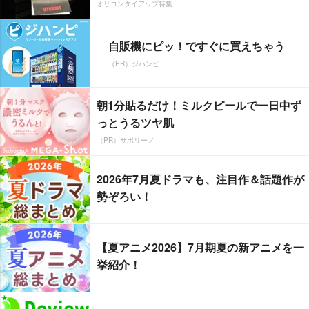
オリコンタイアップ特集
自販機にピッ！ですぐに買えちゃう
（PR）ジハンピ
朝1分貼るだけ！ミルクピールで一日中ず
っとうるツヤ肌
（PR）サボリーノ
2026年7月夏ドラマも、注目作＆話題作が
勢ぞろい！
【夏アニメ2026】7月期夏の新アニメを一
挙紹介！