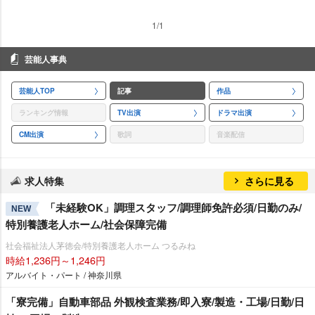
1/1
芸能人事典
芸能人TOP
記事
作品
ランキング情報
TV出演
ドラマ出演
CM出演
歌詞
音楽配信
求人特集
さらに見る
「未経験OK」調理スタッフ/調理師免許必須/日勤のみ/
NEW
特別養護老人ホーム/社会保障完備
社会福祉法人茅徳会/特別養護老人ホーム つるみね
時給1,236円～1,246円
アルバイト・パート / 神奈川県
「寮完備」自動車部品 外観検査業務/即入寮/製造・工場/日勤/日