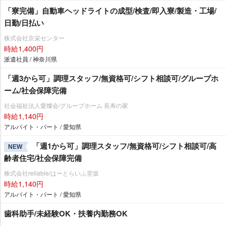
「寮完備」自動車ヘッドライトの成型/検査/即入寮/製造・工場/
日勤/日払い
株式会社京栄センター
時給1,400円
派遣社員 / 神奈川県
「週3から可」調理スタッフ/無資格可/シフト相談可/グループホ
ーム/社会保障完備
社会福祉法人愛燦会/グループホーム 長寿の家
時給1,140円
アルバイト・パート / 愛知県
「週1から可」調理スタッフ/無資格可/シフト相談可/高
NEW
齢者住宅/社会保障完備
株式会社reliable/はーとらいふ堂坂
時給1,140円
アルバイト・パート / 愛知県
歯科助手/未経験OK・扶養内勤務OK