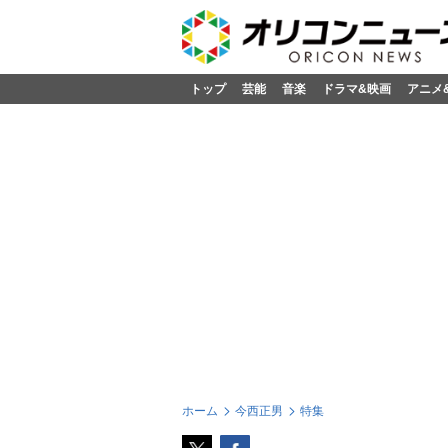
トップ
芸能
音楽
ドラマ&映画
アニメ
ホーム
今西正男
特集