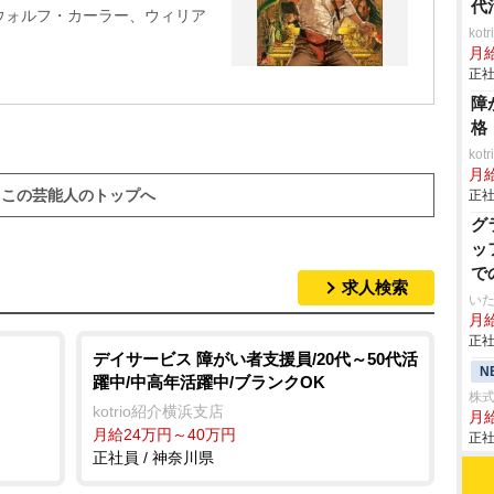
代
ウォルフ・カーラー、ウィリア
ko
月
正社
障
格
ko
月
この芸能人のトップへ
正社
グ
ッ
で
求人検索
いた
月給
正社
デイサービス 障がい者支援員/20代～50代活
N
躍中/中高年活躍中/ブランクOK
株
kotrio紹介横浜支店
月
月給24万円～40万円
正社
正社員 / 神奈川県