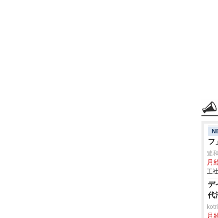
N
フ
豊
月給
正社
デ
代
ko
月