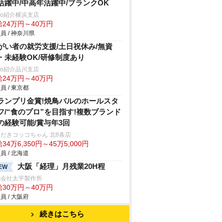
活躍中/中高年活躍中/ブランクOK
trio紹介横浜支店
給24万円～40万円
員 / 神奈川県
がい者の就労支援/土日祝休み/無資
・未経験OK/研修制度あり
trio紹介品川支店
給24万円～40万円
員 / 東京都
ランプリ金賞!焼鳥バルのホールスタ
フ/“食のプロ”を目指す!複数ブランド
の経験可能/賞与年3回
だきコッコちゃん 北8条店
34万6,350円～45万5,000円
員 / 北海道
大阪「経理」月残業20H程
EW
式会社太平製作所
給30万円～40万円
員 / 大阪府
続きはこちら