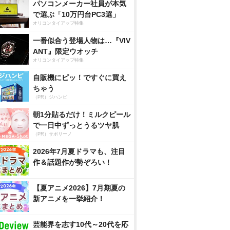
パソコンメーカー社員が本気
で選ぶ「10万円台PC3選」
オリコンタイアップ特集
一番似合う登場人物は…『VIV
ANT』限定ウオッチ
オリコンタイアップ特集
自販機にピッ！ですぐに買え
ちゃう
（PR）ジハンピ
朝1分貼るだけ！ミルクピール
で一日中ずっとうるツヤ肌
（PR）サボリーノ
2026年7月夏ドラマも、注目
作＆話題作が勢ぞろい！
【夏アニメ2026】7月期夏の
新アニメを一挙紹介！
芸能界を志す10代～20代を応