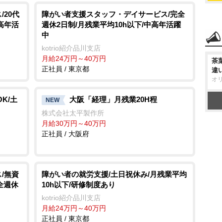
20代
障がい者支援スタッフ・デイサービス/完全
中高年活
週休2日制/月残業平均10h以下/中高年活躍
中
kotrio紹介品川支店
月給24万円～40万円
茶
正社員 / 東京都
違
オ
K/土
大阪「経理」月残業20H程
NEW
株式会社太平製作所
月給30万円～40万円
正社員 / 大阪府
/無資
障がい者の就労支援/土日祝休み/月残業平均
全週休
10h以下/研修制度あり
kotrio紹介品川支店
月給24万円～40万円
正社員 / 東京都