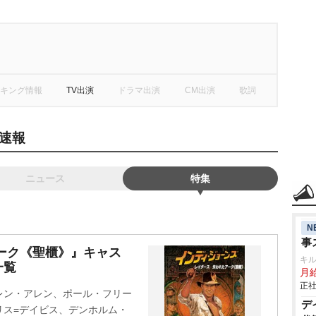
キング情報
TV出演
ドラマ出演
CM出演
歌詞
速報
ニュース
特集
N
事
ーク《聖櫃》』キャス
キ
一覧
月給
正社
レン・アレン、ポール・フリー
デ
リス=デイビス、デンホルム・