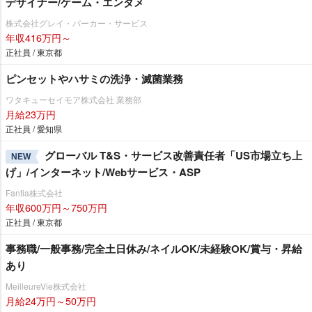
デザイナー/ゲーム・エンタメ
株式会社グレイ・パーカー・サービス
年収416万円～
正社員 / 東京都
ピンセットやハサミの洗浄・滅菌業務
ワタキューセイモア株式会社 業務部
月給23万円
正社員 / 愛知県
グローバル T&S・サービス改善責任者「US市場立ち上
NEW
げ」/インターネット/Webサービス・ASP
Fantia株式会社
年収600万円～750万円
正社員 / 東京都
事務職/一般事務/完全土日休み/ネイルOK/未経験OK/賞与・昇給
あり
MeilleureVie株式会社
月給24万円～50万円