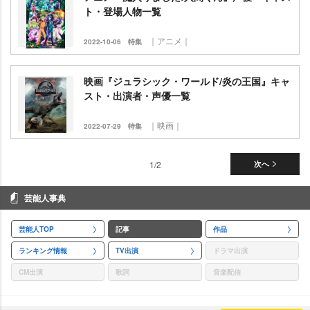
ト・登場人物一覧
｜アニメ｜
2022-10-06
特集
映画『ジュラシック・ワールド/炎の王国』キャ
スト・出演者・声優一覧
｜映画｜
2022-07-29
特集
1/2
次へ
芸能人事典
芸能人TOP
記事
作品
ランキング情報
TV出演
ドラマ出演
CM出演
歌詞
音楽配信