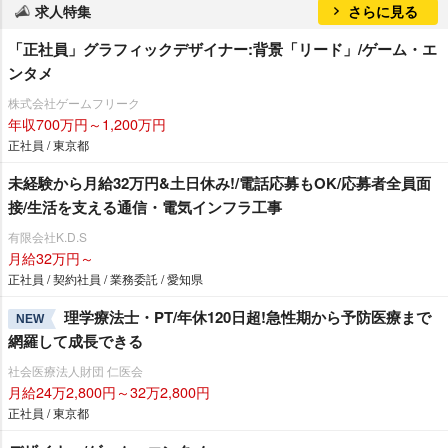
求人特集
さらに見る
「正社員」グラフィックデザイナー:背景「リード」/ゲーム・エ
ンタメ
株式会社ゲームフリーク
年収700万円～1,200万円
正社員 / 東京都
未経験から月給32万円&土日休み!/電話応募もOK/応募者全員面
接/生活を支える通信・電気インフラ工事
有限会社K.D.S
月給32万円～
正社員 / 契約社員 / 業務委託 / 愛知県
理学療法士・PT/年休120日超!急性期から予防医療まで
NEW
網羅して成長できる
社会医療法人財団 仁医会
月給24万2,800円～32万2,800円
正社員 / 東京都