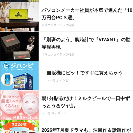
パソコンメーカー社員が本気で選んだ「10
万円台PC３選」
オリコンタイアップ特集
「別班のよう」腕時計で『VIVANT』の世
界観再現
オリコンタイアップ特集
自販機にピッ！ですぐに買えちゃう
（PR）ジハンピ
朝1分貼るだけ！ミルクピールで一日中ず
っとうるツヤ肌
（PR）サボリーノ
2026年7月夏ドラマも、注目作＆話題作が