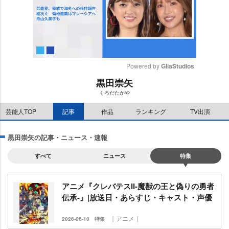
Powered by 
GliaStudios
黒田崇矢
M
くろだたか
u
t
芸能人TOP
記事
作品
ランキング
TV出演
e
黒田崇矢の記事・ニュース・速報
すべて
ニュース
特集
アニメ『クレバテスII-魔獣の王と偽りの勇者
伝承-』|放送日・あらすじ・キャスト・声優
｜アニメ｜
2026-06-10
特集