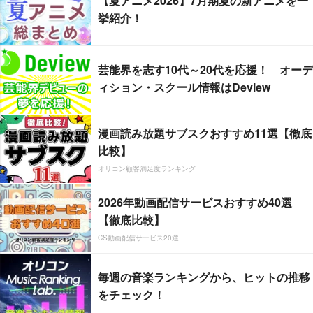
【夏アニメ2026】7月期夏の新アニメを一
挙紹介！
芸能界を志す10代～20代を応援！ オーデ
ィション・スクール情報はDeview
漫画読み放題サブスクおすすめ11選【徹底
比較】
オリコン顧客満足度ランキング
2026年動画配信サービスおすすめ40選
【徹底比較】
CS動画配信サービス20選
毎週の音楽ランキングから、ヒットの推移
をチェック！