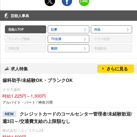
芸能人事典
芸能人TOP
記事
作品
ランキング情報
TV出演
ドラマ出演
CM出演
歌詞
音楽配信
求人特集
さらに見る
歯科助手/未経験OK・ブランクOK
ナガタ歯科
時給1,225円～1,300円
アルバイト・パート / 神奈川県
クレジットカードのコールセンター管理者/未経験歓迎/
NEW
週3日～/交通費支給の上限額なし
株式会社ベルシステム24
時給1,600円