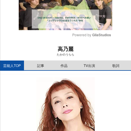
Powered by 
GliaStudios
M
高乃麗
u
たかのうらら
t
e
芸能人TOP
記事
作品
TV出演
歌詞