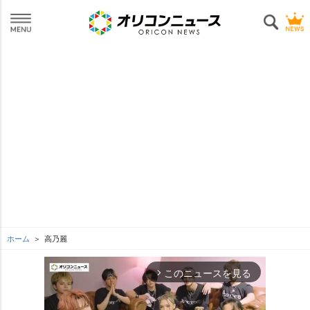
ホーム
高乃麗
このニュースを見る
arrow_forward_ios