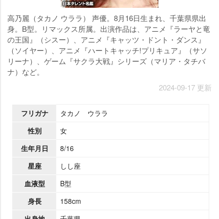
高乃麗（タカノ ウララ） 声優。8月16日生まれ、千葉県県出
身。B型。リマックス所属。出演作品は、アニメ『ラーヤと竜
の王国』（シスー）、アニメ『キャッツ・ドント・ダンス』
（ソイヤー）、アニメ『ハートキャッチ!プリキュア』（サソ
リーナ）、ゲーム『サクラ大戦』シリーズ（マリア・タチバ
ナ）など。
2024-09-17 更新
フリガナ
タカノ ウララ
性別
女
生年月日
8/16
星座
しし座
血液型
B型
身長
158cm
出身地
千葉県