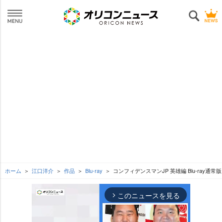
ホーム
江口洋介
作品
Blu-ray
コンフィデンスマンJP 英雄編 Blu-ray通常版
このニュースを見る
arrow_forward_ios