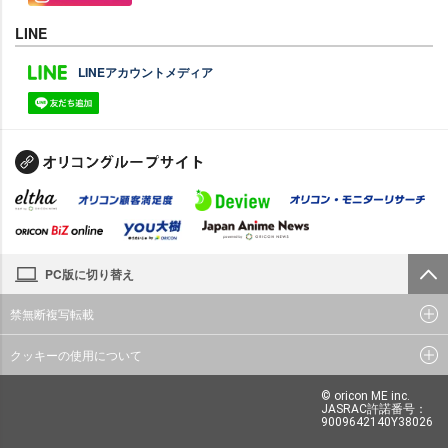
LINE
LINEアカウントメディア
PC版に切り替え
禁無断複写転載
クッキーの使用について
© oricon ME inc.
JASRAC許諾番号：
9009642140Y38026