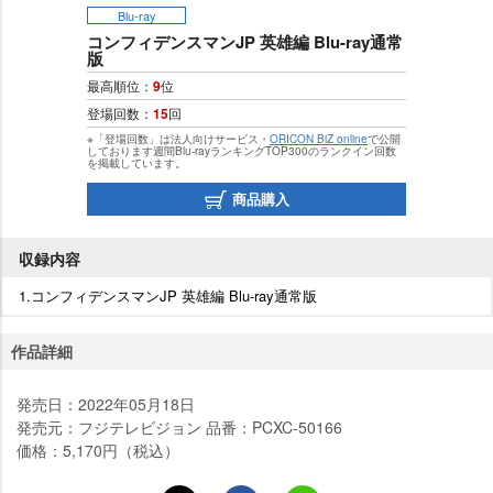
Blu-ray
コンフィデンスマンJP 英雄編 Blu-ray通常
版
最高順位：
9
位
登場回数：
15
回
※「登場回数」は法人向けサービス・
ORICON BiZ online
で公開
しております週間Blu-rayランキングTOP300のランクイン回数
を掲載しています。
商品購入
収録内容
1.コンフィデンスマンJP 英雄編 Blu-ray通常版
作品詳細
発売日：2022年05月18日
発売元：フジテレビジョン 品番：PCXC-50166
価格：5,170円（税込）