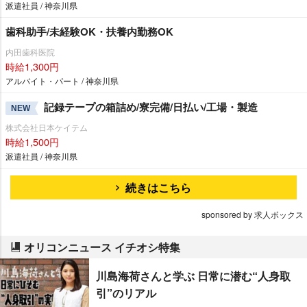
派遣社員 / 神奈川県
歯科助手/未経験OK・扶養内勤務OK
内田歯科医院
時給1,300円
アルバイト・パート / 神奈川県
記録テープの箱詰め/寮完備/日払い/工場・製造
NEW
株式会社日本ケイテム
時給1,500円
派遣社員 / 神奈川県
続きはこちら
sponsored by 求人ボックス
オリコンニュース イチオシ特集
川島海荷さんと学ぶ 日常に潜む“人身取
引”のリアル