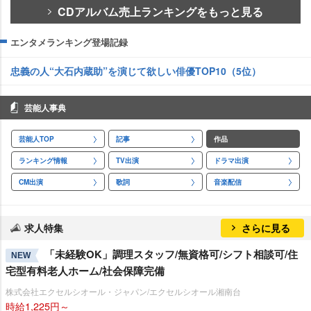
CDアルバム売上ランキングをもっと見る
エンタメランキング登場記録
忠義の人“大石内蔵助”を演じて欲しい俳優TOP10（5位）
芸能人事典
芸能人TOP
記事
作品
ランキング情報
TV出演
ドラマ出演
CM出演
歌詞
音楽配信
求人特集
さらに見る
「未経験OK」調理スタッフ/無資格可/シフト相談可/住
NEW
宅型有料老人ホーム/社会保障完備
株式会社エクセルシオール・ジャパン/エクセルシオール湘南台
時給1,225円～