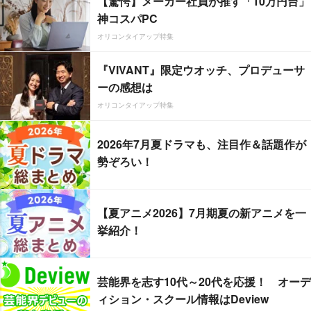
【驚愕】メーカー社員が推す「10万円台」
神コスパPC
オリコンタイアップ特集
『VIVANT』限定ウオッチ、プロデューサ
ーの感想は
オリコンタイアップ特集
2026年7月夏ドラマも、注目作＆話題作が
勢ぞろい！
【夏アニメ2026】7月期夏の新アニメを一
挙紹介！
芸能界を志す10代～20代を応援！ オーデ
ィション・スクール情報はDeview