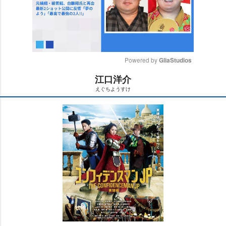
Powered by 
GliaStudios
江口洋介
M
えぐちようすけ
u
t
e