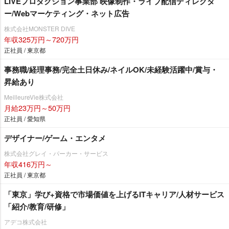
LIVEプロダクション事業部 映像制作・ライブ配信ディレクタ
ー/Webマーケティング・ネット広告
株式会社MONSTER DIVE
年収325万円～720万円
正社員 / 東京都
事務職/経理事務/完全土日休み/ネイルOK/未経験活躍中/賞与・
昇給あり
MeilleureVie株式会社
月給23万円～50万円
正社員 / 愛知県
デザイナー/ゲーム・エンタメ
株式会社グレイ・パーカー・サービス
年収416万円～
正社員 / 東京都
「東京」学び+資格で市場価値を上げるITキャリア/人材サービス
「紹介/教育/研修」
アデコ株式会社