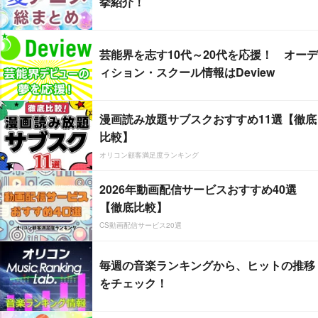
挙紹介！
芸能界を志す10代～20代を応援！ オーデ
ィション・スクール情報はDeview
漫画読み放題サブスクおすすめ11選【徹底
比較】
オリコン顧客満足度ランキング
2026年動画配信サービスおすすめ40選
【徹底比較】
CS動画配信サービス20選
毎週の音楽ランキングから、ヒットの推移
をチェック！