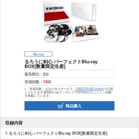
Blu-ray
るろうに剣心 パーフェクトBlu-ray
BOX[数量限定生産]
最高順位：
2
位
登場回数：
13
回
※「登場回数」は法人向けサービス・
ORICON BiZ online
で公開
しております週間Blu-rayランキングTOP300のランクイン回数
を掲載しています。
商品購入
収録内容
1.るろうに剣心 パーフェクトBlu-ray BOX[数量限定生産]