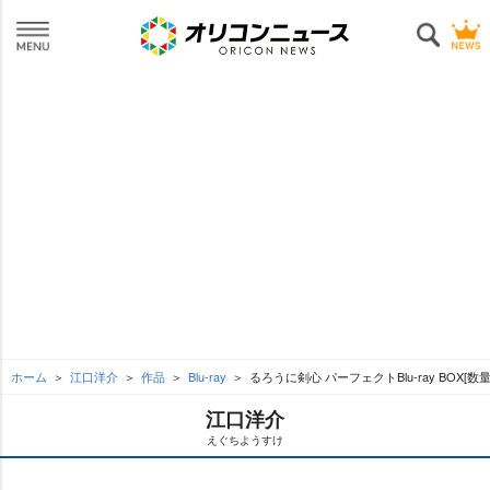
ホーム
江口洋介
作品
Blu-ray
るろうに剣心 パーフェクトBlu-ray BOX[数
江口洋介
えぐちようすけ