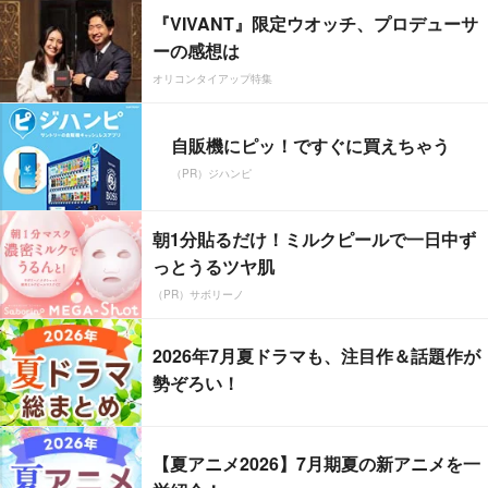
『VIVANT』限定ウオッチ、プロデューサ
ーの感想は
オリコンタイアップ特集
自販機にピッ！ですぐに買えちゃう
（PR）ジハンピ
朝1分貼るだけ！ミルクピールで一日中ず
っとうるツヤ肌
（PR）サボリーノ
2026年7月夏ドラマも、注目作＆話題作が
勢ぞろい！
【夏アニメ2026】7月期夏の新アニメを一