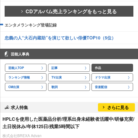
CDアルバム売上ランキングをもっと見る
エンタメランキング登場記録
忠義の人“大石内蔵助”を演じて欲しい俳優TOP10（5位）
芸能人事典
芸能人TOP
記事
作品
ランキング情報
TV出演
ドラマ出演
CM出演
歌詞
音楽配信
求人特集
さらに見る
HPLCを使用した医薬品分析/理系出身未経験者活躍中/研修充実/
土日祝休み/年休125日/残業5時間以下
株式会社BREXA Advan