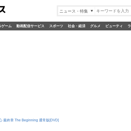
ニュース・特集
&ゲーム
動画配信サービス
スポーツ
社会・経済
グルメ
ビューティ
ラ
最終章 The Beginning 通常版[DVD]