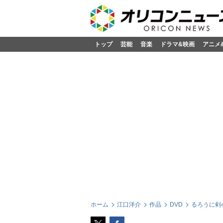
トップ
芸能
音楽
ドラマ&映画
アニメ
ホーム
江口洋介
作品
DVD
るろうに剣心 