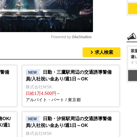
Powered by 
GliaStudios
茶
求人検索
M
違
u
オ
t
警備
日勤・三鷹駅周辺の交通誘導警備
NEW
員/入社祝い金あり/週1日～OK
e
株式会社MSK
日給1万4,500円～
アルバイト・パート / 東京都
OK/
日勤・汐留駅周辺の交通誘導警備
NEW
/週1
員/入社祝い金あり/週1日～OK
株式会社MSK