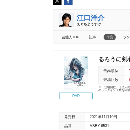
江口洋介
えぐちようすけ
芸能人TOP
記事
作品
ラン
るろうに剣心 
最高順位
登場回数
※「登場回数」は法人
のランクイン回数を掲
DVD
発売日
2021年11月10日
品番
ASBY-6531