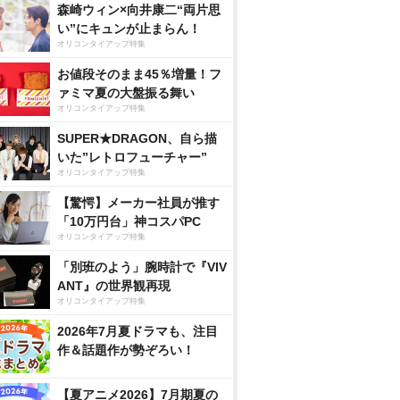
森崎ウィン×向井康二“両片思
い”にキュンが止まらん！
オリコンタイアップ特集
お値段そのまま45％増量！フ
ァミマ夏の大盤振る舞い
オリコンタイアップ特集
SUPER★DRAGON、自ら描
いた”レトロフューチャー”
オリコンタイアップ特集
【驚愕】メーカー社員が推す
「10万円台」神コスパPC
オリコンタイアップ特集
「別班のよう」腕時計で『VIV
ANT』の世界観再現
オリコンタイアップ特集
2026年7月夏ドラマも、注目
作＆話題作が勢ぞろい！
【夏アニメ2026】7月期夏の