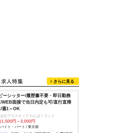
さらに見る
ビーシッター/履歴書不要・即日勤務
K/WEB面接で当日内定も可/直行直帰
K/週1～OK
会社アズスタッフ わんぱくランド
1,500円～3,000円
バイト・パート / 東京都