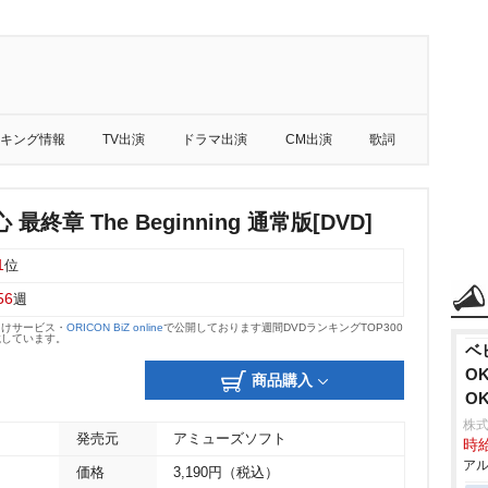
キング情報
TV出演
ドラマ出演
CM出演
歌詞
最終章 The Beginning 通常版[DVD]
1
位
56
週
向けサービス・
ORICON BiZ online
で公開しております週間DVDランキングTOP300
載しています。
ベ
O
商品購入
O
株式
発売元
アミューズソフト
時給
アル
価格
3,190円（税込）