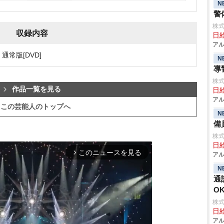
N
警
株式
収録内容
日給
アル
g 通常版[DVD]
N
導
株式
作品一覧を見る
日給
アル
この芸能人のトップへ
N
備
株式
日給
このニュースを見る
arrow_forward_ios
アル
N
通
O
株式
日給
アル