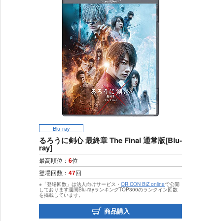
Blu-ray
るろうに剣心 最終章 The Final 通常版[Blu-
ray]
最高順位：
6
位
登場回数：
47
回
※「登場回数」は法人向けサービス・
ORICON BiZ online
で公開
しております週間Blu-rayランキングTOP300のランクイン回数
を掲載しています。
商品購入