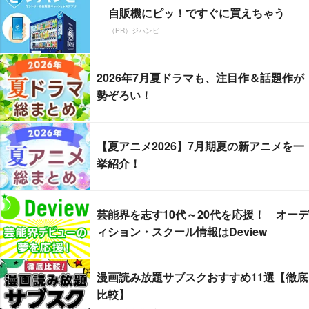
自販機にピッ！ですぐに買えちゃう
（PR）ジハンピ
2026年7月夏ドラマも、注目作＆話題作が
勢ぞろい！
【夏アニメ2026】7月期夏の新アニメを一
挙紹介！
芸能界を志す10代～20代を応援！ オーデ
ィション・スクール情報はDeview
漫画読み放題サブスクおすすめ11選【徹底
比較】