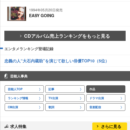
1994年05月20日発売
EASY GOING
CDアルバム売上ランキングをもっと見る
エンタメランキング登場記録
忠義の人“大石内蔵助”を演じて欲しい俳優TOP10（5位）
芸能人事典
芸能人TOP
記事
作品
ランキング情報
TV出演
ドラマ出演
CM出演
歌詞
音楽配信
求人特集
さらに見る