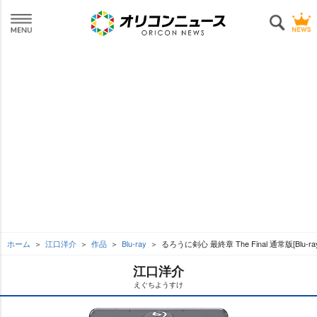
ホーム
江口洋介
作品
Blu-ray
るろうに剣心 最終章 The Final 通常版[Blu-ra
江口洋介
えぐちようすけ