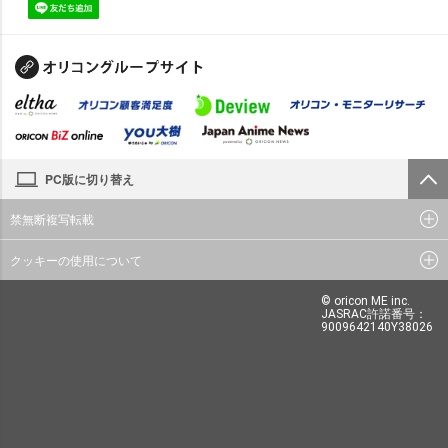
PC版に切り替え
禁無断複写転載
クッキーの使用について
© oricon ME inc.
JASRAC許諾番号：
9009642140Y38026