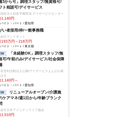
週3から可」調理スタッフ/無資格可/
フト相談可/デイサービス
会福祉法人知多学園葭池 デイサービスセンター
1,140円
バイト・パート / 愛知県
がい者採用/枠/一般事務職
式会社ランドネット
193万円～218万円
バイト・パート / 東京都
「未経験OK」調理スタッフ/無
EW
格可/午前のみ/デイサービス/社会保障
備
定非営利活動法人心陽/デイサービスえんがわ家
おはる
1,140円～
バイト・パート / 愛知県
リニューアルオープン/介護施
EW
のケアマネ/週1日から/年齢ブランク
問
式会社日本アメニティライフ協会
1,510円