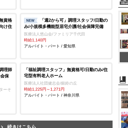
/無資格
「週2から可」調理スタッフ/日勤の
NEW
者向け住
み/小規模多機能型居宅介護/社会保障完備
医療法人悠山会/ファミリア千代田
時給1,140円
アルバイト・パート / 愛知県
/調理師
「福祉調理スタッフ」無資格可/日勤のみ/住
宅型有料老人ホーム
社会保
医療法人社団健志会/銀鈴の丘
時給1,225円～1,271円
ンターそ
アルバイト・パート / 神奈川県
続きはこちら