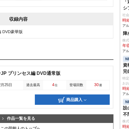
「
シ
社
収録内容
時給
アル
 DVD豪華版
障
株
年収
アル
N
資
完
P プリンセス編 DVD通常版
特
お
4
30
2月25日
過去最高
登場回数
位
週
時給
アル
商品購入
N
設
不
作品一覧を見る
株
時給
この芸能人のトップへ