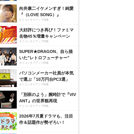
向井康二イケメンすぎ！純愛
『（LOVE SONG）』
オリコンタイアップ特集
大好評につき再び！ファミマ
名物45％増量キャンペーン
オリコンタイアップ特集
SUPER★DRAGON、自ら描
いた”レトロフューチャー”
オリコンタイアップ特集
パソコンメーカー社員が本気
で選ぶ「10万円台PC3選」
オリコンタイアップ特集
「別班のよう」腕時計で『VIV
ANT』の世界観再現
オリコンタイアップ特集
2026年7月夏ドラマも、注目
作＆話題作が勢ぞろい！