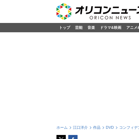
トップ
芸能
音楽
ドラマ&映画
アニメ
ホーム
江口洋介
作品
DVD
コンフィデン