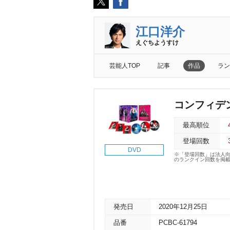
江口洋介
えぐちようすけ
芸能人TOP
記事
作品
ラン
コンフィデン
最高順位
登場回数
DVD
※「登場回数」は法人
のランクイン回数を掲
発売日
2020年12月25日
品番
PCBC-61794