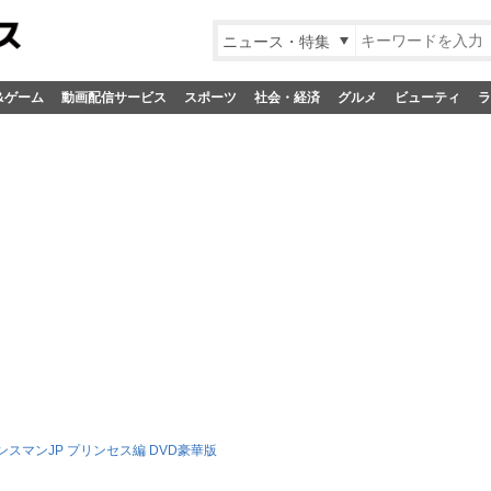
ニュース・特集
&ゲーム
動画配信サービス
スポーツ
社会・経済
グルメ
ビューティ
ラ
スマンJP プリンセス編 DVD豪華版