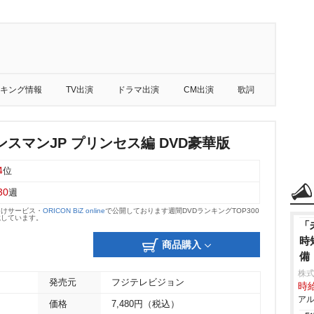
キング情報
TV出演
ドラマ出演
CM出演
歌詞
スマンJP プリンセス編 DVD豪華版
4
位
30
週
向けサービス・
ORICON BiZ online
で公開しております週間DVDランキングTOP300
載しています。
「
時
商品購入
備
株式
発売元
フジテレビジョン
時給
アル
価格
7,480円（税込）