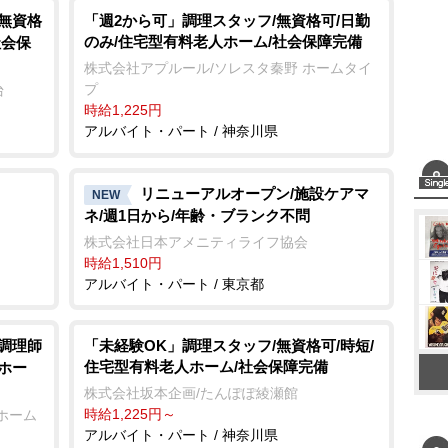
t
/無資格
「週2から可」調理スタッフ/無資格可/日勤
のみ/住宅型有料老人ホーム/社会保障完備
社会保
e
株式会社アプルール/ソレスタ秦野 ホームタイ
プ
台
時給1,225円
アルバイト・パート / 神奈川県
リニューアルオープン/施設ケアマ
NEW
ネ/週1日から/年齢・ブランク不問
株式会社日本アメニティライフ協会
時給1,510円
アルバイト・パート / 東京都
/調理師
「未経験OK」調理スタッフ/無資格可/時短/
住宅型有料老人ホーム/社会保障完備
ホー
株式会社坂本企画/たんぽぽ綾瀬館
時給1,225円～
ホーム
アルバイト・パート / 神奈川県