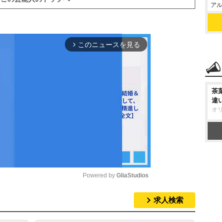
アル
このニュースを見る
arrow_forward_ios
茶
違
オ
Powered by 
GliaStudios
求人検索
M
u