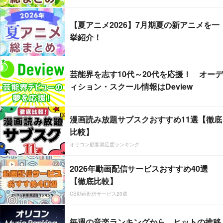
【夏アニメ2026】7月期夏の新アニメを一
挙紹介！
芸能界を志す10代～20代を応援！ オーデ
ィション・スクール情報はDeview
漫画読み放題サブスクおすすめ11選【徹底
比較】
オリコン顧客満足度ランキング
2026年動画配信サービスおすすめ40選
【徹底比較】
CS動画配信サービス20選
毎週の音楽ランキングから、ヒットの推移