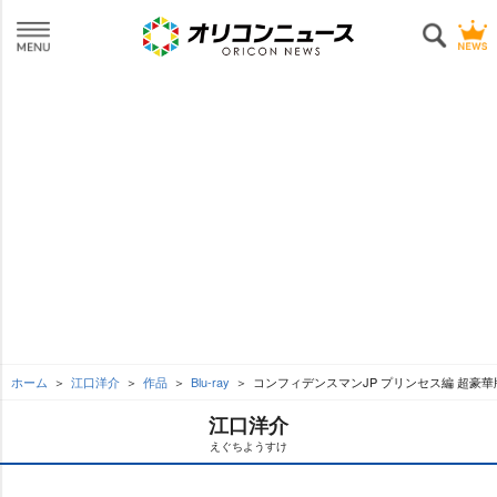
ホーム
江口洋介
作品
Blu-ray
コンフィデンスマンJP プリンセス編 超豪華
江口洋介
えぐちようすけ