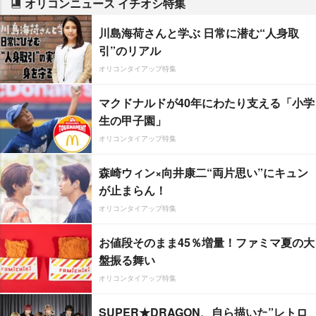
オリコンニュース イチオシ特集
川島海荷さんと学ぶ 日常に潜む“人身取
引”のリアル
オリコンタイアップ特集
マクドナルドが40年にわたり支える「小学
生の甲子園」
オリコンタイアップ特集
森崎ウィン×向井康二“両片思い”にキュン
が止まらん！
オリコンタイアップ特集
お値段そのまま45％増量！ファミマ夏の大
盤振る舞い
オリコンタイアップ特集
SUPER★DRAGON、自ら描いた”レトロ