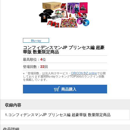
Blu-ray
コンフィデンスマンJP プリンセス編 超豪
華版 数量限定商品
最高順位：
4
位
登場回数：
22
回
※「登場回数」は法人向けサービス・
ORICON BiZ online
で公開
しております週間Blu-rayランキングTOP300のランクイン回数
を掲載しています。
商品購入
収録内容
1.コンフィデンスマンJP プリンセス編 超豪華版 数量限定商品
作品詳細