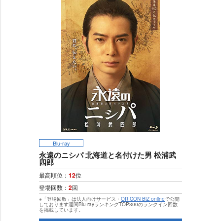
Blu-ray
永遠のニシパ 北海道と名付けた男 松浦武
四郎
最高順位：
12
位
登場回数：
2
回
※「登場回数」は法人向けサービス・
ORICON BiZ online
で公開
しております週間Blu-rayランキングTOP300のランクイン回数
を掲載しています。