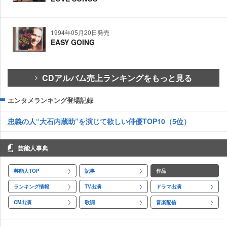
1994年05月20日発売
EASY GOING
CDアルバム売上ランキングをもっと見る
エンタメランキング登場記録
忠義の人“大石内蔵助”を演じて欲しい俳優TOP10（5位）
芸能人事典
芸能人TOP
記事
作品
ランキング情報
TV出演
ドラマ出演
CM出演
歌詞
音楽配信