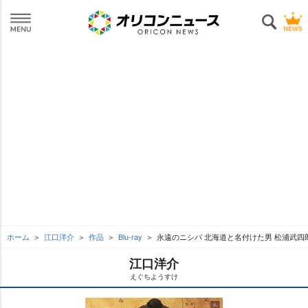
ホーム
江口洋介
作品
Blu-ray
永遠のニシパ 北海道と名付けた男 松浦武四
江口洋介
えぐちようすけ