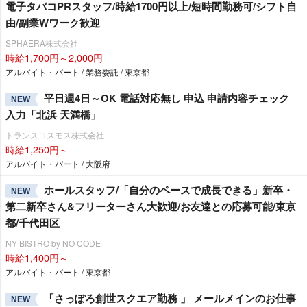
電子タバコPRスタッフ/時給1700円以上/短時間勤務可/シフト自
由/副業Wワーク歓迎
SPHAERA株式会社
時給1,700円～2,000円
アルバイト・パート / 業務委託 / 東京都
平日週4日～OK 電話対応無し 申込 申請内容チェック
NEW
入力「北浜 天満橋」
トランスコスモス株式会社
時給1,250円～
アルバイト・パート / 大阪府
ホールスタッフ/「自分のペースで成長できる」新卒・
NEW
第二新卒さん&フリーターさん大歓迎/お友達との応募可能/東京
都/千代田区
NY BISTRO by NO CODE
時給1,400円～
アルバイト・パート / 東京都
「さっぽろ創世スクエア勤務 」 メールメインのお仕事
NEW