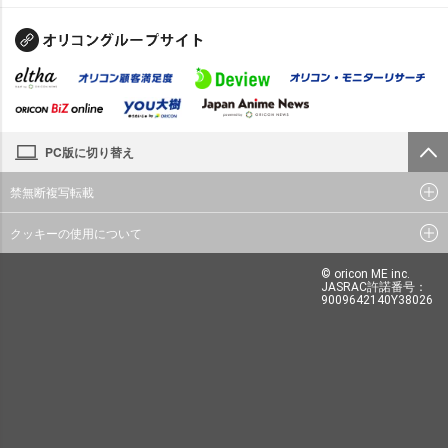
PC版に切り替え
禁無断複写転載
クッキーの使用について
© oricon ME inc.
JASRAC許諾番号：
9009642140Y38026