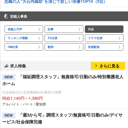
忠義の人“大石内蔵助”を演じて欲しい俳優TOP10（5位）
芸能人事典
芸能人TOP
記事
作品
ランキング情報
TV出演
ドラマ出演
CM出演
歌詞
音楽配信
求人特集
さらに見る
「福祉調理スタッフ」無資格可/日勤のみ/特別養護老人
NEW
ホーム
社会福祉法人志楽園福祉会/猿投の楽園
時給1,140円～1,390円
アルバイト・パート / 愛知県
「週3から可」調理スタッフ/無資格可/日勤のみ/デイサ
NEW
ービス/社会保障完備