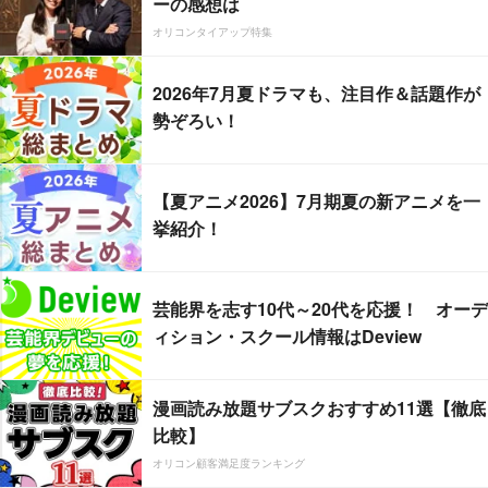
ーの感想は
オリコンタイアップ特集
2026年7月夏ドラマも、注目作＆話題作が
勢ぞろい！
【夏アニメ2026】7月期夏の新アニメを一
挙紹介！
芸能界を志す10代～20代を応援！ オーデ
ィション・スクール情報はDeview
漫画読み放題サブスクおすすめ11選【徹底
比較】
オリコン顧客満足度ランキング