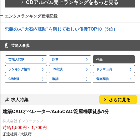
CDアルバム売上ランキングをもっと見る
エンタメランキング登場記録
忠義の人“大石内蔵助”を演じて欲しい俳優TOP10（5位）
芸能人事典
芸能人TOP
記事
作品
ランキング情報
TV出演
ドラマ出演
CM出演
歌詞
音楽配信
求人特集
さらに見る
建築CADオペレーター/AutoCAD/淀屋橋駅徒歩1分
株式会社インターテクノ
時給1,500円～1,700円
派遣社員 / 大阪府