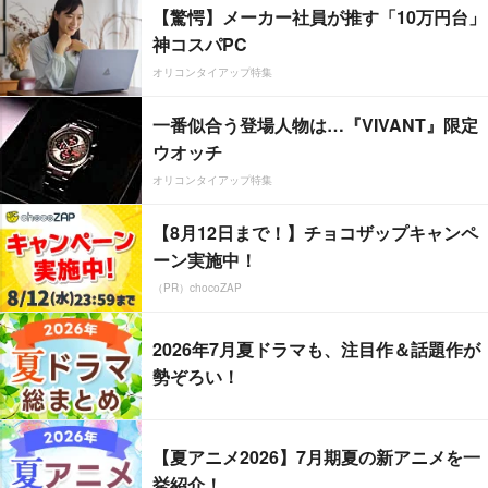
【驚愕】メーカー社員が推す「10万円台」
神コスパPC
オリコンタイアップ特集
一番似合う登場人物は…『VIVANT』限定
ウオッチ
オリコンタイアップ特集
【8月12日まで！】チョコザップキャンペ
ーン実施中！
（PR）chocoZAP
2026年7月夏ドラマも、注目作＆話題作が
勢ぞろい！
【夏アニメ2026】7月期夏の新アニメを一
挙紹介！