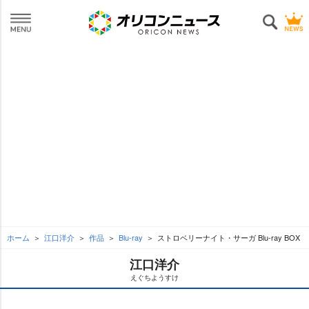
ホーム
江口洋介
作品
Blu-ray
ストロベリーナイト・サーガ Blu-ray BOX
江口洋介
えぐちようすけ