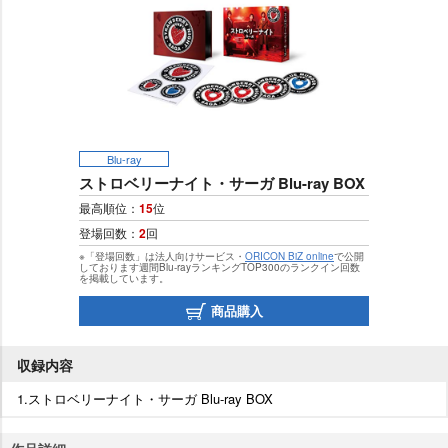
Blu-ray
ストロベリーナイト・サーガ Blu-ray BOX
最高順位：
15
位
登場回数：
2
回
※「登場回数」は法人向けサービス・
ORICON BiZ online
で公開
しております週間Blu-rayランキングTOP300のランクイン回数
を掲載しています。
商品購入
収録内容
1.ストロベリーナイト・サーガ Blu-ray BOX