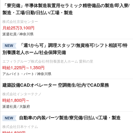
「寮完備」半導体製造装置用セラミック精密備品の製造/即入寮/
製造・工場/日勤/日払い/工場・製造
株式会社京栄センター
月給25万3,100円
派遣社員 / 神奈川県
「週1から可」調理スタッフ/無資格可/シフト相談可/特
NEW
別養護老人ホーム/社会保障完備
エフィラグループ株式会社/特別養護老人ホーム 愛和の里
時給1,225円～1,350円
アルバイト・パート / 神奈川県
建築設備CADオペレーター 空調衛生/社内でCAD業務
株式会社インターテクノ
時給1,800円～
派遣社員 / 大阪府
自動車の内装パーツ製造/寮完備/日払い/工場・製造
NEW
株式会社日本ケイテム
時給1,500円