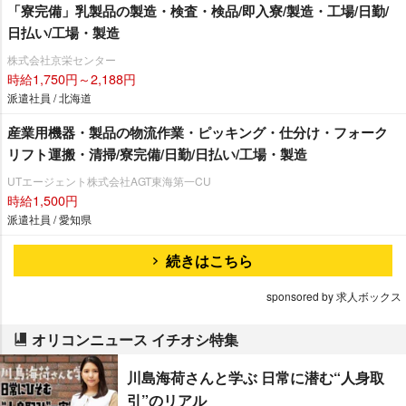
「寮完備」乳製品の製造・検査・検品/即入寮/製造・工場/日勤/
日払い/工場・製造
株式会社京栄センター
時給1,750円～2,188円
派遣社員 / 北海道
産業用機器・製品の物流作業・ピッキング・仕分け・フォーク
リフト運搬・清掃/寮完備/日勤/日払い/工場・製造
UTエージェント株式会社AGT東海第一CU
時給1,500円
派遣社員 / 愛知県
続きはこちら
sponsored by 求人ボックス
オリコンニュース イチオシ特集
川島海荷さんと学ぶ 日常に潜む“人身取
引”のリアル